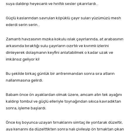
suya daldırıp heyecanlı ve hırıltılı sesler çıkarırlardı…
Güçlü kaslarından savrulan köpüklü çayır suları yüzümüzü mesh
ederdi serin serin…
Zamantı havzasının mızıka kokulu ıslak çayırlarında, at arabasının
arkasında bıraktığı sulu çayırların cızırtılı ve kıvrımlı izlerini
dinleyerek dolaşmanın keyfini anlatabilmek o kadar uzak ve
imkânsız geliyor ki!
Bu şekilde birkaç günlük bir antrenmandan sonra sıra atların
nallanmasına gelirdi.
Babam önce ön ayaklardan olmak üzere, amcam atın tek ayağını
kaldırıp tombul ve güçlü elleriyle toynağından sıkıca kavradıktan
sonra, işleme başlardı.
Önce kış boyunca uzayan tırnaklarını simtaç ile yontarak düzeltir,
aya kenarını da düzelttikten sonra nalı çivileyip ön tırnaktan çıkan