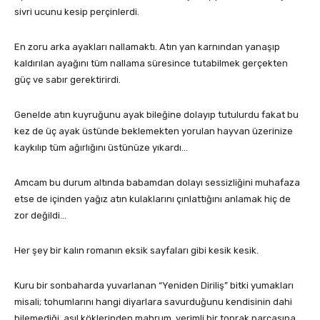
sivri ucunu kesip perçinlerdi.
En zoru arka ayakları nallamaktı. Atın yan karnından yanaşıp
kaldırılan ayağını tüm nallama süresince tutabilmek gerçekten
güç ve sabır gerektirirdi.
Genelde atın kuyruğunu ayak bileğine dolayıp tutulurdu fakat bu
kez de üç ayak üstünde beklemekten yorulan hayvan üzerinize
kaykılıp tüm ağırlığını üstünüze yıkardı…
Amcam bu durum altında babamdan dolayı sessizliğini muhafaza
etse de içinden yağız atın kulaklarını çınlattığını anlamak hiç de
zor değildi…
Her şey bir kalın romanın eksik sayfaları gibi kesik kesik.
Kuru bir sonbaharda yuvarlanan “Yeniden Diriliş” bitki yumakları
misali; tohumlarını hangi diyarlara savurduğunu kendisinin dahi
bilemediği, asıl köklerinden mahrum, verimli bir toprak parçasına