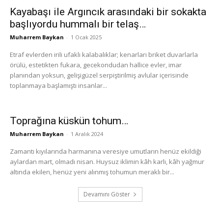
Kayabaşı ile Argıncık arasındaki bir sokakta
başlıyordu hummalı bir telaş…
Muharrem Baykan
-
1 Ocak 2025
Etraf evlerden irili ufaklı kalabalıklar; kenarları briket duvarlarla
örülü, estetikten fukara, gecekondudan hallice evler, imar
planından yoksun, gelişigüzel serpiştirilmiş avlular içerisinde
toplanmaya başlamıştı insanlar...
Toprağına küskün tohum…
Muharrem Baykan
-
1 Aralık 2024
Zamantı kıyılarında harmanına veresiye umutların henüz ekildiği
aylardan mart, olmadı nisan. Huysuz iklimin kâh karlı, kâh yağmur
altında ekilen, henüz yeni alınmış tohumun meraklı bir...
Devamını Göster