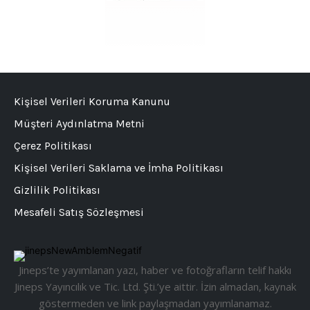
Kişisel Verileri Koruma Kanunu
Müşteri Aydınlatma Metni
Çerez Politikası
Kişisel Verileri Saklama ve İmha Politikası
Gizlilik Politikası
Mesafeli Satış Sözleşmesi
Jineps’te yayımlanan yazı, haber ve fotoğrafların telif hakkı
Jineps Yayıncılık ve Tic. Ltd. Şti.’ye aittir. İzin almadan, kaynak
göstermeden ve link paylaşmadan yayımlanamaz.