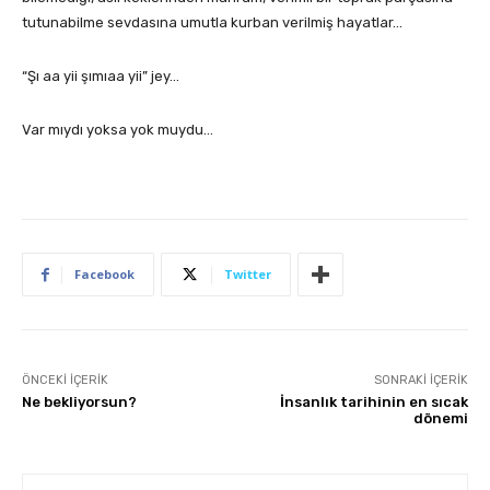
tutunabilme sevdasına umutla kurban verilmiş hayatlar…
“Şı aa yii şımıaa yii” jey…
Var mıydı yoksa yok muydu…
Facebook
Twitter
ÖNCEKI İÇERIK
SONRAKI İÇERIK
Ne bekliyorsun?
İnsanlık tarihinin en sıcak
dönemi