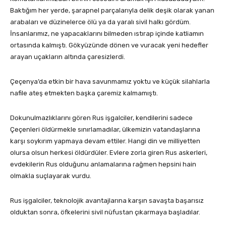
Baktığım her yerde, şarapnel parçalarıyla delik deşik olarak yanan
arabaları ve düzinelerce ölü ya da yaralı sivil halkı gördüm.
İnsanlarımız, ne yapacaklarını bilmeden ıstırap içinde katliamın
ortasında kalmıştı. Gökyüzünde dönen ve vuracak yeni hedefler
arayan uçakların altında çaresizlerdi.
Çeçenya’da etkin bir hava savunmamız yoktu ve küçük silahlarla
nafile ateş etmekten başka çaremiz kalmamıştı.
Dokunulmazlıklarını gören Rus işgalciler, kendilerini sadece
Çeçenleri öldürmekle sınırlamadılar, ülkemizin vatandaşlarına
karşı soykırım yapmaya devam ettiler. Hangi din ve milliyetten
olursa olsun herkesi öldürdüler. Evlere zorla giren Rus askerleri,
evdekilerin Rus olduğunu anlamalarına rağmen hepsini hain
olmakla suçlayarak vurdu.
Rus işgalciler, teknolojik avantajlarına karşın savaşta başarısız
olduktan sonra, öfkelerini sivil nüfustan çıkarmaya başladılar.