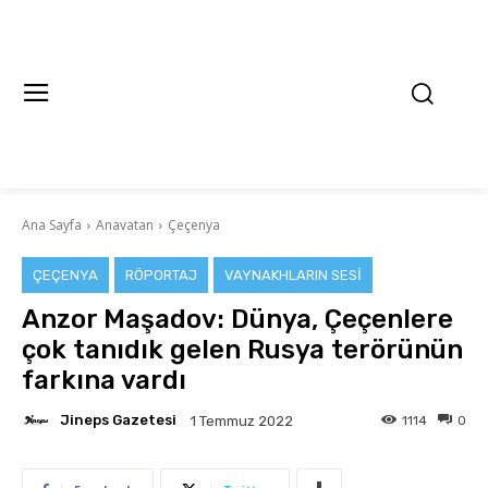
Ana Sayfa
Anavatan
Çeçenya
ÇEÇENYA
RÖPORTAJ
VAYNAKHLARIN SESI
Anzor Maşadov: Dünya, Çeçenlere
çok tanıdık gelen Rusya terörünün
farkına vardı
Jineps Gazetesi
1114
0
1 Temmuz 2022