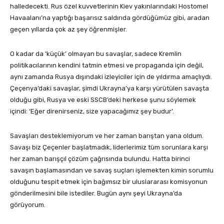
halledecekti. Rus özel kuvvetlerinin Kiev yakınlarındaki Hostomel
Havaalanı’na yaptığı başarısız saldırıda gördüğümüz gibi, aradan
geçen yıllarda çok az şey öğrenmişler.
O kadar da ‘küçük’ olmayan bu savaşlar, sadece Kremlin
politikacılarının kendini tatmin etmesi ve propaganda için değil,
aynı zamanda Rusya dışındaki izleyiciler için de yıldırma amaçlıydı.
Çeçenya’daki savaşlar, şimdi Ukrayna’ya karşı yürütülen savaşta
olduğu gibi, Rusya ve eski SSCB’deki herkese şunu söylemek
içindi: ‘Eğer direnirseniz, size yapacağımız şey budur’.
Savaşları desteklemiyorum ve her zaman barıştan yana oldum.
Savaşı biz Çeçenler başlatmadık, liderlerimiz tüm sorunlara karşı
her zaman barışçıl çözüm çağrısında bulundu. Hatta birinci
savaşın başlamasından ve savaş suçları işlemekten kimin sorumlu
olduğunu tespit etmek için bağımsız bir uluslararası komisyonun
gönderilmesini bile istediler. Bugün aynı şeyi Ukrayna’da
görüyorum.