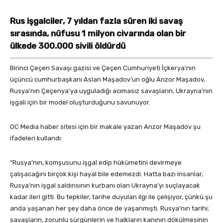
Rus işgalciler, 7 yıldan fazla süren iki savaş
sırasında, nüfusu 1 milyon civarında olan bir
ülkede 300.000 sivili öldürdü
Birinci Çeçen Savaşı gazisi ve Çeçen Cumhuriyeti İçkerya’nın
üçüncü cumhurbaşkanı Aslan Maşadov’un oğlu Anzor Maşadov,
Rusya’nın Çeçenya’ya uyguladığı acımasız savaşların, Ukrayna’nın
işgali için bir model oluşturduğunu savunuyor.
OC Media haber sitesi için bir makale yazan Anzor Maşadov şu
ifadeleri kullandı:
“Rusya’nın, komşusunu işgal edip hükümetini devirmeye
çalışacağını birçok kişi hayal bile edemezdi. Hatta bazı insanlar,
Rusya’nın işgal saldırısının kurbanı olan Ukrayna’yı suçlayacak
kadar ileri gitti. Bu tepkiler, tarihe duyulan ilgi ile çelişiyor, çünkü şu
anda yaşanan her şey daha önce de yaşanmıştı. Rusya’nın tarihi;
savaşların, zorunlu sürgünlerin ve halkların kanının dökülmesinin