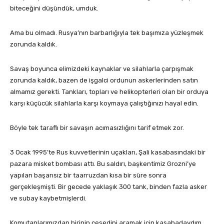
biteceğini düşündük, umduk.
Ama bu olmadı. Rusya’nın barbarlığıyla tek başımıza yüzleşmek
zorunda kaldık.
Savaş boyunca elimizdeki kaynaklar ve silahlarla çarpışmak
zorunda kaldık, bazen de işgalci ordunun askerlerinden satın
almamız gerekti. Tankları, topları ve helikopterleri olan bir orduya
karşı küçücük silahlarla karşı koymaya çalıştığınızı hayal edin.
Böyle tek taraflı bir savaşın acımasızlığını tarif etmek zor.
3 Ocak 1995’te Rus kuvvetlerinin uçakları, Şali kasabasındaki bir
pazara misket bombası attı. Bu saldırı, başkentimiz Grozni’ye
yapılan başarısız bir taarruzdan kısa bir süre sonra
gerçekleşmişti. Bir gecede yaklaşık 300 tank, binden fazla asker
ve subay kaybetmişlerdi.
Komutanlarımızdan birinin cesedini aramak için kasabadaydım.