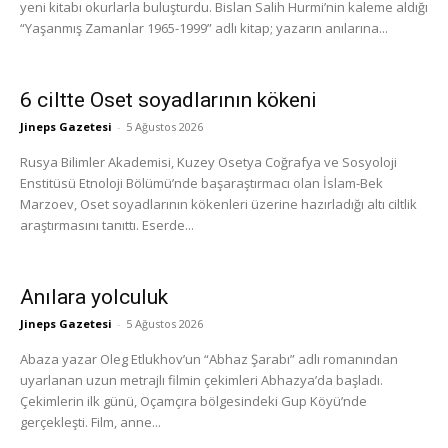
yeni kitabı okurlarla buluşturdu. Bislan Salih Hurmi’nin kaleme aldığı
“Yaşanmış Zamanlar 1965-1999” adlı kitap; yazarın anılarına...
6 ciltte Oset soyadlarının kökeni
Jineps Gazetesi
-
5 Ağustos 2026
Rusya Bilimler Akademisi, Kuzey Osetya Coğrafya ve Sosyoloji
Enstitüsü Etnoloji Bölümü’nde başaraştırmacı olan İslam-Bek
Marzoev, Oset soyadlarının kökenleri üzerine hazırladığı altı ciltlik
araştırmasını tanıttı. Eserde...
Anılara yolculuk
Jineps Gazetesi
-
5 Ağustos 2026
Abaza yazar Oleg Etlukhov’un “Abhaz Şarabı” adlı romanından
uyarlanan uzun metrajlı filmin çekimleri Abhazya’da başladı.
Çekimlerin ilk günü, Oçamçıra bölgesindeki Gup Köyü’nde
gerçekleşti. Film, anne...