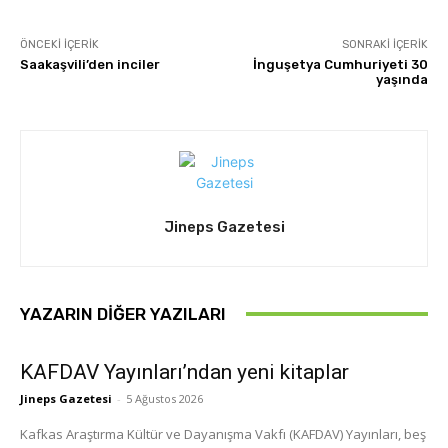
ÖNCEKI İÇERIK
SONRAKI İÇERIK
Saakaşvili’den inciler
İnguşetya Cumhuriyeti 30
yaşında
Jineps Gazetesi
YAZARIN DIĞER YAZILARI
KAFDAV Yayınları’ndan yeni kitaplar
Jineps Gazetesi
-
5 Ağustos 2026
Kafkas Araştırma Kültür ve Dayanışma Vakfı (KAFDAV) Yayınları, beş