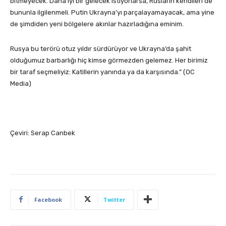
bitmeyecek. Daha iyi bir gelecek istiyorlarsa, Rusların kendileri de
bununla ilgilenmeli. Putin Ukrayna’yı parçalayamayacak, ama yine
de şimdiden yeni bölgelere akınlar hazırladığına eminim.
Rusya bu terörü otuz yıldır sürdürüyor ve Ukrayna’da şahit
olduğumuz barbarlığı hiç kimse görmezden gelemez. Her birimiz
bir taraf seçmeliyiz: Katillerin yanında ya da karşısında.” (OC
Media)
Çeviri: Serap Canbek
Facebook
Twitter