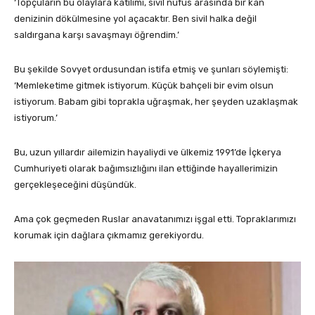
‘Topçuların bu olaylara katılımı, sivil nüfus arasında bir kan
denizinin dökülmesine yol açacaktır. Ben sivil halka değil
saldırgana karşı savaşmayı öğrendim.’
Bu şekilde Sovyet ordusundan istifa etmiş ve şunları söylemişti:
‘Memleketime gitmek istiyorum. Küçük bahçeli bir evim olsun
istiyorum. Babam gibi toprakla uğraşmak, her şeyden uzaklaşmak
istiyorum.’
Bu, uzun yıllardır ailemizin hayaliydi ve ülkemiz 1991’de İçkerya
Cumhuriyeti olarak bağımsızlığını ilan ettiğinde hayallerimizin
gerçekleşeceğini düşündük.
Ama çok geçmeden Ruslar anavatanımızı işgal etti. Topraklarımızı
korumak için dağlara çıkmamız gerekiyordu.