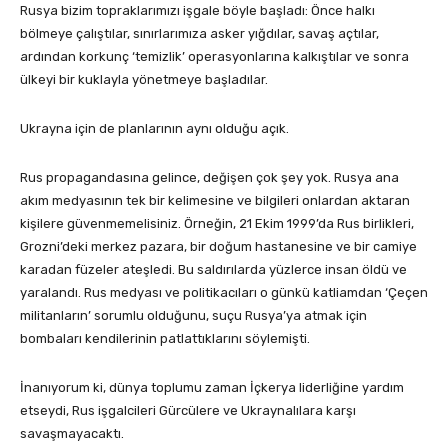
Rusya bizim topraklarımızı işgale böyle başladı: Önce halkı
bölmeye çalıştılar, sınırlarımıza asker yığdılar, savaş açtılar,
ardından korkunç ‘temizlik’ operasyonlarına kalkıştılar ve sonra
ülkeyi bir kuklayla yönetmeye başladılar.
Ukrayna için de planlarının aynı olduğu açık.
Rus propagandasına gelince, değişen çok şey yok. Rusya ana
akım medyasının tek bir kelimesine ve bilgileri onlardan aktaran
kişilere güvenmemelisiniz. Örneğin, 21 Ekim 1999’da Rus birlikleri,
Grozni’deki merkez pazara, bir doğum hastanesine ve bir camiye
karadan füzeler ateşledi. Bu saldırılarda yüzlerce insan öldü ve
yaralandı. Rus medyası ve politikacıları o günkü katliamdan ‘Çeçen
militanların’ sorumlu olduğunu, suçu Rusya’ya atmak için
bombaları kendilerinin patlattıklarını söylemişti.
İnanıyorum ki, dünya toplumu zaman İçkerya liderliğine yardım
etseydi, Rus işgalcileri Gürcülere ve Ukraynalılara karşı
savaşmayacaktı.