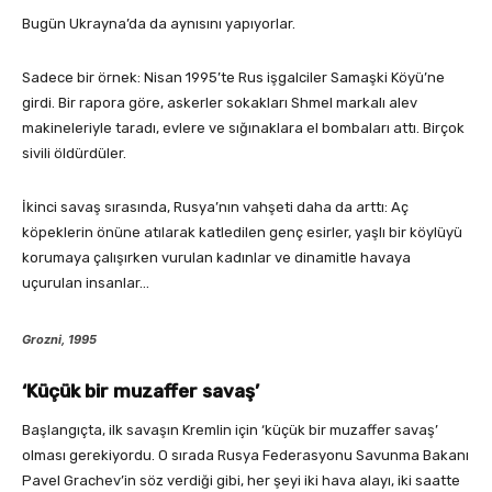
Bugün Ukrayna’da da aynısını yapıyorlar.
Sadece bir örnek: Nisan 1995’te Rus işgalciler Samaşki Köyü’ne
girdi. Bir rapora göre, askerler sokakları Shmel markalı alev
makineleriyle taradı, evlere ve sığınaklara el bombaları attı. Birçok
sivili öldürdüler.
İkinci savaş sırasında, Rusya’nın vahşeti daha da arttı: Aç
köpeklerin önüne atılarak katledilen genç esirler, yaşlı bir köylüyü
korumaya çalışırken vurulan kadınlar ve dinamitle havaya
uçurulan insanlar…
Grozni, 1995
‘Küçük bir muzaffer savaş’
Başlangıçta, ilk savaşın Kremlin için ‘küçük bir muzaffer savaş’
olması gerekiyordu. O sırada Rusya Federasyonu Savunma Bakanı
Pavel Grachev’in söz verdiği gibi, her şeyi iki hava alayı, iki saatte