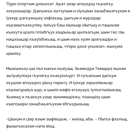
ТIури спортым дихьэхат. Арат ахэр апхуэдэу гъунэгъу
зэхуэзыщIар. Дакъикъэ зытхухым и кIуэцIым зэныбжьэгъухэм я
Iуэхур дагъуэншэу зэфIахащ, дыгъум и мурадыр
кърамыгъэхъулIэу. Iэхъуэ баш кIыхьыр иIыгъыу и пащхьэм
къихута щIалэ плIабгъуэ хэщIыхьар щилъэгъум, шым тес лIы
нэщхъыцэр къэуIэбжьащ, и шым нэхъ хуэм зригъэщIри и
пащхьэ итыр зэпиплъыхьащ, «Уэри дэнэ укъикIа», жыхуиIэ
щIыкIэу.
Мыжыжьэу шы лъэ макъи къэIуащ. Хьэмидрэ Темыррэ яшхэм
зытраIулIауэ гъунэгъу къахуэхъурт. И гугъакъым дыгъум
хъушэм апхуэдиз цIыху пэрыту. И Iуэхур зэрызэIыхьар
къызыгурыIуа шур, и шыкIэ мафIэ егъэуауэ, IулъэтыкIыжащ.
Хьэмид и лъакъуэ узыр зыхимыщIэжу, псынщIэу шым
къепсыхри зэныбжьэгъухэм ябгъэдыхьащ.
-ЦIыхум и цIэр езым зыфIещыж, – жиIащ абы. – ЛIыгъэ фхэлъщ,
фызыгъэсахэм напэ яIэщ.