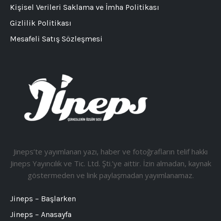
Kişisel Verileri Saklama ve İmha Politikası
Gizlilik Politikası
Mesafeli Satış Sözleşmesi
Jineps’te yayımlanan yazı, haber ve fotoğrafların telif hakkı
Jineps Yayıncılık ve Tic. Ltd. Şti.’ye aittir. İzin almadan, kaynak
göstermeden ve link paylaşmadan yayımlanamaz.
Jineps – Başlarken
Jineps – Anasayfa