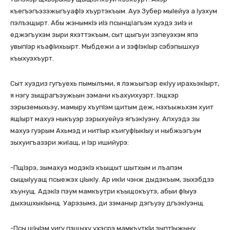
къегъэгъэзэжыгъуафIэ хъуртэкъым. Ауэ Зубер мыIейуэ а Iуэхум
пэлъэщырт. Абы жэнымкIэ иIэ псынщIагъэм хуэдэ зиIэ и
еджэгъухэм зыри яхэттэкъым, сыт щыгъуи зэпеуэхэм япэ
увыпIэр къафIихьырт. Мыбдежи а и зэфIэкIыр сэбэпышхуэ
къыхуэхъурт.
Сыт хуэдиз гугъуехь пымылъми, я лэжьыгъэр екIуу ирахьэкIырт,
я нэгу зыщрагъэужьын зэмани къахуихуэрт. Iэщхэр
зэрыземыхьэу, мамыру хъупIэм щитым деж, нэхъыжьхэм хуит
ящIырт махуэ ныкъуэр зэрыхуейуэ ягъэкIуэну. Апхуэдэ зы
махуэ гуэрым Ахьмэд и нитIыр къигуфIыкIыу и ныбжьэгъум
зыхуигъазэри жиIащ, и Iэр ишийурэ:
-ПщIэрэ, зымахуэ модэкIэ къыщыт шытхым и лъапэм
сыщыIууащ псыежэх цIыкIу. Ар икIи чэнж дыдэкъым, зыхэбдзэ
хъунущ. АдэкIэ пэум мамкъутри къыщокъутэ, абыи фIыуэ
дыхэшхыкIынщ. Уарэзымэ, ди зэманыр дэгъуэу дгъэкIуэнщ.
-Псы щIыIэм уигу пэщыху ухэсрэ мамкъуткIи зыптIыжыну