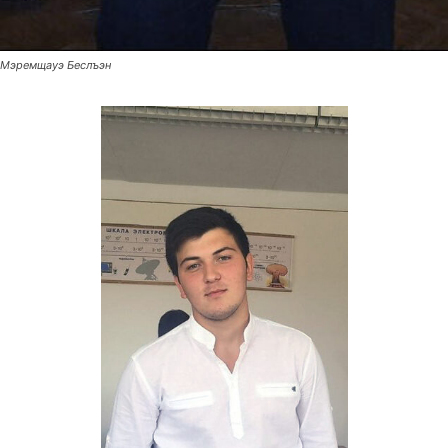
Мэремщауэ Беслъэн