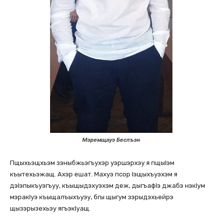
Мэремщауэ Беслъэн
Пщыхьэщхьэм зэныбжьэгъухэр уэршэрхэу я пщыIэм
къытехьэжащ. Ахэр ешат. Махуэ псор Iэщыхъуэхэм я
дэIэпыкъуэгъуу, къыщыдэхуэхэм деж, дыгъафIэ джабэ нэкIум
мэракIуэ къыщалъыхъуэу, бгы щыгум зэрыдэхьейрэ
щызэрызехьэу ягъэкIуащ.