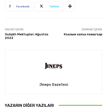
Facebook
Twitter
ÖNCEKI İÇERIK
SONRAKI İÇERIK
Oubykh Mektupları Ağustos
Къазым хэлъа пэжыгъэр
2022
Jineps Gazetesi
YAZARIN DIĞER YAZILARI