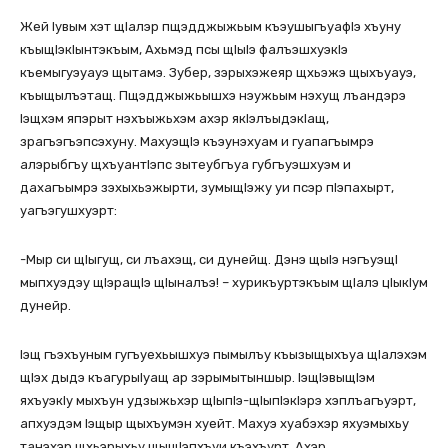
Жей Iувым хэт щIалэр пщэдджыжьым къэушыгъуафIэ хъуну
къыщIэкIынтэкъым, Ахьмэд псы щIыIэ фалъэшхуэкIэ
къемыгуэуауэ щытамэ. Зубер, зэрыхэжеяр щхьэжэ щыхъуауэ,
къыщылъэтащ. Пщэдджыжьышхэ нэужьым нэхущ лъандэрэ
Iэщхэм япэрыт нэхъыжьхэм ахэр якIэлъыдэкIащ,
зрагъэгъэпсэхуну. МахуэщIэ къэунэхуам и гуапагъымрэ
алэрыбгъу щхъуантIэпс зытеубгъуа губгъуэшхуэм и
дахагъымрэ зэхыхьэжырти, зумыщIэжу уи псэр пIэпахырт,
уагъэгушхуэрт:
-Мыр си щIыгущ, си лъахэщ, си дунейщ. Дэнэ щыIэ нэгъуэщI
мыпхуэдэу щIэращIэ щIыналъэ! – хурикъуртэкъым щIалэ цIыкIум
дунейр.
Iэщ гъэхъуным гугъуехьышхуэ пымылъу къызыщыхъуа щIалэхэм
щIэх дыдэ къагурыIуащ ар зэрымытыншыр. IэщIэвыщIэм
яхъуэкIу мыхъун удзыжьхэр щIыпIэ-щIыпIэкIэрэ хэплъагъуэрт,
апхуэдэм Iэщыр щыхъумэн хуейт. Махуэ хуабэхэр яхуэмыхьу
танэхэр щхьэрыхьу щыщIэпхъуи къэхъурт. Ахэр