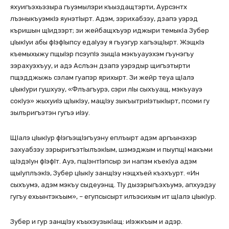
яхуигъэхьэзыра гъуэмылэри къыздащтэрти, Аурсэнтх
лъэныкъуэмкIэ яунэтIырт. Адэм, зэрихабзэу, дзапэ уэрэд
къришын щIидзэрт; зи жейбащхъуэр иджыри темыкIа Зубер
цIыкIуи абы фIэфIыпсу едаIуэу я гъуэгур хагъэщIырт. ЖэщкIэ
къемыхыжу пщыIэр псэупIэ зыщIа мэкъуауэхэм гъунэгъу
зэрахуэхъуу, и адэ Аслъэн дзапэ уэрэдыр щигъэтырти
пщэдджыжь сэлам гуапэр ярихырт. Зи жейр теуа щIалэ
цIыкIури гушхуэу, «Флъагъурэ, сэри лIы сыхъуащ, мэкъуауэ
сокIуэ» жыхуиIэ щIыкIэу, мащIэу зыкъытриIэтыкIырт, псоми гу
зылъригъэтэн гугъэ иIэу.
ЩIалэ цIыкIур фIэгъэщIэгъуэну еплъырт адэм аргъынэхэр
захуабзэу зэрыригъэтIылъэкIым, шэмэджым и пыупщI макъми
щIэдэIун фIэфIт. Ауэ, пщIэнтIэпсыр зи напэм къекIуа адэм
щыIуплъэкIэ, Зубер цIыкIу занщIэу нэщхъей къэхъурт. «Ин
сыхъумэ, адэм мэкъу сыдеуэнщ. ТIу дызэрыгъэхъумэ, апхуэдэу
гугъу ехьынтэкъым», – егупсысырт илъэсихым ит щIалэ цIыкIур.
Зубер и гур занщIэу къыхэузыкIащ: иIэжкъым и адэр.