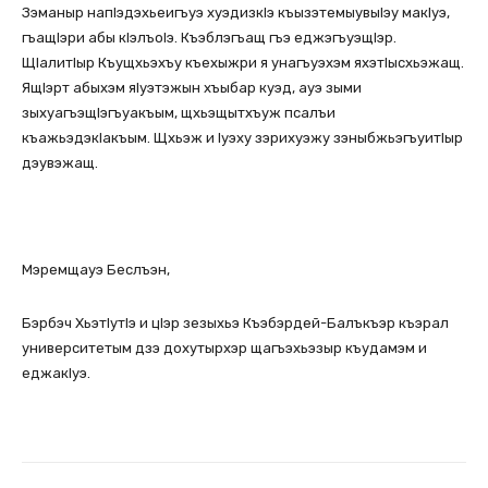
Зэманыр напIэдэхьеигъуэ хуэдизкIэ къызэтемыувыIэу макIуэ,
гъащIэри абы кIэлъоIэ. Къэблэгъащ гъэ еджэгъуэщIэр.
ЩIалитIыр Къущхьэхъу къехыжри я унагъуэхэм яхэтIысхьэжащ.
ЯщIэрт абыхэм яIуэтэжын хъыбар куэд, ауэ зыми
зыхуагъэщIэгъуакъым, щхьэщытхъуж псалъи
къажьэдэкIакъым. Щхьэж и Iуэху зэрихуэжу зэныбжьэгъуитIыр
дэувэжащ.
Мэремщауэ Беслъэн,
Бэрбэч ХьэтIутIэ и цIэр зезыхьэ Къэбэрдей-Балъкъэр къэрал
университетым дзэ дохутырхэр щагъэхьэзыр къудамэм и
еджакIуэ.