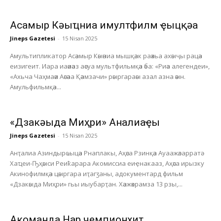
Асҭамыр Кәыҵниа имултфилм ҿыцқәа
Jineps Gazetesi
-
15 Nisan 2025
Амультипликатор Асәамыр Кәыәниа мышқәак раәхьа ахәыҷы рацәа
еизигеит. Иара иаәиәаз аәсуа мультфильмқәа әба: «Риәа алегендеи»,
«Ахьча Чаҳмаәи Аәсәаа Қәамзачи» рәыргараәы азал азна әәын.
Амульфильмқәа...
«Дзакәыда Миҳри» Анҭалиаҿы
Jineps Gazetesi
-
15 Nisan 2025
Анҭалиа Азиндырҩыцәа Рнаплакы, Аҳәса Рзинқәа Ауаажәларратә
Хаҵеи-Ҧҳәыси Реиҟарара Акомиссиа еиҿнакааз, Аҳәса ирызку
Акинофилмқәа цәыргара иҭагӡаны, адокументард фильм
«Дзакәыда Миҳри» гьы иыубарҭан. Хәажәкрамза 13 рзы,...
Акоманда Нарҭ чемпионхит