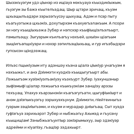
Шызэкъуэгум удз цIынэр из ищIауэ мэкъуауэ къыздикIыжым,
гъуэгум зы бажэ къытелъэдащ. Шыр щтэри зричащ, къуэм
щхьэщылъадэри зэрызэгъусэу щыхуащ. Адэм и псэр пыту
къагъуэтыжа щхьэкIэ, дохутырхэм къахуегъэлакъым. А псори
зи нэгу къыщIыхьэжа Зубер и нэпсхэр къыфIыщIэлъэлъырт,
пэмылъэщу. Зыгуэрым къилъагъу нэхъей, шхыIэн щIагъым
зыщIигъапщкIуэри и нэхэр зэпилъэщIыхьащ, и гур игъэбыдэри
гупсысэн щIидзэжащ.
Илъэс пщыкIузым иту адэншэу къэна щIалэ цIыкIур унагъуэм я
нэхъыжьт, и анэ ДэIимэти куэдкIэ къыщыгугъырт абы.
Лэжьыгъэм хуэIэкIуэлъакIуэу къэхъурт Зубер. Iуэхуншэныр
зыфIэмыфI щIалэр лэжьыгъэ къыкъуэкIам занщIэу арэзы
техъуащ. Улахуэ хъарзынэкIи къагъэгугъати, щыгуфIыкIырт и
анэм дэIэпыкъуэгъу зэрыхуэхъунум. ДэIимэти, пIейтеиныгъэ
гуэрым зэщIиIыгъэми, и къуэм и мурадыр диIыгъащ. Сыт хуэдэ
гуфIэгъуэ зэрихьэрэт Зубер и ныбжьэгъу Ахьмэд и гъусэну
къыщищIам! ЗэныбжьэгъуитIыр зэкIэрымыхуу, зыр здэкIуэр
адрейми и кIуапIэу, гъащIэр зэдахьырт.