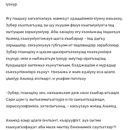
Iуэхур.
Ягу пэщыху загъэпскIауэ, мамкъут здэщыIэмкIэ кIуэну ежьахэу,
Зубер къилъэгъуащ зы шу хъушэм фIыуэ къыпыIукIуэта Iэщ
зытIущым зэрыхуэкIуэр. Абы занщIэу игу къэкIыжащ Iэщыхъуэ
Хьэмид къыхуиIуэтэжауэ щыта хъыбарыр – Iэщ дыгъу
зэрыщыIэр, зэкъуэхуауэ губгъуэм ит IэщIэвыщIэр зэрыбзэхыр.
Зубер псынщIэу и щхьэм щызэригъэзэхуащ къэхъункIэрэ
хъунур, икIи и ныбжьэгъум Iуэхур зыIутыр иригъэщIащ.
Куэдыщэрэ зыпIэжьэ хъунутэкъым, бзаджащIэм и мурадыр
къехъулIэнкIэрэ хъунут. Нэхъыжь и жыIэ едаIуэу еса щIалэ
цIыкIур Ахьмэд еплъырт, и унафэм пэплъэу.
-Зубер, псынщIэу зич, нэхъыжьхэм деж нэси хъыбар егъащIэ.
Сэри шум гу зылъезмыгъатэурэ и пэ сыкъилъэдэнщи,
зэрысхузэфIэкIкIэ, зэтесIыгъэнщ, – хэкъузауэ жиIащ Ахьмэд.
Ахьмэд езыр щIалэ Iэчлъэчт, къарууфIэт; ауэ сытми
къыхуагъэфэщат абы мызэ-мытIэу бэнэнымкIэ саугъэтхэр?!