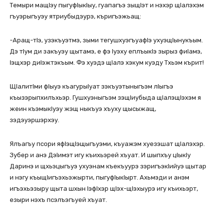
Темыри мащIэу пыгуфIыкIыу, гуапагъэ зыщIэт и нэхэр щIалэхэм
гъуэрыгъуэу ятриубыдэурэ, къригъэжьащ:
-Аращ-тIэ, узэкъуэтмэ, зыми тегушхуэгъуафIэ ухуэщIынукъым.
Дэ тIум ди закъуэу щытамэ, е фэ Iуэху еплъыкIэ зырыз фиIамэ,
Iэщхэр диIэжтэкъым. Фэ хуэдэ щIалэ хэкум куэду Тхьэм кърит!
ЩIалитIми фIыуэ къагурыIуат зэкъуэтыныгъэм лIыгъэ
къызэрыпхилъхьэр. Гушхуэныгъэм зэщIиубыда щIалэщIэхэм я
жеин къэмыкIуэу жэщ ныкъуэ хъуху щысыжащ,
зэдэуэршэрхэу.
Ялъагъу псори яфIэщIэщыгъуэми, къуажэм хуезэшат щIалэхэр.
Зубер и анэ ДэIимэт игу къихьэрей хъуат. И шыпхъу цIыкIу
Даринэ и щхьэцыгъуэ ухуэнам къекъуурэ зэригъэкIийуэ щытар
и нэгу къыщIигъэхьэжырти, пыгуфIыкIырт. Ахьмэди и анэм
игъэхьэзыру щыта шхын IэфIхэр щIэх-щIэхыурэ игу къихьэрт,
езыри нэхъ псэлъэгъуей хъуат.