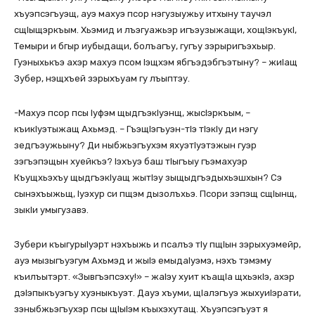
хъуэпсэгъуэщ, ауэ махуэ псор нэгузыужьу итхыну таучэл
сщIыщэркъым. Хьэмид и лъэгуажьэр игъэузыжащи, хощIэкъукI,
Темыри и бгыр иубыдащи, болъагъу, гугъу зэрыригъэхьыр.
Гуэныхькъэ ахэр махуэ псом Iэщхэм ябгъэдэбгъэтыну? – жиIащ
Зубер, нэщхъей зэрыхъуам гу лъыптэу.
-Махуэ псор псы Iуфэм щыдгъэкIуэнщ, жысIэркъым, –
къикIуэтыжащ Ахьмэд. – ГъэщIэгъуэн-тIэ тIэкIу ди нэгу
зедгъэужьыну? Ди ныбжьэгъухэм яхуэтIуэтэжын гуэр
зэгъэпэщын хуейкъэ? Iэхъуэ баш тIыгъыу гъэмахуэр
Къущхьэхъу щыдгъэкIуащ жытIэу зыщыдгъэдыхьэшхын? Сэ
сынэхъыжьщ, Iуэхур си пщэм дызолъхьэ. Псори зэпэщ сщIынщ,
зыкIи умыгузавэ.
Зубери къыгурыIуэрт нэхъыжь и псалъэ тIу пщIын зэрыхуэмейр,
ауэ мызыгъуэгум Ахьмэд и жыIэ емыдаIуэмэ, нэхъ тэмэму
къилъытэрт. «Зывгъэпсэху!» – жаIэу хуит къащIа щхьэкIэ, ахэр
дэIэпыкъуэгъу хуэныкъуэт. Дауэ хъуми, щIалэгъуэ жыхуиIэрати,
зэныбжьэгъухэр псы щIыIэм къыхэхутащ. Хъуэпсэгъуэт я