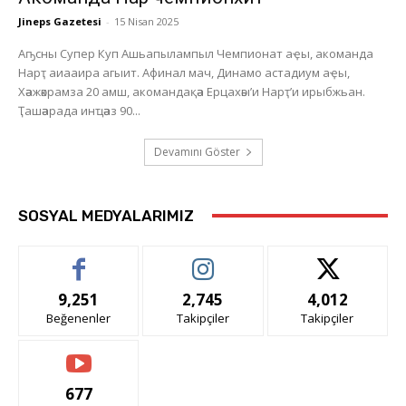
Jineps Gazetesi
-
15 Nisan 2025
Аҧсны Супер Куп Ашьапылампыл Чемпионат аҿы, акоманда
Нарҭ аиааира агыит. Афинал мач, Динамо астадиум аҿы,
Хәажәкрамза 20 амш, акомандақәа Ерцахәы’и Нарҭ’и ирыбжьан.
Ҭашәарада инҵәаз 90...
Devamını Göster
SOSYAL MEDYALARIMIZ
9,251
2,745
4,012
Beğenenler
Takipçiler
Takipçiler
677