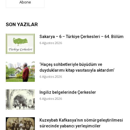
Abone
SON YAZILAR
Sakarya – 6 – Türkiye Çerkesleri – 64. Bölüm
6 Ağustos 2026
‘Haçeş sohbetleriyle büyüdüm ve
duyduklarımı kitap vasıtasıyla aktardım’
6 Ağustos 2026
İngiliz belgelerinde Çerkesler
6 Ağustos 2026
Kuzeybatı Kafkasya’nın sömürgeleştirilmesi
sürecinde yabancı yerleşimciler