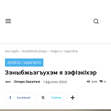
Ana Sayfa
Anadilimde Jineps
Adığece / Адыгэбзэ
ADIĞECE / АДЫГЭБЗЭ
Зэныбжьэгъухэм я зэфIэкIхэр
Jineps Gazetesi
698
0
1 Ağustos 2022
Facebook
Twitter