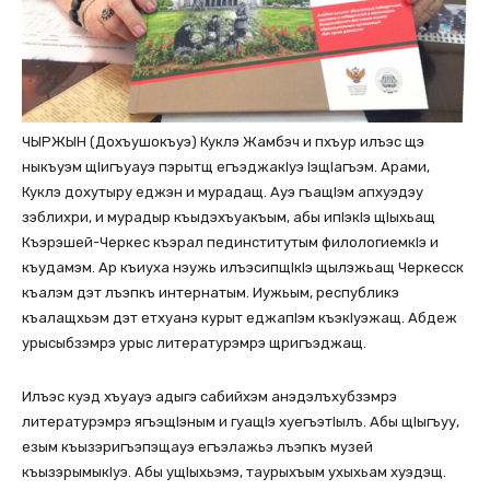
ЧЫРЖЫН (Дохъушокъуэ) Куклэ Жамбэч и пхъур илъэс щэ
ныкъуэм щIигъуауэ пэрытщ егъэджакIуэ ІэщІагъэм. Арами,
Куклэ дохутыру еджэн и мурадащ. Ауэ гъащIэм апхуэдэу
зэблихри, и мурадыр къыдэхъуакъым, абы ипIэкIэ щIыхьащ
Къэрэшей-Черкес къэрал пединститутым филологиемкІэ и
къудамэм. Ар къиуха нэужь илъэсипщIкIэ щылэжьащ Черкесск
къалэм дэт лъэпкъ интернатым. Иужьым, республикэ
къалащхьэм дэт етхуанэ курыт еджапIэм къэкIуэжащ. Абдеж
урысыбзэмрэ урыс литературэмрэ щригъэджащ.
Илъэс куэд хъуауэ адыгэ сабийхэм анэдэлъхубзэмрэ
литературэмрэ ягъэщIэным и гуащІэ хуегъэтІылъ. Абы щIыгъуу,
езым къызэригъэпэщауэ егъэлажьэ лъэпкъ музей
къызэрымыкIуэ. Абы ущIыхьэмэ, таурыхъым ухыхьам хуэдэщ.