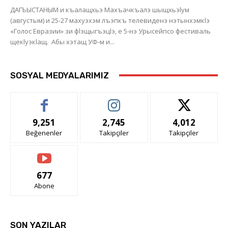
ДАГЪЫСТАНЫМ и къалащхьэ Махъачкъалэ шыщхьэlум
(августым) и 25-27 махуэхэм лъэпкъ телевиденэ нэтынхэмкlэ
«Голос Евразии» зи фlэщыгъэцlэ, е 5-нэ Урысейпсо фестиваль
щекlуэкlащ. Абы хэтащ УФ-м и...
SOSYAL MEDYALARIMIZ
9,251
2,745
4,012
Beğenenler
Takipçiler
Takipçiler
677
Abone
SON YAZILAR