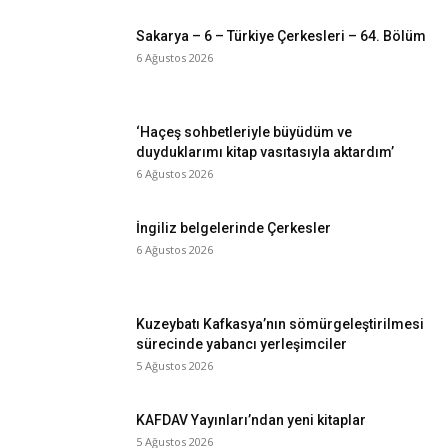
Sakarya – 6 – Türkiye Çerkesleri – 64. Bölüm
6 Ağustos 2026
‘Haçeş sohbetleriyle büyüdüm ve
duyduklarımı kitap vasıtasıyla aktardım’
6 Ağustos 2026
İngiliz belgelerinde Çerkesler
6 Ağustos 2026
Kuzeybatı Kafkasya’nın sömürgeleştirilmesi
sürecinde yabancı yerleşimciler
5 Ağustos 2026
KAFDAV Yayınları’ndan yeni kitaplar
5 Ağustos 2026