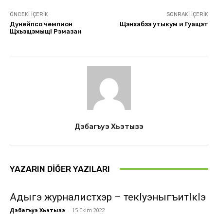
ÖNCEKI İÇERIK
SONRAKI İÇERIK
Дунейпсо чемпион
Щэнхабзэ утыкум и Гуащэт
Щхьэщэмыщl Рэмазан
Дэбагъуэ Хьэтызэ
YAZARIN DIĞER YAZILARI
Адыгэ журналистхэр – текlуэныгъитlкlэ
Дэбагъуэ Хьэтызэ
-
15 Ekim 2022