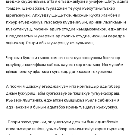
щеджэ къудейкъым, атIэ я егъэджакIуэм и унафэм щIэту, адыгэ
тхыдэм, щэнхабзэм, гъуазджэм теухуа къэхутэныгъэхэр
щрагъэкIуэкI. Апхуэдэу щыщыткIэ, Чыржын Куклэ Жамбэч и
пхъур егъэджакIуэ, гъэсакIуэ къудейкъым, ар икIи лъэпкъым и
къэхутакIуэщ. Музейм адыгэ студие къыщызэIуахри, еджапIэм
и педсоветым и унафэкIэ ар лъэпкъ студие, иужьым кафедрэ
ящIыжащ. Езыри абы и унафэщIу ягъэувыжащ.
Чыржын Куклэ и гъэсэнхэм сыт щыгъуи зэпеуэхэм бжьыпэр
щаубыд, нэхъыфIхэм хабжэ, саугъэтхэр къалъэщ. Мы музейм
щIыхь тхылъу щIэлъыр гъунэжщ, дапхъэхэм техуэкъым.
А псоми я щхьэжу егъэджакIуэм ипэ иригъэщыр адыгэбзэр
джын Iуэхуращ, абы хуэгъэзауэ зыпэщIэхуэ гугъуехьхэращ.
КъызэрилъытэмкIэ, еджапIэм къыщIыхьэ къалэ сабийхэм я
адэ–анэхэм я быным адыгэбзэ ирамыгъэщIауэ къахуокIуэ.
-Псори зэхуэдэкъым, зи унагъуэм деж зи бын адыгэбзэкIэ
епсалъэхэри щыIэщ, урысыбзэр «къызытекIуэхэри» гъунэжщ.