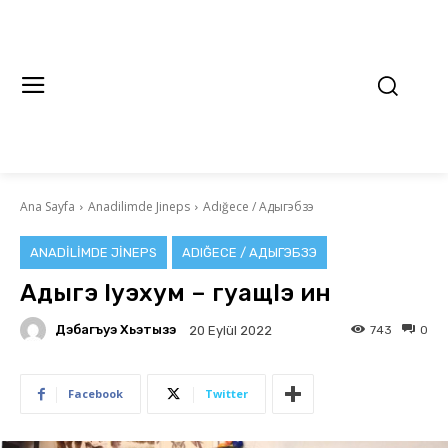
Ana Sayfa
Anadilimde Jineps
Adığece / Адыгэбзэ
ANADILIMDE JINEPS
ADIĞECE / АДЫГЭБЗЭ
Адыгэ Iуэхум – гуащIэ ин
Дэбагъуэ Хьэтызэ
743
0
20 Eylül 2022
Facebook
Twitter