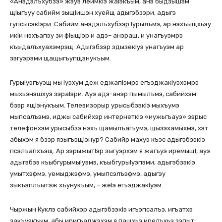
«Анэдэлъхубзэ» жэуэ леймкIэ жаIэкъым, анэ быдзышэм
щIыгъуу сабийм зыщIишэн хуейщ адыгэбзэри, адыгэ
гупсысэкIэри. Сабийм анэдэлъхубзэр Iурылъмэ, ар нэхъыщхьэу
икІи нэхъапэу зи фIыщIэр и адэ– анэращ, и унагъуэмрэ
къыдалъхуахэмрэщ. Адыгэбзэр здызекIуэ унагъуэм ар
зэгуэрэми щащыгъупщэнукъым.
ГурыIуэгъуэщ мы Iуэхум деж еджапIэмрэ егъэджакIуэхэмрэ
мыхьэнэшхуэ зэраIэри. Ауэ адэ-анэр пымылъмэ, сабийхэм
бзэр ящIэнукъым. Телевизорыр урысыбзэкIэ мыхъумэ
мыпсалъэмэ, иджы сабийхэр интернеткIэ «иужьгъауэ» зэрыс
телефонхэм урысыбзэ нэхъ щамылъагъумэ, щызэхамыхмэ, хэт
абыхэм я бзэр языгъэщIэнур? Сабийр махуэ къэс адыгэбзэкIэ
псэлъапхъэщ. Ар зэрыжытIэр зыгуэрхэм я жагъуэ иремыщI, ауэ
адыгэбзэ къыбгурымыIуэмэ, къыбгурыIуэпэми, адыгэбзэкIэ
умытхэфмэ, уемыджэфмэ, умыпсэлъэфмэ, адыгэу
зыкъэплъытэж хъунукъым, – жеІэ егъэджакІуэм.
Чыржын Куклэ сабийхэр адыгэбзэкIэ игъэпсалъэ, игъатхэ
закъуэкъым, абы иригъаджэхэм я пащхьэ ирелъхьэ зэпыт