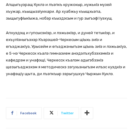
Апщыгъуэращ Куклэ и лъэпкъ кружокыр, иужькIэ музей
хъужар, къыщызэIуихари. Ар хуабжьу къыщхьэпа,
зыщыгуфIыкIыжа, нобэр къыздэсым и гур зыгъэфI Iуэхущ.
Апхуэдэщ и гупсысэкIэр, и лэжьэкIэр, и дуней тетыкIэр, и
ехъулІэныгъэхэр Къэрэшей-Черкесым щIыхь зиIэ и
егъэджакIуэ, Урысейм и егъэджэныгъэм щIыхь зиIэ и лэжьакIуэ,
е 5-нэ Черкесск къалэ гимназием анэдэлъхубзэхэмкIэ и
кафедрэм и унафэщI, Черкесск къалэм адыгэбзэкIэ
щезыгъаджэхэм я методическэ зэгухьэныгъэм илъэс куэдкIэ и
унафэщIу щыта, ди лъэпкъыр зэрыгушхуэ Чыржын Куклэ.
Facebook
Twitter