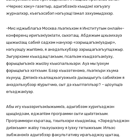
«Черкес хэку» газетыр, адыгэбзэкIэ къыдэкI хэгъуэгу
журналхэр, къегъэсэбэп нэгъуэщI Iэмал зэхуэмыдэхэр.
-Мис иджыблагъэ Москва лъэпкъхэм я Институтым онлайн–
конференц иригъэкIуэкIати, сыхэтащ. Абдежым щхьэихауэ
щыжысIащ сабий садхэм нанухэр «зэрыщагъэкIуэдыр»,
нэгъуэщIу жыпIэмэ, я анэдэлъхубзэр зэрыщагъэгъупщэжыр.
Зыгуэрхэми къыздащтакъым, псалъэм къыдэзгъакIуэу,
фэрыщIыгъэкIэ жысIэу къыспалъхьэри. Ауэ мы Iуэхум
фэрыщIыгъэ хэткъым. Бзэр къызэтенэмэ, лъэпкъри хъума
хъунущ. ДяпэкIэ къалэщхьэгуэжькIэ дызыщыгугъ сабийхэм я
анэдэлъхубзэр яIурытчмэ, сыт дэ къытпэплъэр? – щIоупщIэ
егъэджакIуэр.
Абы игу къызэригъэкIыжымкIэ, адыгэбзэм хуригъэджэн
щыщIидзам, еджапIэм программи сыти щыIэтэкъым.
Программэри къратащ, тхылъхэри къыдэкIащ. «Зэредгъэджэн
диIэкъым» жаIэу тхьэусыхэну я Iуэху тетыжкъым. Илъэс
зыбжанэкIэ адыгэбзэр факультативу ирагъаджэу щытащ.