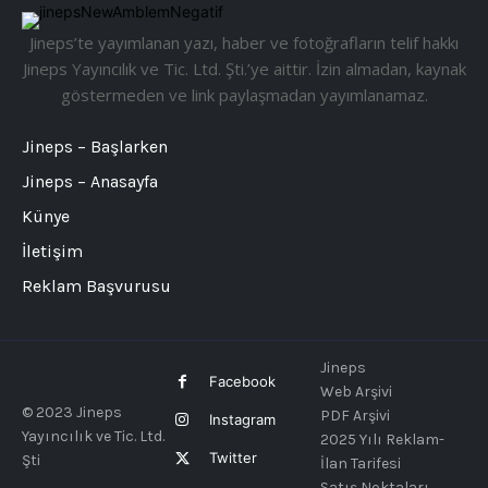
Jineps’te yayımlanan yazı, haber ve fotoğrafların telif hakkı
Jineps Yayıncılık ve Tic. Ltd. Şti.’ye aittir. İzin almadan, kaynak
göstermeden ve link paylaşmadan yayımlanamaz.
Jineps – Başlarken
Jineps – Anasayfa
Künye
İletişim
Reklam Başvurusu
Jineps
Facebook
Web Arşivi
© 2023 Jineps
PDF Arşivi
Instagram
Yayıncılık ve Tic. Ltd.
2025 Yılı Reklam-
Twitter
Şti
İlan Tarifesi
Satış Noktaları