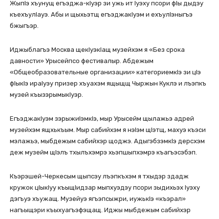
ЖыпIэ хъунущ егъэджа-кIуэр зи ужь ит Iуэху псори фIы дыдэу
къехъулIауэ. Абы и щыхьэтщ егъэджакIуэм и ехъулIэныгъэ
бжыгъэр.
Иджыблагъэ Москва щекIуэкIащ музейхэм я «Без срока
давности» Урысейпсо фестивалыр. Абдежым
«Общеобразовательные организации» категориемкIэ зи цIэ
фIыкIэ ираIуэу призер хъуахэм ящыщщ Чыржын Куклэ и лъэпкъ
музей къызэрымыкIуэр.
ЕгъэджакIуэм зэрыжиIэмкIэ, мыр Урысейм щылажьэ адрей
музейхэм ящхькъым. Мыр сабийхэм я нэІэм щІэтщ, махуэ къэси
мэлажьэ, мыбдежым сабийхэр щоджэ. АдыгэбзэмкIэ дерсхэм
деж музейм щIэлъ тхылъхэмрэ хьэпшыпхэмрэ къагъэсэбэп.
Къэрэшей-Черкесым щыпсэу лъэпкъхэм я тхыдэр здадж
кружок цIыкIуу къыщIидзар мыпхуэдэу псори зыдихьэх Iуэху
дэгъуэ хъужащ. Музейуэ ягъэпсыжри, иужькIэ «къэрал»
нагъыщэри къыхуагъэфэщащ. Иджы мыбдежым сабийхэр