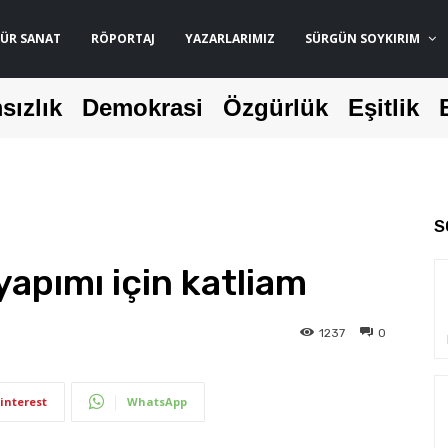
ÜR SANAT
RÖPORTAJ
YAZARLARIMIZ
SÜRGÜN SOYKIRIM
sızlık
Demokrasi
Özgürlük
Eşitlik
S
apımı için katliam
1237
0
interest
WhatsApp