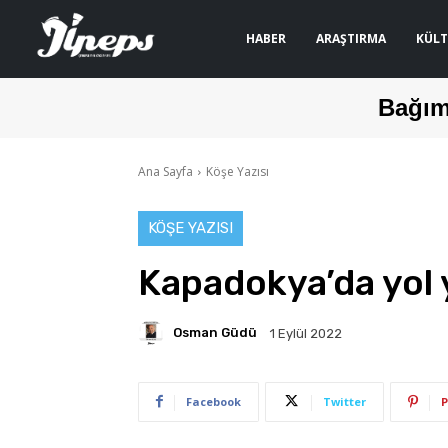
HABER
ARAŞTIRMA
KÜLT
Bağım
Ana Sayfa
Köşe Yazısı
KÖŞE YAZISI
Kapadokya’da yol y
Osman Güdü
1 Eylül 2022
Facebook
Twitter
P