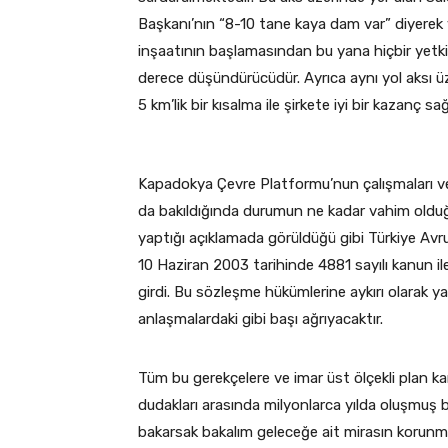
Başkanı’nın “8-10 tane kaya dam var” diyerek 
inşaatının başlamasından bu yana hiçbir yetk
derece düşündürücüdür. Ayrıca aynı yol aksı ü
5 km’lik bir kısalma ile şirkete iyi bir kazanç s
Kapadokya Çevre Platformu’nun çalışmaları v
da bakıldığında durumun ne kadar vahim olduğu
yaptığı açıklamada görüldüğü gibi Türkiye Avr
10 Haziran 2003 tarihinde 4881 sayılı kanun 
girdi. Bu sözleşme hükümlerine aykırı olarak y
anlaşmalardaki gibi başı ağrıyacaktır.
Tüm bu gerekçelere ve imar üst ölçekli plan ka
dudakları arasında milyonlarca yılda oluşmuş 
bakarsak bakalım geleceğe ait mirasın korunması