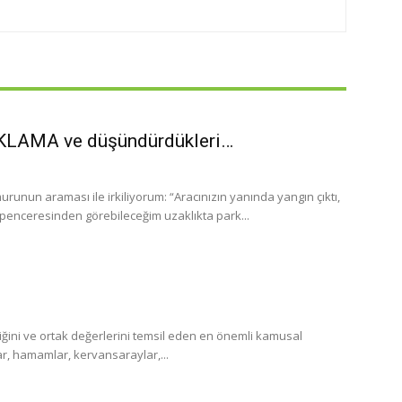
AKLAMA ve düşündürdükleri…
runun araması ile irkiliyorum: “Aracınızın yanında yangın çıktı,
penceresinden görebileceğim uzaklıkta park...
mliğini ve ortak değerlerini temsil eden en önemli kamusal
nlar, hamamlar, kervansaraylar,...