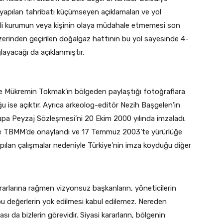
yapılan tahribatı küçümseyen açıklamaları ve yol
ili kurumun veya kişinin olaya müdahale etmemesi son
zerinden geçirilen doğalgaz hattının bu yol sayesinde 4-
ağlayacağı da açıklanmıştır.
e Mükremin Tokmak’ın bölgeden paylaştığı fotoğraflara
 ise açıktır. Ayrıca arkeolog-editör Nezih Başgelen’in
upa Peyzaj Sözleşmesi’ni 20 Ekim 2000 yılında imzaladı.
ile TBMM’de onaylandı ve 17 Temmuz 2003’te yürürlüğe
apılan çalışmalar nedeniyle Türkiye’nin imza koyduğu diğer
rarlarına rağmen vizyonsuz başkanların, yöneticilerin
bu değerlerin yok edilmesi kabul edilemez. Nereden
 da bizlerin görevidir. Siyasi kararların, bölgenin