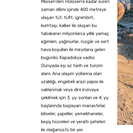
Miosen’den Holosen’e kadar süren
zaman dilimi içinde 400 metreye
ulaşan tüf, tüfit, ignimbrit,
kumtaşı, kalker ile oluşan bu
tabakanın milyonlarca yıllık yamaç
eğimleri, yağmurlar, rüzgâr ve sert
hava koşulları ile meydana gelen
bugünkü Kapadokya vadisi.
Dünyada eşi az tarih ve turizm
alanı. Ana ulaşım yollarına olan
uzaklığı, engebeli arazi yapısı ile
saklanmak veya dini inzivaya
çekilmek için 3. yy. sonları ve 4. yy.
başlarında başlayan manastırlar,
kiliseler, şapeller, yemekhaneler,
keşiş hücreleri ve yeraltı şehirleri
ile olağanüstü bir yer.