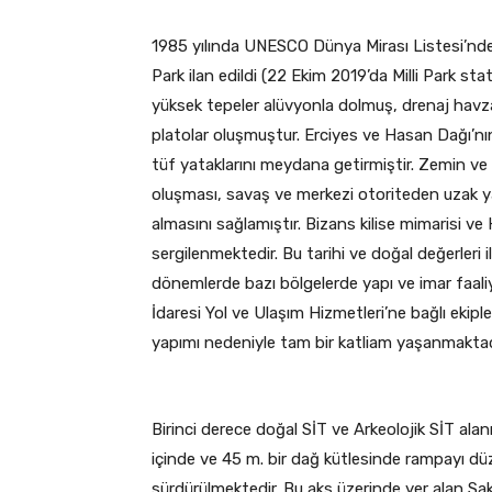
1985 yılında UNESCO Dünya Mirası Listesi’nde ye
Park ilan edildi (22 Ekim 2019’da Milli Park stat
yüksek tepeler alüvyonla dolmuş, drenaj havzal
platolar oluşmuştur. Erciyes ve Hasan Dağı’nın
tüf yataklarını meydana getirmiştir. Zemin ve
oluşması, savaş ve merkezi otoriteden uzak ya
almasını sağlamıştır. Bizans kilise mimarisi ve 
sergilenmektedir. Bu tarihi ve doğal değerleri
dönemlerde bazı bölgelerde yapı ve imar faaliye
İdaresi Yol ve Ulaşım Hizmetleri’ne bağlı ekip
yapımı nedeniyle tam bir katliam yaşanmaktad
Birinci derece doğal SİT ve Arkeolojik SİT alanı
içinde ve 45 m. bir dağ kütlesinde rampayı dü
sürdürülmektedir. Bu aks üzerinde yer alan Saklı