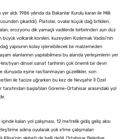
r aldı. 1986 yılında da Bakanlar Kurulu kararı ile Milli
üsünden çıkarıldı). Platolar, ovalar küçük dağ bitkileri,
arı, erozyonu dik yamaçlı vadilerde birbirinden ayrı düz
 büyük volkanik konileri, kuzeyden Kızılırmak Vadisi’nin
 dağ yapısının kolay işlenebilecek bir malzemeden
şam alanlarının yapılabilmesi bu alanda yerleşimlerin yer
Hıristiyan dinsel sanat tarihinin çok önemli bir devri
 ile dünyada eşine rastlanmayan güzellikler, son
tleri ile tacize uğrarken bu kez de Nevşehir İl Özel
ler tarafından başlatılan Göreme-Ortahisar arasındaki yol
ır.
 içinde kalan yol çalışması, 12 metrelik gidiş geliş aksı
zleştirme adına oyularak yok etme çalışmaları
 Kilise’nin akıbeti de belli değil. Ortahisar Belediye