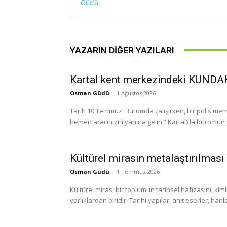
YAZARIN DIĞER YAZILARI
Kartal kent merkezindeki KUND
Osman Güdü
-
1 Ağustos 2026
Tarih 10 Temmuz. Büromda çalışırken, bir polis memu
hemen aracınızın yanına gelin.” Kartal’da büromun 
Kültürel mirasın metalaştırılması
Osman Güdü
-
1 Temmuz 2026
Kültürel miras, bir toplumun tarihsel hafızasını, ki
varlıklardan biridir. Tarihi yapılar, anıt eserler, ha