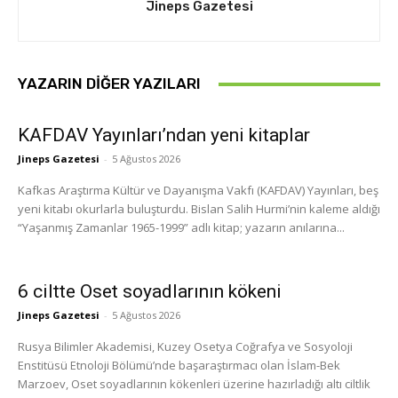
Jineps Gazetesi
YAZARIN DIĞER YAZILARI
KAFDAV Yayınları’ndan yeni kitaplar
Jineps Gazetesi
-
5 Ağustos 2026
Kafkas Araştırma Kültür ve Dayanışma Vakfı (KAFDAV) Yayınları, beş
yeni kitabı okurlarla buluşturdu. Bislan Salih Hurmi’nin kaleme aldığı
“Yaşanmış Zamanlar 1965-1999” adlı kitap; yazarın anılarına...
6 ciltte Oset soyadlarının kökeni
Jineps Gazetesi
-
5 Ağustos 2026
Rusya Bilimler Akademisi, Kuzey Osetya Coğrafya ve Sosyoloji
Enstitüsü Etnoloji Bölümü’nde başaraştırmacı olan İslam-Bek
Marzoev, Oset soyadlarının kökenleri üzerine hazırladığı altı ciltlik