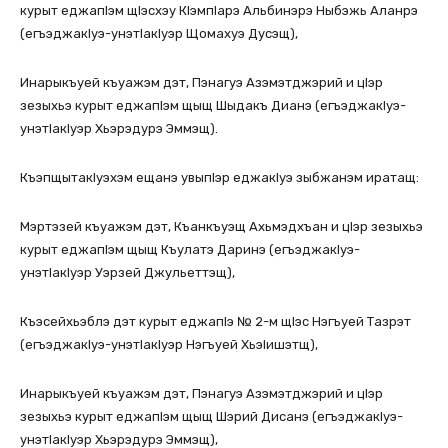
курыт еджапIэм щIэсхэу КIэмпIарэ Альбинэрэ Ныбэжь Аланрэ
(егъэджакIуэ-унэтIакIуэр Щомахуэ Дусэщ),
Инарыкъуей къуажэм дэт, Пэнагуэ Азэмэтджэрий и цIэр
зезыхьэ курыт еджапIэм щыщ Шыдакъ Дианэ (егъэджакIуэ-
унэтIакIуэр Хьэрэдурэ Эммэщ).
КъэпщытакIуэхэм ещанэ увыпIэр еджакIуэ зыбжанэм иратащ:
Мэртэзей къуажэм дэт, Къанкъуэщ Ахьмэдхъан и цIэр зезыхьэ
курыт еджапIэм щыщ Къулатэ Даринэ (егъэджакIуэ-
унэтIакIуэр Уэрзей Джульеттэщ),
Къэсейхьэблэ дэт курыт еджапIэ № 2-м щIэс Нэгъуей Тазрэт
(егъэджакIуэ-унэтIакIуэр Нэгъуей ХьэIишэтщ),
Инарыкъуей къуажэм дэт, Пэнагуэ Азэмэтджэрий и цIэр
зезыхьэ курыт еджапIэм щыщ Шэрий Дисанэ (егъэджакIуэ-
унэтIакIуэр Хьэрэдурэ Эммэщ),