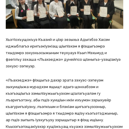
ХьэтIохъущокъуэ Къазий и цIэр зезыхьэ Адыгэбзэ Хасэм
иджыблагъэ иригъэкIуэкIащ щIыпIэхэм я фIэщыгъэмрэ
тхыдэмрэ зэхуэхьэсыжыным теухуауэ Къып Мэхьмуд и
фэеплъу зэхаша «Лъахэеджэ» дунейпсо щIэныгъэ-узэщIакIуэ
зэхуэс-зэпеуэр.
«Лъахэеджэ» фIэщыгъэ дахэр зрата зэхуэс-зэпеуэм
зыхуищIыжа мурадхэм ящыщт адыгэ щэнхабзэм и
къэгъэщIыгъэ зэмылIэужьыгъуэхэм щІалэгъуалэм гу
лъаригъэтэну, абы пщIэ хуищIын икIи ихъумэн зэрыхуейр
къагуригъэIуэну, лъэпкъым и блэкIам щигъэгъуэзэныр,
щIыпIэхэм я фIэщыгъэмрэ я тхыдэмрэ ящIэу къэгъэтэджыныр,
ар пщIэ зыпылъ Iуэхугъуэу зэрыщытыр я фIэщ ищIыну.
КъызэгъэпэщакIуэхэр хущIэкъуащ къуажэ зэмылIэужьыгъуэхэм