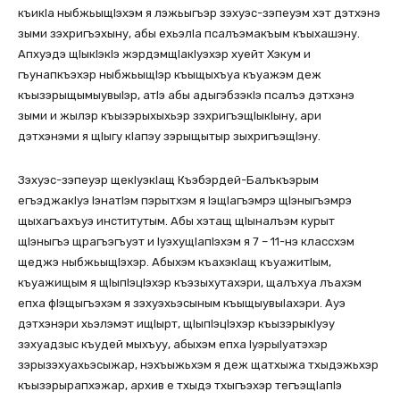
къикIа ныбжьыщIэхэм я лэжьыгъэр зэхуэс-зэпеуэм хэт дэтхэнэ
зыми зэхригъэхыну, абы ехьэлIа псалъэмакъым къыхашэну.
Апхуэдэ щIыкIэкIэ жэрдэмщIакIуэхэр хуейт Хэкум и
гъунапкъэхэр ныбжьыщIэр къыщыхъуа къуажэм деж
къызэрыщымыувыIэр, атIэ абы адыгэбзэкIэ псалъэ дэтхэнэ
зыми и жылэр къызэрыхыхьэр зэхригъэщIыкIыну, ари
дэтхэнэми я щIыгу кIапэу зэрыщытыр зыхригъэщIэну.
Зэхуэс-зэпеуэр щекIуэкIащ Къэбэрдей-Балъкъэрым
егъэджакIуэ IэнатIэм пэрытхэм я IэщIагъэмрэ щIэныгъэмрэ
щыхагъахъуэ институтым. Абы хэтащ щIыналъэм курыт
щIэныгъэ щрагъэгъуэт и IуэхущIапIэхэм я 7 – 11-нэ классхэм
щеджэ ныбжьыщIэхэр. Абыхэм къахэкIащ къуажитIым,
къуажищым я щIыпIэцIэхэр къэзыхутахэри, щалъхуа лъахэм
епха фIэщыгъэхэм я зэхуэхьэсыным къыщыувыIахэри. Ауэ
дэтхэнэри хьэлэмэт ищIырт, щIыпIэцIэхэр къызэрыкIуэу
зэхуадзыс къудей мыхъуу, абыхэм епха IуэрыIуатэхэр
зэрызэхуахьэсыжар, нэхъыжьхэм я деж щатхыжа тхыдэжьхэр
къызэрырапхэжар, архив е тхыдэ тхыгъэхэр тегъэщIапIэ