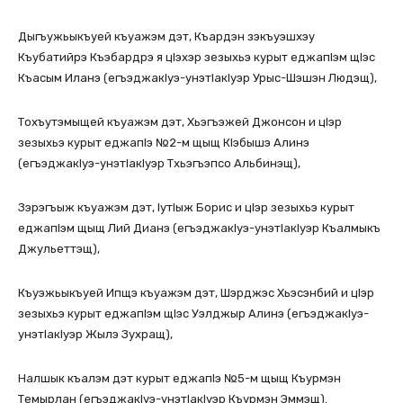
Дыгъужьыкъуей къуажэм дэт, Къардэн зэкъуэшхэу
Къубатийрэ Къэбардрэ я цIэхэр зезыхьэ курыт еджапIэм щIэс
Къасым Иланэ (егъэджакIуэ-унэтIакIуэр Урыс-Шэшэн Людэщ),
Тохъутэмыщей къуажэм дэт, Хьэгъэжей Джонсон и цIэр
зезыхьэ курыт еджапIэ №2-м щыщ КIэбышэ Алинэ
(егъэджакIуэ-унэтIакIуэр Тхьэгъэпсо Альбинэщ),
Зэрэгъыж къуажэм дэт, IутIыж Борис и цIэр зезыхьэ курыт
еджапIэм щыщ Лий Дианэ (егъэджакIуэ-унэтIакIуэр Къалмыкъ
Джульеттэщ),
Къуэжьыкъуей Ипщэ къуажэм дэт, Шэрджэс Хьэсэнбий и цIэр
зезыхьэ курыт еджапIэм щIэс Уэлджыр Алинэ (егъэджакIуэ-
унэтIакIуэр Жылэ Зухращ),
Налшык къалэм дэт курыт еджапIэ №5-м щыщ Къурмэн
Темырлан (егъэджакIуэ-унэтIакIуэр Къурмэн Эммэщ).