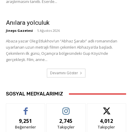
araştırmasını tanıttı. Eserde...
Anılara yolculuk
Jineps Gazetesi
-
5 Ağustos 2026
Abaza yazar Oleg Etlukhov’un “Abhaz Şarabı” adlı romanından
uyarlanan uzun metrajlı filmin çekimleri Abhazya’da başladı.
Çekimlerin ilk günü, Oçamçıra bölgesindeki Gup Köyü’nde
gerçekleşti. Film, anne...
Devamını Göster
SOSYAL MEDYALARIMIZ
9,251
2,745
4,012
Beğenenler
Takipçiler
Takipçiler