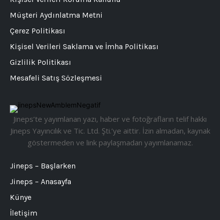
Müşteri Aydınlatma Metni
Çerez Politikası
Kişisel Verileri Saklama ve İmha Politikası
Gizlilik Politikası
Mesafeli Satış Sözleşmesi
Jineps’te yayımlanan yazı, haber ve fotoğrafların telif hakkı
Jineps Yayıncılık ve Tic. Ltd. Şti.’ye aittir. İzin almadan, kaynak
göstermeden ve link paylaşmadan yayımlanamaz.
Jineps – Başlarken
Jineps – Anasayfa
Künye
İletişim