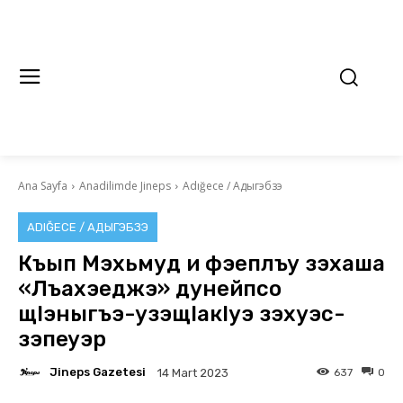
Ana Sayfa
Anadilimde Jineps
Adığece / Адыгэбзэ
ADIĞECE / АДЫГЭБЗЭ
Къып Мэхьмуд и фэеплъу зэхаша
«Лъахэеджэ» дунейпсо
щIэныгъэ-узэщIакIуэ зэхуэс-
зэпеуэр
Jineps Gazetesi
637
0
14 Mart 2023