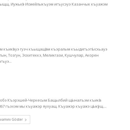
щыщщ. Иужькӏэ Исмейлыкъуэм игъусэуэ Казанчык къуажэм
агъуэ...
 нобэ Къэрэшей-Черкесым Бащылбий щӏыналъэм къикӏа
7 гъэхэм мы къуажэр яухуащ. Къуажэр къуажэ цӏыкӏущ....
vamını Göster