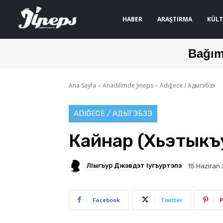
HABER
ARAŞTIRMA
KÜLT
Bağım
Ana Sayfa
Anadilimde Jineps
Adığece / Адыгэбзэ
ADIĞECE / АДЫГЭБЗЭ
Кайнар (Хьэтыкъ
ЛIыгъур Джэвдэт Iугъуртэпэ
15 Haziran
Facebook
Twitter
P