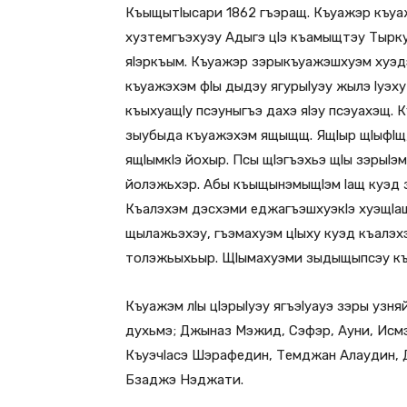
Къыщытlысари 1862 гъэращ. Къуажэр къуаж
хузтемгъэхуэу Адыгэ цlэ къамыщтэу Тыркуб
яlэркъым. Къуажэр зэрыкъуажэшхуэм хуэд
къуажэхэм фlы дыдэу ягурыlуэу жылэ lуэху
къыхуащlу псэуныгъэ дахэ яlэу псэуахэщ. 
зыубыда къуажэхэм ящыщщ. Ящlыр щlыфlщ,
ящlымкlэ йохыр. Псы щlэгъэхьэ щlы зэрыlэм 
йолэжьхэр. Абы къыщынэмыщlэм lащ куэд з
Къалэхэм дэсхэми еджагъэшхуэкlэ хуэщlа
щылажьэхэу, гъэмахуэм цlыху куэд къалэх
толэжьыхьыр. Щlымахуэми зыдыщыпсэу къ
Къуажэм лlы цlэрыlуэу ягъэlуауэ зэры узн
духьмэ; Джыназ Мэжид, Сэфэр, Ауни, Исм
Къуэчlасэ Шэрафедин, Темджан Алаудин,
Бзаджэ Нэджати.