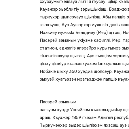
схузэумыгъэщlауэ лlитl я гъусэу, щlыр къа
Къуажэр хьэблитlу зэрыщlыкlащ, Бзаджэхэ
тыркухэр щыпсэуауэ щlыпlэщ. Абы папщlэ
къэхъуащ. Ауэ Аушэрхэр иужькlэ дэкlыжащ
Нахьиеу иужькlэ Беледиеу (Мер) щтащ. Но
Пасэрей зэманым укlуэмэ кафиплl, Мер, та
статион, еджапlэ япэрейрэ курытымрэ зых
тlысыпlэшхуэу щытащ. Ауэ гъащlэм зэрих
цlыху цlыкlур къалэшхуэхэм lэпхъуэжын щ
Нобэкlэ цlыху 350 хуэдиз щопсэур. Къуа
зыхуей хуагъэзэн ирагъэджэн папщlэ къуа
Пасэрей зэманым
вагъуэм хуэду Узняйлэм къахэлыдыкlыу щ
аращ. Къуажэр 1859 гъэхэм Адыгей респу
Тыркумэнхэр зыдэс щlыпlэхэм яхэсащ ауэ 