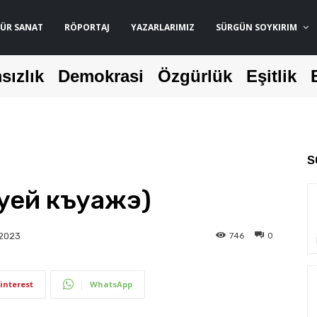
ÜR SANAT
RÖPORTAJ
YAZARLARIMIZ
SÜRGÜN SOYKIRIM
sızlık
Demokrasi
Özgürlük
Eşitlik
S
уей къуажэ)
746
0
 2023
interest
WhatsApp