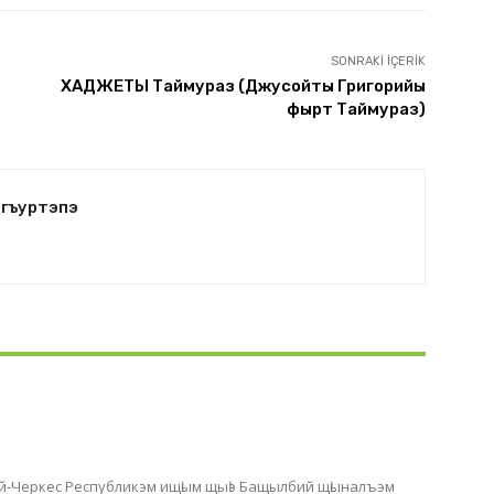
SONRAKI İÇERIK
ХАДЖЕТЫ Таймураз (Джусойты Григорийы
фырт Таймураз)
угъуртэпэ