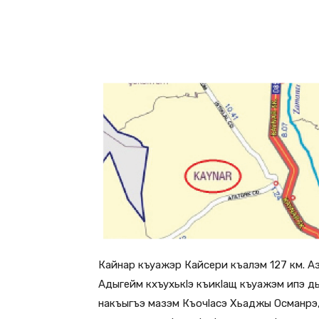
Кайнар къуажэр Кайсери къалэм 127 км. 
Адыгейм кхъухькlэ къикlащ къуажэм ипэ д
накъыгъэ мазэм Къочlасэ Хьаджы Османрэ