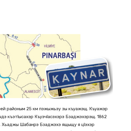
Азей районым 25 км пэжыжьэу зы къуажэщ. Къуажэр
ыдэ къэтlысахэр Къуэчlасэхэрэ Бзаджэхэрэщ. 1862
, Хьаджы Шабанрэ Бзаджэхэ ящыщу я цlэхэр