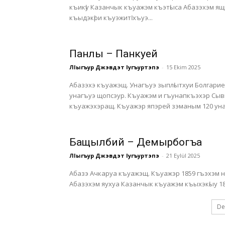
къикӏу Казанчык къуажэм къэтӏыса Абазэхэм я
къыдэкӏри къуэжитӏ хъуэ...
Панлы – Панкуей
ЛIыгъур Джэвдэт Iугъуртэпэ
-
15 Ekim 2025
Абазэхэ къуажэщ. Унагъуэ зыплӏытхуи Болгарием къикӏауэ гуэч къыщащӏам къэралым къыдигъэтӏысхьауэ
унагъуэ щопсэур. Къуажэм и гъунапкъэхэр Сывгын, Тозгун, Эскитеккэ, Меликгази, Кушчулар, Акорен
къуажэхэращ. Къуажэр япэрей зэманым 120 ун
Бащылбий – Демырбогъа
ЛIыгъур Джэвдэт Iугъуртэпэ
-
21 Eylül 2025
Абазэ Ачкаруа къуажэщ. Къуажэр 1859 гъэхэм
Абазэхэм яухуа Казанчык къуажэм къыхэкӏыу 186
De