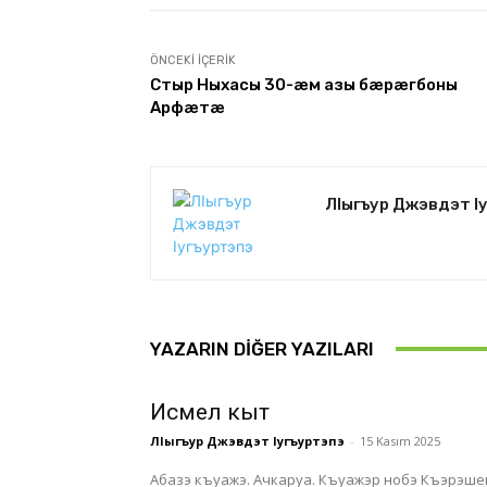
ÖNCEKI İÇERIK
Стыр Ныхасы 30-æм азы бæрæгбоны
Арфæтæ
ЛIыгъур Джэвдэт I
YAZARIN DIĞER YAZILARI
Исмел кыт
ЛIыгъур Джэвдэт Iугъуртэпэ
-
15 Kasım 2025
Абазэ къуажэ. Ачкаруа. Къуажэр нобэ Къэрэшей-Черкес Республикэм ищӏым щыӏэ Бащылбий щӏыналъэм