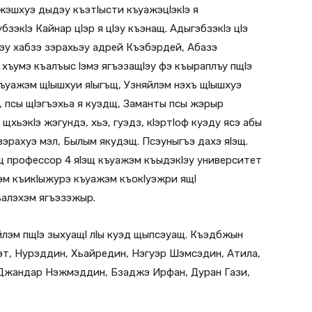
эшхуэ дыдэу къэтlысти къуажэцlэкlэ я
зэкlэ Кайнар цlэр я цlэу къэнащ. Адыгэбзэкlэ цlэ
эу хабзэ зэрахьэу адрей Къэбэрдей, Абазэ
 хъумэ къалъыс lэмэ ягъэзащlэу фэ къыраплъу пщlэ
Къуажэм щlышхуи яlыгъщ, Узняйлэм нэхъ щlышхуэ
 псы щlэгъэхьа я куэдщ, Заманты псы жэрыр
щхьэкlэ жэгундэ, хьэ, гуэдз, кlэртlоф куэду ясэ абы
эрахуэ мэл, Былым якудэщ. Псэуныгъэ дахэ яlэщ.
щ профессор 4 яlэщ къуажэм къыдэкlэу университет
эм къикlыжурэ къуажэм къокlуэжри ящl
алэхэм ягъэзэжыр.
яйлэм пщlэ зыхуащl лlы куэд щыпсэуащ. Къэдбжын
эт, Нурэддин, Хьайредин, Нэгуэр Шэмсэдин, Атила,
 Джандар Нэжмэддин, Бзаджэ Ирфан, Дуран Гази,