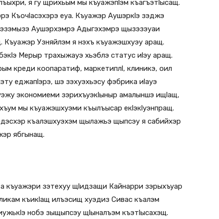
плъыхри, я гу щрихьым мы къуажэпlэм къагъэтlысащ.
рэ Къочlасэхэрэ еуа. Къуажэр Аушэркlэ зэджэ
 зэзэмызэ Аушэрхэмрэ Адыгэхэмрэ щызэзэуаи
. Къуажэр Узняйлэм я нэхъ къуажэшхуэу аращ.
бэкlэ Мерыр трахыжауэ хьэблэ статус иlэу аращ.
рым креди коопаратиф, маркетиплl, клиникэ, оил
эту еджапlэрэ, шэ зэхуэхьэсу фэбрика иlауэ
ъуэжу экономиеми зэрихъуэкlыныр амалыншэ ищlащ,
ыхъум мы къуажэшхуэми къылъысар екlэкlуэнпращ.
жэдэсхэр къалэшхуэхэм щылажьэ щыпсэу я сабийхэр
жэр ябгынащ.
та къуажэри зэтехуу щlидзащи Кайнарри зэрыхъуар
бликам къикlащ илъэсищ хуэдиз Сивас къалэм
иужькlэ нобэ зыщыпсэу щlыналъэм къэтlысахэщ.