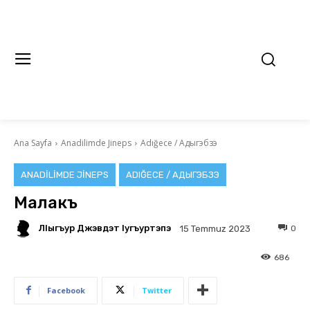
Ana Sayfa
Anadilimde Jineps
Adığece / Адыгэбзэ
ANADILIMDE JINEPS
ADIĞECE / АДЫГЭБЗЭ
Малакъ
ЛIыгъур Джэвдэт Iугъуртэпэ
0
15 Temmuz 2023
686
Facebook
Twitter