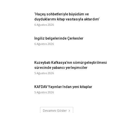
‘Haçeş sohbetleriyle büyüdüm ve
duyduklarımı kitap vasıtasıyla aktardım’
6 Ağustos 2026
İngiliz belgelerinde Çerkesler
6 Ağustos 2026
Kuzeybatı Kafkasya’nın sömürgeleştirilmesi
sürecinde yabancı yerleşimciler
5 Ağustos 2026
KAFDAV Yayınları’ndan yeni kitaplar
5 Ağustos 2026
Devamını Göster