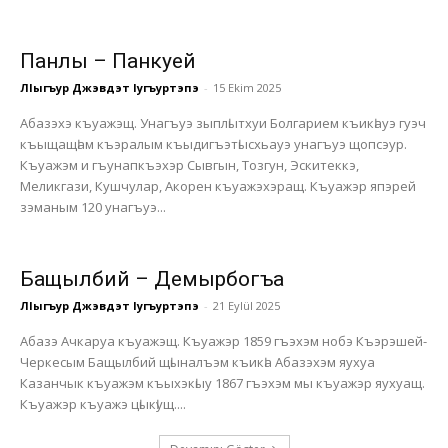
Панлы – Панкуей
ЛIыгъур Джэвдэт Iугъуртэпэ
-
15 Ekim 2025
Абазэхэ къуажэщ. Унагъуэ зыплӏытхуи Болгарием къикӏауэ гуэч
къыщащӏам къэралым къыдигъэтӏысхьауэ унагъуэ щопсэур.
Къуажэм и гъунапкъэхэр Сывгын, Тозгун, Эскитеккэ,
Меликгази, Кушчулар, Акорен къуажэхэращ. Къуажэр япэрей
зэманым 120 унагъуэ...
Бащылбий – Демырбогъа
ЛIыгъур Джэвдэт Iугъуртэпэ
-
21 Eylül 2025
Абазэ Ачкаруа къуажэщ. Къуажэр 1859 гъэхэм нобэ Къэрэшей-
Черкесым Бащылбий щӏыналъэм къикӏа Абазэхэм яухуа
Казанчык къуажэм къыхэкӏыу 1867 гъэхэм мы къуажэр яухуащ.
Къуажэр къуажэ цӏыкӏущ....