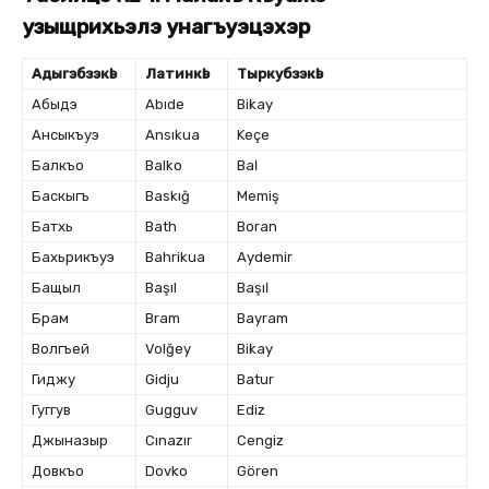
узыщрихьэлӏэ унагъуэцӏэхэр
Адыгэбзэкӏэ
Латинкӏэ
Тыркубзэкӏэ
Абыдэ
Abıde
Biӏkay
Ансыкъуэ
Ansıkua
Keçe
Балкъо
Balko
Baӏ
Баскыгъ
Baskığ
Memiş
Батхь
Bath
Boran
Бахьрикъуэ
Bahrikua
Aydemir
Бащыл
Başıl
Başıӏ
Брам
Bram
Bayram
Волгъей
Volğey
Biӏkay
Гиджу
Gidju
Batur
Гуггув
Gugguv
Ediz
Джыназыр
Cınazır
Cengiz
Довкъо
Dovko
Gören