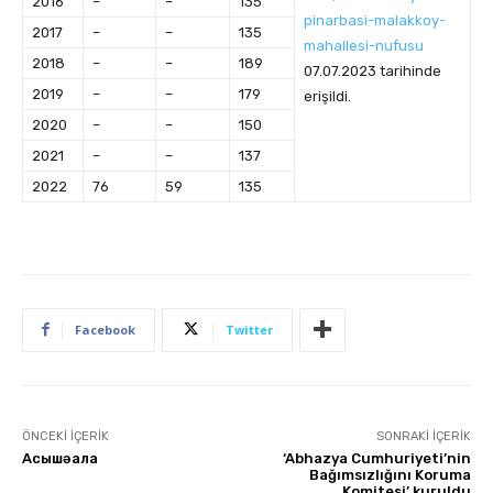
2016
–
–
135
pinarbasi-malakkoy-
2017
–
–
135
mahallesi-nufusu
2018
–
–
189
07.07.2023 tarihinde
2019
–
–
179
erişildi.
2020
–
–
150
2021
–
–
137
2022
76
59
135
Facebook
Twitter
ÖNCEKI İÇERIK
SONRAKI İÇERIK
Аԥсышәала
‘Abhazya Cumhuriyeti’nin
Bağımsızlığını Koruma
Komitesi’ kuruldu