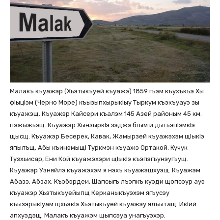
Малакъ къуажэр (Хьэтыкъуей къуажэ) 1859 гъэм къухъкъэ Хы
фlыцlэм (Черно Море) къызыпхырыкlыу Тыркум къэкъуауэ зы
къуажэщ. Къуажэр Кайсери къалэм 145 Азей районым 45 км.
пэжыжьэщ. Къуажэр Хынзыркlэ зэджэ бгым и дыгъэпlэмкlэ
щысщ. Къуажэр Бесерек, Кавак, Жамырзей къуажэхэм щlыкlэ
япылъщ. Абы къинэмыщl Туркмэн къуажэ Ортакой, Кучук
Тузхьисар, Ени Кой къуажэхэри щlыкlэ къэпэгъунэугъущ.
Къуажэр Узняйлэ къуажэхэм я нэхъ къуажэшхуэщ. Къуажэм
Абазэ, Абзах, Къэбэрдеи, Шапсыгъ лъэпкъ куэди щопсэур ауэ
къуажэр Хьэтыкъуейыпщ Керканыкъуэхэм ягъусэу
къызэрыкlуам щхьэкlэ Хьэтыкъуей къуажэу ялъытащ. Икlий
апхуэдэщ. Малакъ къуажэм щыпсэуа унагъуэхэр.