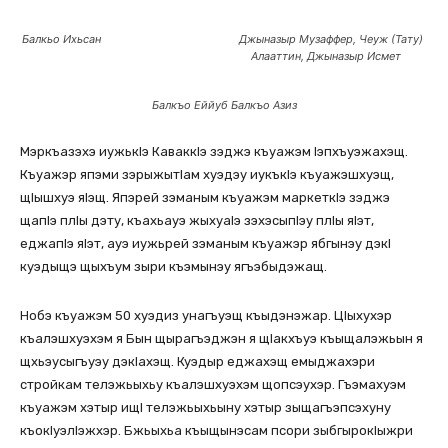
Балкьо Ихьсан Джыназыр Музаффер, Чеуж (Тату)
Алааттин, Джыназыр Исмет
Балкъо Еййуб Балкъо Азиз
Мэркъазэхэ иужькlэ Каваккlэ зэджэ къуажэм lэпхъуэжахэщ.
Къуажэр япэми зэрыжытlам хуэдэу иукъкlэ къуажэшхуэщ,
щlышхуэ яlэщ. Япэрей зэманым къуажэм маркеткlэ зэджэ
щапlэ плlы дэту, къахьауэ жыхуаlэ зэхэсыпlэу плlы яlэт,
еджапlэ яlэт, ауэ иужьрей зэманым къуажэр ябгынэу дэкl
куэдыщэ щыхъум зыри къэмынэу ягъэбыдэжащ.
Нобэ къуажэм 50 хуэдиз унагъуэщ къыдэнэжар. Цlыхухэр
къалэшхуэхэм я Бын щырагъэджэн я щlакхъуэ къыщалэжьын я
щхьэусыгъуэу дэкlахэщ. Куэдыр еджахэщ емыджахэри
стройкам телэжьыхьу къалэшхуэхэм щопсэухэр. Гъэмахуэм
къуажэм хэтыр ищl телэжьыхьыну хэтыр зыщагъэпсэхуну
къокlуэлlэжхэр. Бжьыхьа къыщынэсам псори зыбгырокlыжри