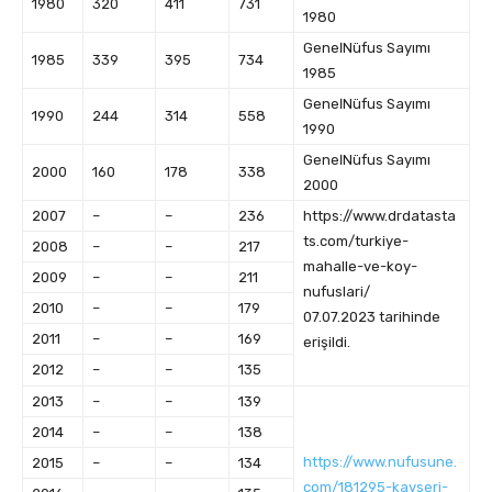
1980
320
411
731
1980
Geneӏ Nüfus Sayımı
1985
339
395
734
1985
Geneӏ Nüfus Sayımı
1990
244
314
558
1990
Geneӏ Nüfus Sayımı
2000
160
178
338
2000
2007
–
–
236
https://www.drdatasta
ts.com/turkiye-
2008
–
–
217
mahalle-ve-koy-
2009
–
–
211
nufuslari/
2010
–
–
179
07.07.2023 tarihinde
2011
–
–
169
erişildi.
2012
–
–
135
2013
–
–
139
2014
–
–
138
https://www.nufusune.
2015
–
–
134
com/181295-kayseri-