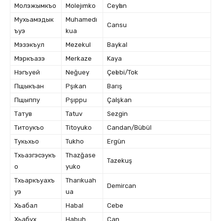
Молэжымкъо
Molejımko
Ceyӏan
Мухьамэдык
Muhamedı
Cansu
ъуэ
kua
Мэзэкъул
Mezekul
Baykaӏ
Мэркъазэ
Merkaze
Kaya
Нэгъуей
Neğuey
Çeӏebi/Tok
Пщыкъан
Pşıkan
Barış
Пщыппу
Pşıppu
Çaӏışkan
Татув
Tatuv
Sezgin
Титоукъо
Titoyuko
Candan/Büӏbüӏ
Тукьхьо
Tukho
Ergün
Тхьазгэсэукъ
Thazğase
Tazekuş
о
yuko
Тхьаркъуахъ
Tharıkuah
Demircan
уэ
ua
Хьабал
Habal
Cebe
Хьабух
Habuh
Can