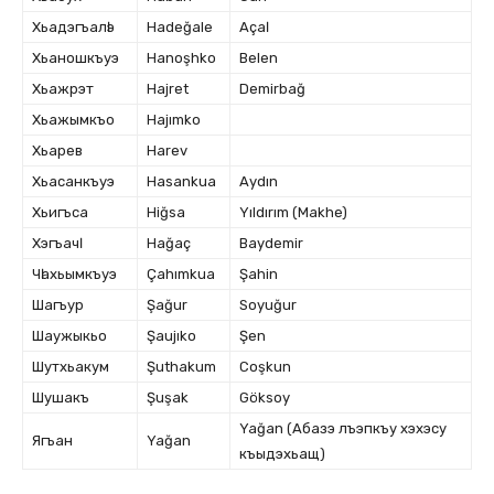
Хьадэгъалӏэ
Hadeğale
Açaӏ
Хьаношкъуэ
Hanoşhko
Belen
Хьажрэт
Hajret
Demirbağ
Хьажымкъо
Hajımko
Хьарев
Harev
Хьасанкъуэ
Hasankua
Aydın
Хьигъса
Hiğsa
Yıldırım (Makhe)
Хэгъачӏ
Hağaç
Baydemir
Чӏахьымкъуэ
Çahımkua
Şahin
Шагъур
Şağur
Soyuğur
Шаужыкьо
Şaujıko
Şen
Шутхьакум
Şuthakum
Coşkun
Шушакъ
Şuşak
Göksoy
Yağan (Абазэ лъэпкъу хэхэсу
Ягъан
Yağan
къыдэхьащ)