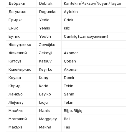
Дэбракъ
Debrak
Kantekin/Paksoy/Noyan/Taştan
Дэгумкъо
Degumko
Aytekin
Едидж
Yedic
Ödek
Емыс
Yemıs
Kıӏıç
Еутых
Yeutıh
Cankıӏıç (щыпсэужкьым)
Жэвуджкъо
Jevıdjıko
Жэкӏежий
Jekeyji
Akpınar
Катсув
Katsuv
Çoban
Кхьейыркъо
Keyirko
Akpınar
Къуаш
Kuaş
Demir
Кӏарид
Karid
Tekin
Лайкъо
Layiko
Şahin
Лӏыӏужъу
Lıuju
Tekin
Маайыс
Maais
Biӏge, Biӏgiç
Маггэжий
Maggejey
Beӏӏi
Макъхэ
Makha
Taş