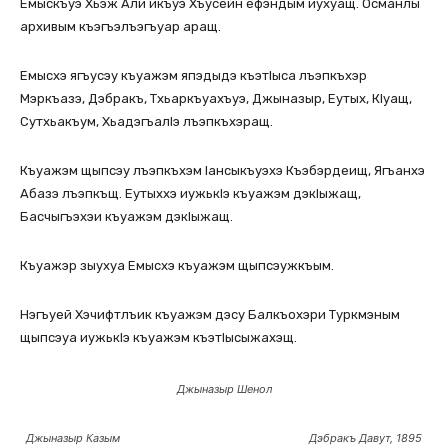
Емыскъуэ Хьэж Али икъуэ Хъусейн ефэндым иухуащ. Османлы
архивым къэгъэлъэгъуар аращ.
Емысхэ ягъусэу къуажэм япэдыдэ къэтlыса лъэпкъхэр
Мэркъазэ, Дэбракъ, Тхьаркъуахъуэ, Джыназыр, Еутых, Кlуащ,
Сутхьакъум, Хьадэгъалlэ лъэпкъхэращ.
Къуажэм щыпсэу лъэпкъхэм lансыкъуэхэ Къэбэрдеищ, Ягъанхэ
Абазэ лъэпкъщ. Еутыххэ иужькlэ къуажэм дэкlыжащ,
Басчыгъэхэи къуажэм дэкlыжащ.
Къуажэр зыухуа Емысхэ къуажэм щыпсэужкъым.
Нэгъуей Хэчифтлъик къуажэм дэсу Балкъохэри Туркмэным
щыпсэуа иужькlэ къуажэм къэтlысыжахэщ.
Джыназыр Шенол
Джыназыр Казым Дэбракъ Давут, 1895