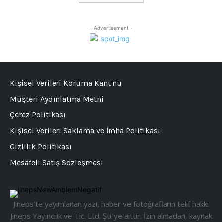
- Advertisement -
Kişisel Verileri Koruma Kanunu
Müşteri Aydınlatma Metni
Çerez Politikası
Kişisel Verileri Saklama ve İmha Politikası
Gizlilik Politikası
Mesafeli Satış Sözleşmesi
Jineps’te yayımlanan yazı, haber ve fotoğrafların telif hakkı
Jineps Yayıncılık ve Tic. Ltd. Şti.’ye aittir. İzin almadan, kaynak