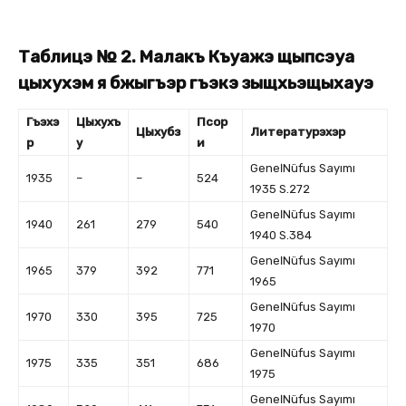
Таблицэ № 2. Малакъ Къуажэ щыпсэуа
цӏыхухэм я бжыгъэр гъэкӏэ зыщхьэщыхауэ
Гъэхэ
Цӏыхухъ
Псор
Цӏыхубз
Литературэхэр
р
у
и
Geneӏ Nüfus Sayımı
1935
–
–
524
1935 S.272
Geneӏ Nüfus Sayımı
1940
261
279
540
1940 S.384
Geneӏ Nüfus Sayımı
1965
379
392
771
1965
Geneӏ Nüfus Sayımı
1970
330
395
725
1970
Geneӏ Nüfus Sayımı
1975
335
351
686
1975
Geneӏ Nüfus Sayımı