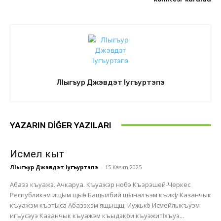
ЛIыгъур Джэвдэт Iугъуртэпэ
YAZARIN DIĞER YAZILARI
Исмел кыт
ЛIыгъур Джэвдэт Iугъуртэпэ
-
15 Kasım 2025
Абазэ къуажэ. Ачкаруа. Къуажэр нобэ Къэрэшей-Черкес
Республикэм ищӏым щыӏэ Бащылбий щӏыналъэм къикӏу Казанчык
къуажэм къэтӏыса Абазэхэм ящыщщ. Иужькӏэ Исмейлыкъуэм
игъусэуэ Казанчык къуажэм къыдэкӏри къуэжитӏ хъуэ...