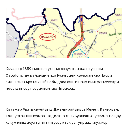
Къуажэр 1859 гъэм кхъухькъэ хэкум къикъа нэужьым
Сарыlогълан районым епха Кузугуден къуажэм къэтlысри
зилъэс нэхърэ нэхъыбэ абы дэсахэщ. Итlанэ къытрагъэзэжри
нобэ щыпсэу псэуалъэм къэтlысахэщ.
Къуажэр Хьэтыкъуейыпщ Джангирайыкъуэ Мемет, Камихьан,
Талъустан пщыхэмрэ, Педискъо Лъэкъуэлlэш Хъусейн я пащэу
хэкум къыдахуа гупым ягъусэу къэкlуа гупращ. къуажэр