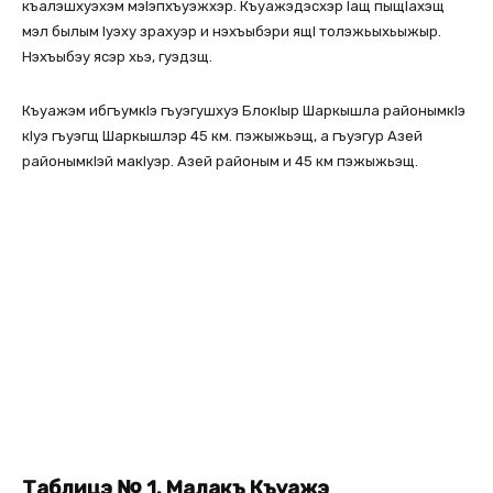
къалэшхуэхэм мэlэпхъуэжхэр. Къуажэдэсхэр lащ пыщlахэщ
мэл былым lуэху зрахуэр и нэхъыбэри ящl толэжьыхьыжыр.
Нэхъыбэу ясэр хьэ, гуэдзщ.
Къуажэм ибгъумкlэ гъуэгушхуэ Блокlыр Шаркышла районымкlэ
кlуэ гъуэгщ Шаркышлэр 45 км. пэжыжьэщ, а гъуэгур Азей
районымкlэй макlуэр. Азей районым и 45 км пэжыжьэщ.
Таблицэ № 1. Малакъ Къуажэ