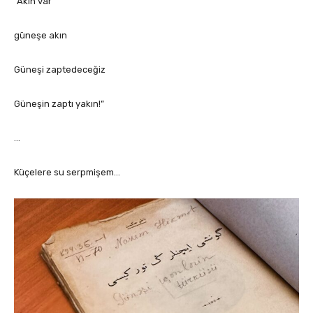
“Akın var
güneşe akın
Güneşi zaptedeceğiz
Güneşin zaptı yakın!”
…
Küçelere su serpmişem…