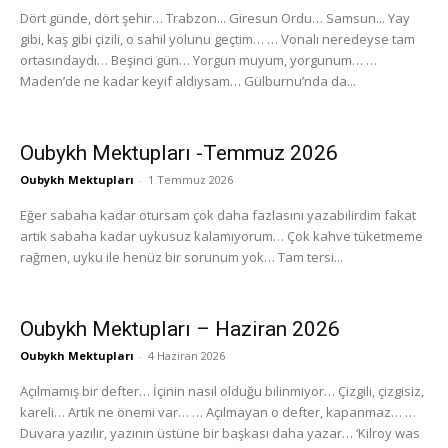
Dört günde, dört şehir… Trabzon... Giresun Ordu… Samsun... Yay
gibi, kaş gibi çizili, o sahil yolunu geçtim… … Vonalı neredeyse tam
ortasındaydı… Beşinci gün… Yorgun muyum, yorgunum… …
Maden’de ne kadar keyif aldıysam… Gülburnu’nda da...
Oubykh Mektupları -Temmuz 2026
Oubykh Mektupları
-
1 Temmuz 2026
Eğer sabaha kadar otursam çok daha fazlasını yazabilirdim fakat
artık sabaha kadar uykusuz kalamıyorum… Çok kahve tüketmeme
rağmen, uyku ile henüz bir sorunum yok… Tam tersi...
Oubykh Mektupları – Haziran 2026
Oubykh Mektupları
-
4 Haziran 2026
Açılmamış bir defter… İçinin nasıl olduğu bilinmiyor… Çizgili, çizgisiz,
kareli… Artık ne önemi var… … Açılmayan o defter, kapanmaz… …
Duvara yazılır, yazının üstüne bir başkası daha yazar… ‘Kilroy was