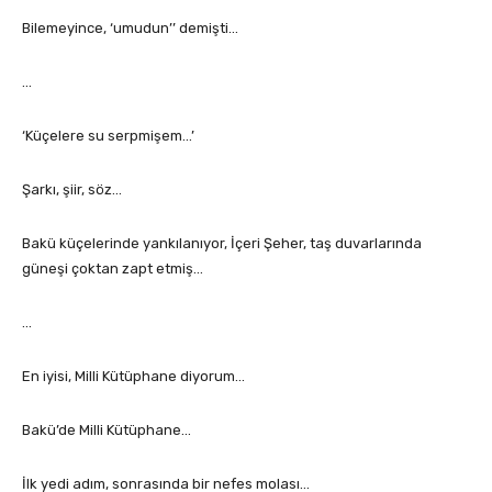
Bilemeyince, ‘umudun’’ demişti…
…
‘Küçelere su serpmişem…’
Şarkı, şiir, söz…
Bakü küçelerinde yankılanıyor, İçeri Şeher, taş duvarlarında
güneşi çoktan zapt etmiş…
…
En iyisi, Milli Kütüphane diyorum…
Bakü’de Milli Kütüphane…
İlk yedi adım, sonrasında bir nefes molası…