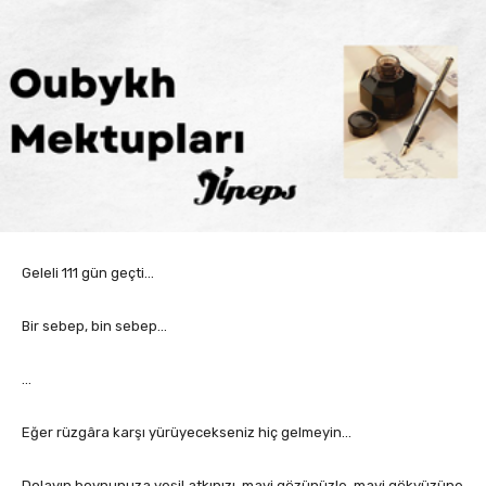
Geleli 111 gün geçti…
Bir sebep, bin sebep…
…
Eğer rüzgâra karşı yürüyecekseniz hiç gelmeyin…
Dolayın boynunuza yeşil atkınızı, mavi gözünüzle, mavi gökyüzüne