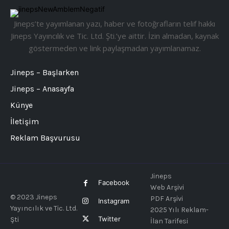
Jineps’te yayımlanan yazı, haber ve fotoğrafların telif hakkı
Jineps Yayıncılık ve Tic. Ltd. Şti.’ye aittir. İzin almadan, kaynak
göstermeden ve link paylaşmadan yayımlanamaz.
Jineps – Başlarken
Jineps – Anasayfa
Künye
İletişim
Reklam Başvurusu
Jineps
Facebook
Web Arşivi
© 2023 Jineps
PDF Arşivi
Instagram
Yayıncılık ve Tic. Ltd.
2025 Yılı Reklam-
Twitter
Şti
İlan Tarifesi