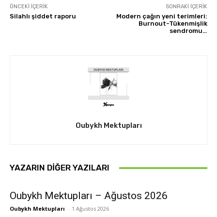
ÖNCEKI İÇERIK
SONRAKI İÇERIK
Silahlı şiddet raporu
Modern çağın yeni terimleri:
Burnout-Tükenmişlik
sendromu…
Oubykh Mektupları
YAZARIN DIĞER YAZILARI
Oubykh Mektupları – Ağustos 2026
Oubykh Mektupları
-
1 Ağustos 2026