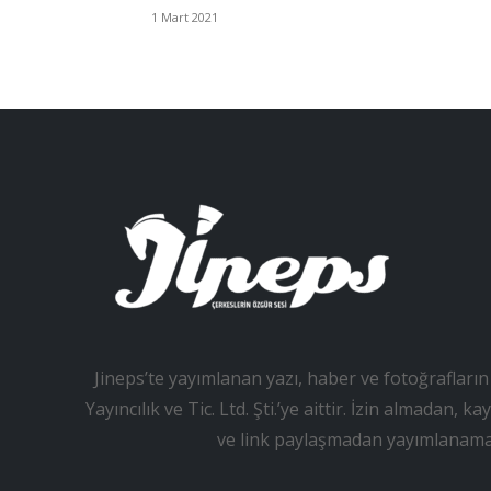
1 Mart 2021
Jineps’te yayımlanan yazı, haber ve fotoğrafların 
Yayıncılık ve Tic. Ltd. Şti.’ye aittir. İzin almadan
ve link paylaşmadan yayımlanama