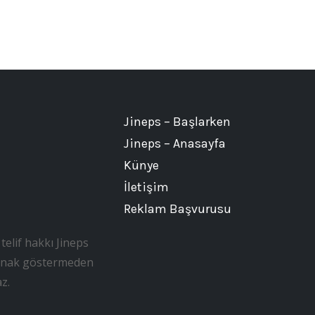
Jineps – Başlarken
Jineps – Anasayfa
Künye
İletişim
Reklam Başvurusu
telif hakkı Jineps
, kaynak göstermeden
z.