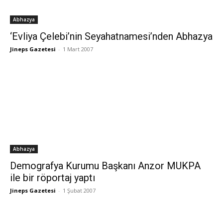
Abhazya
‘Evliya Çelebi’nin Seyahatnamesi’nden Abhazya
Jineps Gazetesi
-
1 Mart 2007
Abhazya
Demografya Kurumu Başkanı Anzor MUKPA
ile bir röportaj yaptı
Jineps Gazetesi
-
1 Şubat 2007