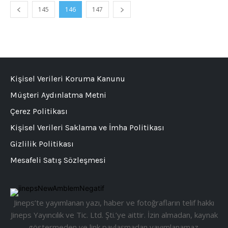
145
146
147
Kişisel Verileri Koruma Kanunu
Müşteri Aydınlatma Metni
Çerez Politikası
Kişisel Verileri Saklama ve İmha Politikası
Gizlilik Politikası
Mesafeli Satış Sözleşmesi
Jineps’te yayımlanan yazı, haber ve fotoğrafların telif hakkı
Jineps Yayıncılık ve Tic. Ltd. Şti.’ye aittir. İzin almadan, kaynak
göstermeden ve link paylaşmadan yayımlanamaz.