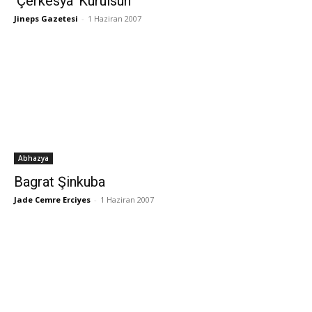
‘Çerkesya’ Kurulsun
Jineps Gazetesi
-
1 Haziran 2007
Abhazya
Bagrat Şinkuba
Jade Cemre Erciyes
-
1 Haziran 2007