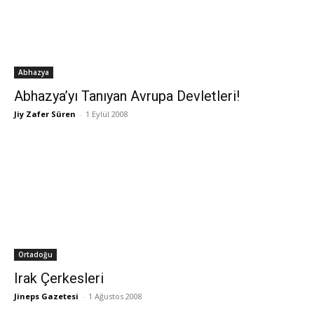
Abhazya
Abhazya’yı Tanıyan Avrupa Devletleri!
Jiy Zafer Süren
-
1 Eylül 2008
Ortadoğu
Irak Çerkesleri
Jineps Gazetesi
-
1 Ağustos 2008