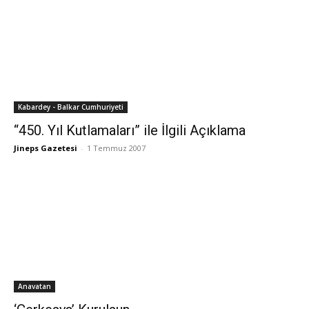
Kabardey - Balkar Cumhuriyeti
“450. Yıl Kutlamaları” ile İlgili Açıklama
Jineps Gazetesi
-
1 Temmuz 2007
Anavatan