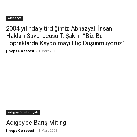
Abhazya
2004 yılında yitirdiğimiz Abhazyalı İnsan
Hakları Savunucusu T. Şakrıl: “Biz Bu
Topraklarda Kaybolmayı Hiç Düşünmüyoruz”
Jineps Gazetesi
-
1 Mart 2006
Adıgey Cumhuriyeti
Adıgey’de Barış Mitingi
Jineps Gazetesi
-
1 Mart 2006