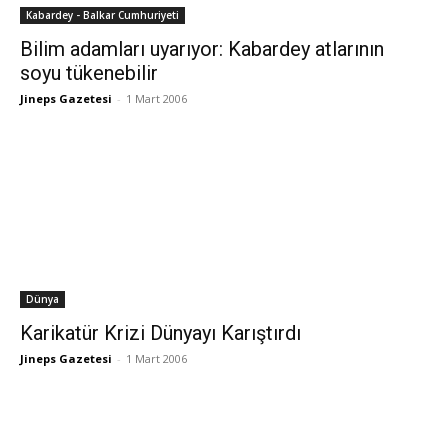
Kabardey - Balkar Cumhuriyeti
Bilim adamları uyarıyor: Kabardey atlarının
soyu tükenebilir
Jineps Gazetesi
-
1 Mart 2006
Dünya
Karikatür Krizi Dünyayı Karıştırdı
Jineps Gazetesi
-
1 Mart 2006