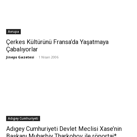
Avrupa
Çerkes Kültürünü Fransa’da Yaşatmaya
Çabalıyorlar
Jineps Gazetesi
-
1 Nisan 2006
Adıgey Cumhuriyeti
Adıgey Cumhuriyeti Devlet Meclisi Xase’nin
Başkanı Muharbiy Tharkohov ile röportaj*