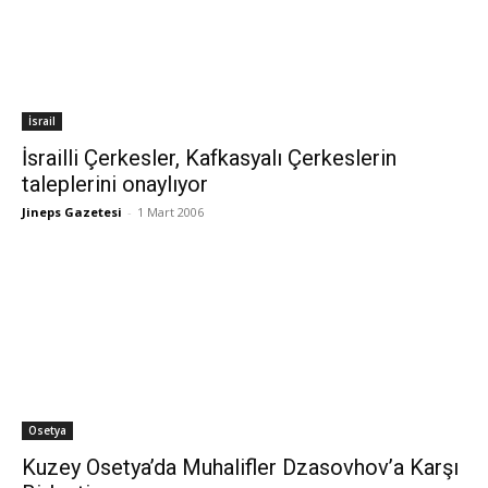
İsrail
İsrailli Çerkesler, Kafkasyalı Çerkeslerin
taleplerini onaylıyor
Jineps Gazetesi
-
1 Mart 2006
Osetya
Kuzey Osetya’da Muhalifler Dzasovhov’a Karşı