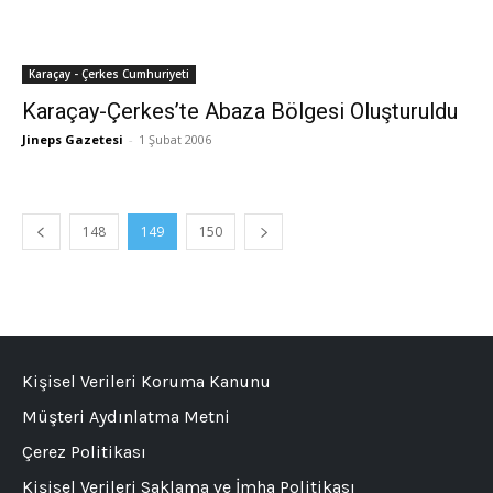
Karaçay - Çerkes Cumhuriyeti
Karaçay-Çerkes’te Abaza Bölgesi Oluşturuldu
Jineps Gazetesi
-
1 Şubat 2006
148
149
150
Kişisel Verileri Koruma Kanunu
Müşteri Aydınlatma Metni
Çerez Politikası
Kişisel Verileri Saklama ve İmha Politikası