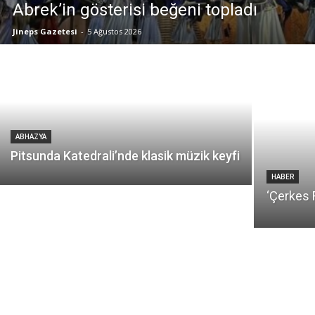
Abrek’in gösterisi beğeni topladı
Jineps Gazetesi
-
5 Ağustos 2026
ABHAZYA
Pitsunda Katedrali’nde klasik müzik keyfi
HABER
‘Çerkes F