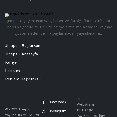
Jineps’te yayımlanan yazı, haber ve fotoğrafların telif hakkı
Jineps Yayıncılık ve Tic. Ltd. Şti.’ye aittir. İzin almadan, kaynak
göstermeden ve link paylaşmadan yayımlanamaz.
Jineps – Başlarken
Jineps – Anasayfa
Künye
İletişim
Reklam Başvurusu
Jineps
Facebook
Web Arşivi
© 2023 Jineps
PDF Arşivi
Instagram
Yayıncılık ve Tic. Ltd.
2025 Yılı Reklam-