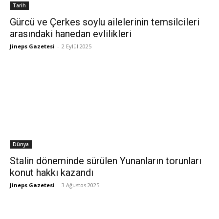
Tarih
Gürcü ve Çerkes soylu ailelerinin temsilcileri
arasındaki hanedan evlilikleri
Jineps Gazetesi
-
2 Eylül 2025
Dünya
Stalin döneminde sürülen Yunanların torunları
konut hakkı kazandı
Jineps Gazetesi
-
3 Ağustos 2025