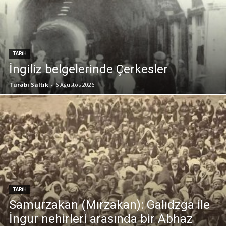
TARIH
İngiliz belgelerinde Çerkesler
Turabi Saltık
-
6 Ağustos 2026
TARIH
Samurzakan (Mırzakan): Galıdzga ile
İngur nehirleri arasında bir Abhaz