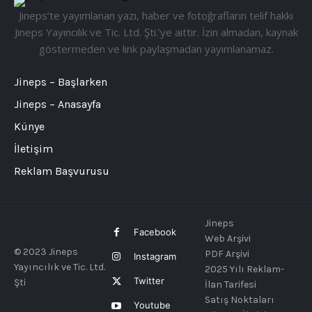
Jineps’te yayımlanan yazı, haber ve fotoğrafların telif hakkı
Jineps Yayıncılık ve Tic. Ltd. Şti.’ye aittir. İzin almadan, kaynak
göstermeden ve link paylaşmadan yayımlanamaz.
Jineps – Başlarken
Jineps – Anasayfa
Künye
İletişim
Reklam Başvurusu
Jineps
Facebook
Web Arşivi
© 2023 Jineps
PDF Arşivi
Instagram
Yayıncılık ve Tic. Ltd.
2025 Yılı Reklam-
Twitter
Şti
İlan Tarifesi
Satış Noktaları
Youtube