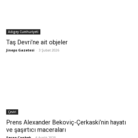
Adıgey Cumhuriyeti
Taş Devri’ne ait objeler
Jineps Gazetesi
-
3 Şubat 2026
Çeviri
Prens Alexander Bekoviç-Çerkaski’nin hayatı
ve şaşırtıcı maceraları
Serap Canbek
-
6 Aralık 2025