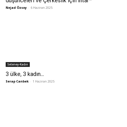
düşünceleri ve Çerkeslik için ihtar*
Nejad Özsoy
-
6 Haziran 2025
Seteney-Kadın
3 ülke, 3 kadın…
Serap Canbek
-
1 Haziran 2025