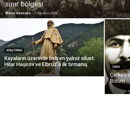
sınır bölgesi
Metin Kodzoko
-
5 Ağustos 2026
ARAŞTIRMA
Kayaların üzerinde beliren yalnız siluet:
Hilar Haşirov ve Elbruz’a ilk tırmanış
TARIH
Çerkes u
Bölüm