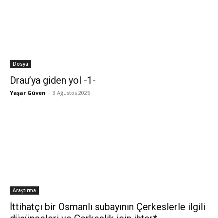
Dosya
Drau’ya giden yol -1-
Yaşar Güven
-
3 Ağustos 2025
Araştırma
İttihatçı bir Osmanlı subayının Çerkeslerle ilgili