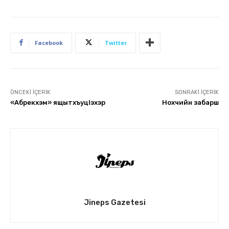
Facebook
Twitter
ÖNCEKI İÇERIK
SONRAKI İÇERIK
«Абрекхэм» ящытхъуцIэхэр
Нохчийн забарш
Jineps Gazetesi