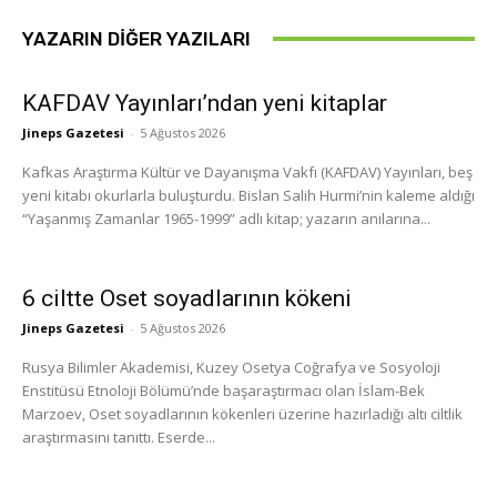
YAZARIN DIĞER YAZILARI
KAFDAV Yayınları’ndan yeni kitaplar
Jineps Gazetesi
-
5 Ağustos 2026
Kafkas Araştırma Kültür ve Dayanışma Vakfı (KAFDAV) Yayınları, beş
yeni kitabı okurlarla buluşturdu. Bislan Salih Hurmi’nin kaleme aldığı
“Yaşanmış Zamanlar 1965-1999” adlı kitap; yazarın anılarına...
6 ciltte Oset soyadlarının kökeni
Jineps Gazetesi
-
5 Ağustos 2026
Rusya Bilimler Akademisi, Kuzey Osetya Coğrafya ve Sosyoloji
Enstitüsü Etnoloji Bölümü’nde başaraştırmacı olan İslam-Bek
Marzoev, Oset soyadlarının kökenleri üzerine hazırladığı altı ciltlik
araştırmasını tanıttı. Eserde...