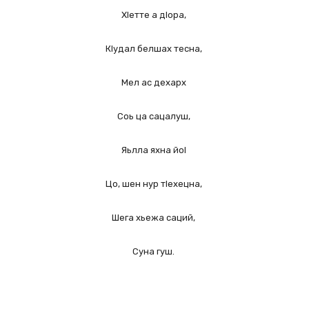
ХIетте а дIора,
КIудал белшах тесна,
Мел ас дехарх
Соь ца сацалуш,
Яьлла яхна йоI
Цо, шен нур тIехецна,
Шега хьежа саций,
Суна гуш.