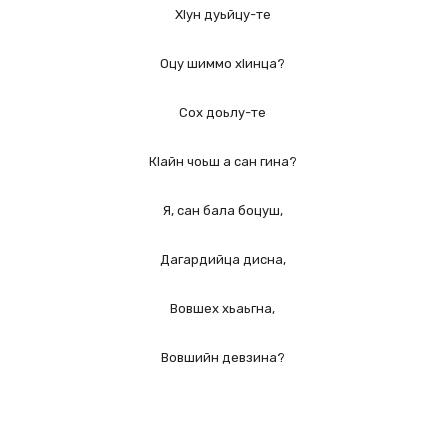
ХIун дуьйцу-те
Оцу шиммо хIинца?
Сох доьлу-те
КIайн чоьш а сан гина?
Я, сан бала боцуш,
Дагардийца дисна,
Вовшех хьаьгна,
Вовшийн девзина?