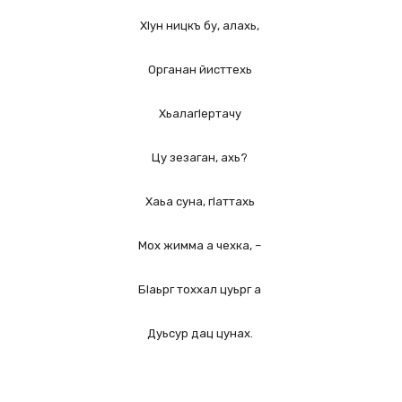
ХIун ницкъ бу, алахь,
Органан йисттехь
ХьалагIертачу
Цу зезаган, ахь?
Хаьа суна, гIаттахь
Мох жимма а чехка, –
БIаьрг тоххал цуьрг а
Дуьсур дац цунах.