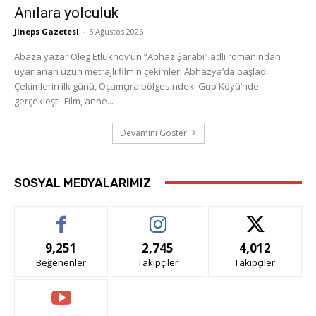
Anılara yolculuk
Jineps Gazetesi
-
5 Ağustos 2026
Abaza yazar Oleg Etlukhov’un “Abhaz Şarabı” adlı romanından
uyarlanan uzun metrajlı filmin çekimleri Abhazya’da başladı.
Çekimlerin ilk günü, Oçamçıra bölgesindeki Gup Köyü’nde
gerçekleşti. Film, anne...
Devamını Göster
SOSYAL MEDYALARIMIZ
9,251
2,745
4,012
Beğenenler
Takipçiler
Takipçiler