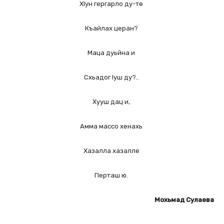
ХIун гергарло ду-те
Къайлах церан?
Маца дуьйна и
Схьадог Iуш ду?..
Хууш дац и,
Амма массо хенахь
Хазалла хазалле
ГIерташ ю.
Мохьмад Сулаева