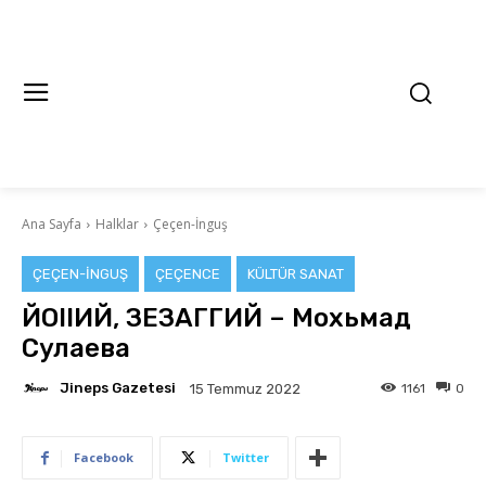
Ana Sayfa
Halklar
Çeçen-İnguş
ÇEÇEN-İNGUŞ
ÇEÇENCE
KÜLTÜR SANAT
ЙОIIИЙ, ЗЕЗАГГИЙ – Мохьмад
Сулаева
Jineps Gazetesi
1161
0
15 Temmuz 2022
Facebook
Twitter