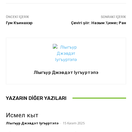
ÖNCEKI İÇERIK
SONRAKI İÇERIK
Гум Къинахэр
Çeviri şiir: Назым Ҳиқмеҭ Ран
ЛIыгъур Джэвдэт Iугъуртэпэ
YAZARIN DIĞER YAZILARI
Исмел кыт
ЛIыгъур Джэвдэт Iугъуртэпэ
-
15 Kasım 2025