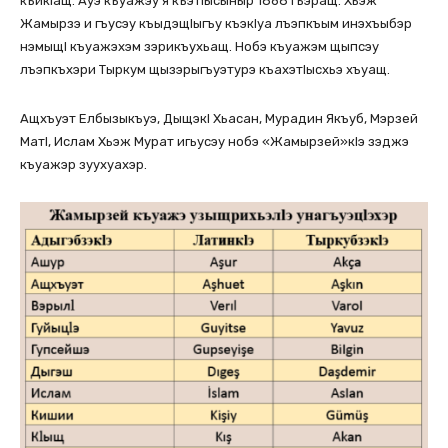
къикlащ. Ауэ къуажэу я къэтlысыныр 1868 гъэращ. Хьэж
Жамырзэ и гъусэу къыдэщlыгъу къэкlуа лъэпкъым инэхъыбэр
нэмыщl къуажэхэм зэрикъухьащ. Нобэ къуажэм щыпсэу
лъэпкъхэри Тыркум щызэрыгъуэтурэ къахэтlысхьэ хъуащ.
Ащхъуэт Елбызыкъуэ, Дыщэкl Хьасан, Мурадин Якъуб, Мэрзей
Матl, Ислам Хьэж Мурат игьусэу нобэ «Жамырзей»кlэ зэджэ
къуажэр зуухуахэр.