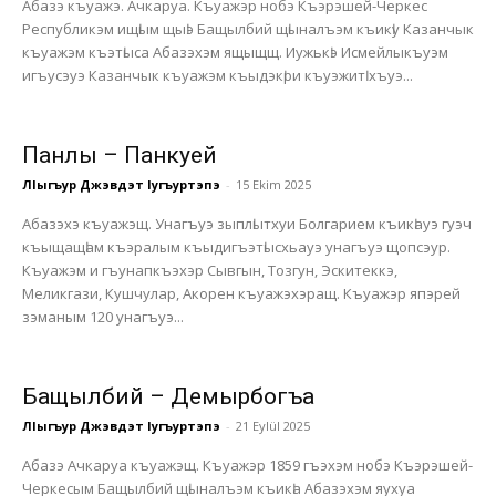
Абазэ къуажэ. Ачкаруа. Къуажэр нобэ Къэрэшей-Черкес
Республикэм ищӏым щыӏэ Бащылбий щӏыналъэм къикӏу Казанчык
къуажэм къэтӏыса Абазэхэм ящыщщ. Иужькӏэ Исмейлыкъуэм
игъусэуэ Казанчык къуажэм къыдэкӏри къуэжитӏ хъуэ...
Панлы – Панкуей
ЛIыгъур Джэвдэт Iугъуртэпэ
-
15 Ekim 2025
Абазэхэ къуажэщ. Унагъуэ зыплӏытхуи Болгарием къикӏауэ гуэч
къыщащӏам къэралым къыдигъэтӏысхьауэ унагъуэ щопсэур.
Къуажэм и гъунапкъэхэр Сывгын, Тозгун, Эскитеккэ,
Меликгази, Кушчулар, Акорен къуажэхэращ. Къуажэр япэрей
зэманым 120 унагъуэ...
Бащылбий – Демырбогъа
ЛIыгъур Джэвдэт Iугъуртэпэ
-
21 Eylül 2025
Абазэ Ачкаруа къуажэщ. Къуажэр 1859 гъэхэм нобэ Къэрэшей-
Черкесым Бащылбий щӏыналъэм къикӏа Абазэхэм яухуа