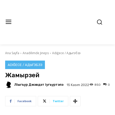
Ana Sayfa
Anadilimde Jineps
Adığece / Адыгэбзэ
ADIĞECE / АДЫГЭБЗЭ
Жамырзей
ЛIыгъур Джэвдэт Iугъуртэпэ
850
0
15 Kasım 2022
Facebook
Twitter