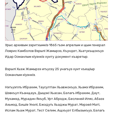
Урыс архивым зэритхымкlэ 1865 гъэм апрелым и щым генерал
Ловрис Камболов Вэрылl Жамырзэ, Къундет, Хьатукъщокъуэ
Идар Османлым кlуэнкlэ хуиту документ къаретыр.
Вэрылl Хьэж Жамырзэ игъусэу 25 унагъуэ хуит къещlыр
Османлым кlуэнкlэ.
Нэгъуэплъ Ибрахим, Таусултlан Хьавжокъуэ, Хьамэ Ибрахим,
Шэвкъул Къанщауэ, Дыщэкl Хьасан, Бэлагъ Ибрахим, Даут,
Мухамэд, Мурадин Якъуб, Урт Абрэдж, Беслэней Иляс, Абазэ
Ахьмэд, Бишlе Унэлl, Бжэдугъ Хьаджы Мурат, Мэрзей Матl,
Ислам Хьаж Мурат, Тест Селим, Ащхъуэт Елбызыкъуэ, Бэлагъ