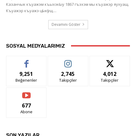
Казанчык къуажэм къыхэкӏыу 1867 гъэхэм мы къуажэр яухуащ.
Къуажэр къуажэ цӏыкӏущ....
Devamını Göster
SOSYAL MEDYALARIMIZ
9,251
2,745
4,012
Beğenenler
Takipçiler
Takipçiler
677
Abone
SON YAZILAR