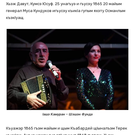
Хьэж Давут, Кумсэ Юсуф. 25 унагъуэ и гъусэу 1865 20 майым
генерал Муса Кундуков игъусэу къикlа гупым яхэту Османлым
къэкlуащ.
lашэ Камуран – Шэшэн Фунда
Къуажэр 1865 гъэм майым и щым Къабардей щlыналъэм Терек