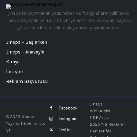
Jineps’te yayımlanan yazı, haber ve fotoğrafların telif hakkı
Jineps Yayıncılık ve Tic. Ltd. Şti.’ye aittir. İzin almadan, kaynak
göstermeden ve link paylaşmadan yayımlanamaz.
Jineps – Başlarken
Jineps – Anasayfa
Künye
İletişim
Reklam Başvurusu
Jineps
Facebook
Web Arşivi
© 2023 Jineps
PDF Arşivi
Instagram
Yayıncılık ve Tic. Ltd.
2025 Yılı Reklam-
Twitter
Şti
İlan Tarifesi