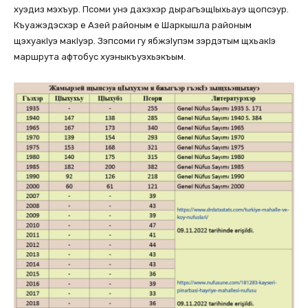
хуэдиз мэхъур. Псоми унэ дахэхэр дырагъэщlыхьауэ щопсэур.
Къуажэдэсхэр е Азей районым е Шаркышла районым
щэхуакlуэ макlуэр. Зэпсоми гу ябжэlупэм зэрдэтым щхьакlэ
маршрута афтобус хуэныкъуэхьэкъым.