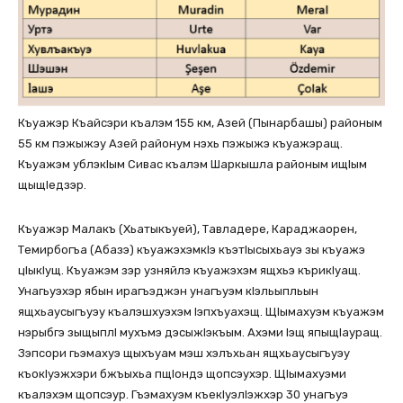
Къуажэр Къайсэри къалэм 155 км, Азей (Пынарбашы) районым
55 км пэжыжэу Азей районум нэхь пэжыжэ къуажэращ.
Къуажэм ублэкlым Сивас къалэм Шаркышла районым ищlым
щыщlедзэр.
Къуажэр Малакъ (Хьатыкъуей), Тавладере, Караджаорен,
Темирбогъа (Абазэ) къуажэхэмкlэ къэтlысыхьауэ зы къуажэ
цlыкlущ. Къуажэм зэр узняйлэ къуажэхэм ящхьэ кърикlуащ.
Унагьуэхэр ябын ирагъэджэн унагъуэм кlэльыпльын
ящхьаусыгъуэу къалэшхуэхэм lэпхъуахэщ. Щlымахуэм къуажэм
нэрыбгэ зыщыплl мухъмэ дэсыжlэкъым. Ахэми lэщ япыщlауращ.
Зэпсори гьэмахуэ щыхъуам мэш хэлъхьан ящхьаусыгъуэу
къокlуэжхэри бжъыхьа пщlондэ щопсэухэр. Щlымахуэми
къалэхэм щопсэур. Гъэмахуэм къекlуэлlэжхэр 30 унагъуэ