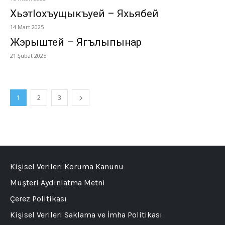
Хьэтlохъущыкъуей – Яхьябей
14 Mart 2025
Жэрыштей – Ягълыпынар
21 Şubat 2025
1
2
3
Kişisel Verileri Koruma Kanunu
Müşteri Aydınlatma Metni
Çerez Politikası
Kişisel Verileri Saklama ve İmha Politikası