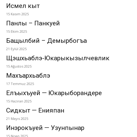
Исмел кыт
15 Kasım 2025
Панлы – Панкуей
15 Ekim 2025
Бащылбий – Демырбогъа
21 Eylül 2025
Щӏэшхьаблэ-Юкарыкызылчевлик
15 Ağustos 2025
Махъархьаблэ
17 Temmuz 2025
Елъыхъуей — Юкарыборандере
15 Haziran 2025
Сидкыт — Енияпан
21 Mayıs 2025
Инэрокъуей — Узунпынар
15 Nisan 2025