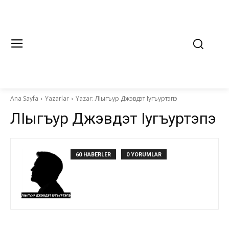
Ana Sayfa
Yazarlar
Yazar: ЛIыгъур Джэвдэт Iугъуртэпэ
ЛIыгъур Джэвдэт Iугъуртэпэ
60 HABERLER
0 YORUMLAR