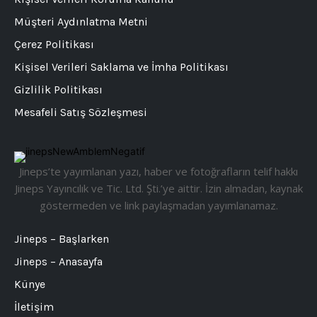
Müşteri Aydınlatma Metni
Çerez Politikası
Kişisel Verileri Saklama ve İmha Politikası
Gizlilik Politikası
Mesafeli Satış Sözleşmesi
Jineps’te yayımlanan yazı, haber ve fotoğrafların telif hakkı
Jineps Yayıncılık ve Tic. Ltd. Şti.’ye aittir. İzin almadan, kaynak
göstermeden ve link paylaşmadan yayımlanamaz.
Jineps – Başlarken
Jineps – Anasayfa
Künye
İletişim