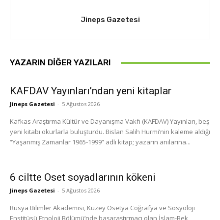
Jineps Gazetesi
YAZARIN DIĞER YAZILARI
KAFDAV Yayınları’ndan yeni kitaplar
Jineps Gazetesi
-
5 Ağustos 2026
Kafkas Araştırma Kültür ve Dayanışma Vakfı (KAFDAV) Yayınları, beş
yeni kitabı okurlarla buluşturdu. Bislan Salih Hurmi’nin kaleme aldığı
“Yaşanmış Zamanlar 1965-1999” adlı kitap; yazarın anılarına...
6 ciltte Oset soyadlarının kökeni
Jineps Gazetesi
-
5 Ağustos 2026
Rusya Bilimler Akademisi, Kuzey Osetya Coğrafya ve Sosyoloji
Enstitüsü Etnoloji Bölümü’nde başaraştırmacı olan İslam-Bek