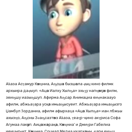
Аҟаза Асҭамур Кәыҵниа, Аҧсшәа бызшәала ҿыц кино филмк
архыира даҿыуп. «Ацәа Иалху Хылҧа» зхьӡу напҵәыҕәы филм,
зеиҧшу иазыҧшуп. Афирма Аҧсар Анимациа еиҿнакаауо
афилм, абжьаҭара усқәа имҩаҧысуеит. Абжьаҭара имҩаҧызго
Џамбул Ӡорданиа, афилм афырхаҵа «Ацәа Хылҧа» иан лбжьы
ахызҵо, Аҧсны Зҽаҧсазтәыз Аҟаза, ҭеаҭр-қино акҭриса Софа
Агумаа лакәуп. Аицәажәарақәа, Кәыҵниа’ и Дмиҭри Габелиа
иеицырҩит. Кәыҵниа, Социал Медиа ихархәаны, «ари еиҧш