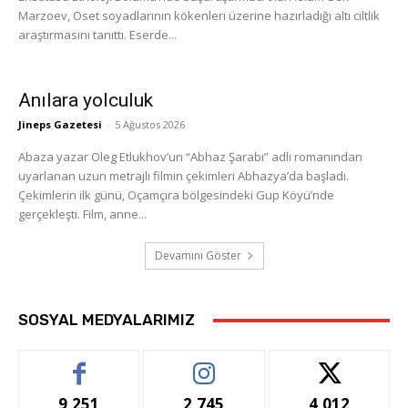
Marzoev, Oset soyadlarının kökenleri üzerine hazırladığı altı ciltlik
araştırmasını tanıttı. Eserde...
Anılara yolculuk
Jineps Gazetesi
-
5 Ağustos 2026
Abaza yazar Oleg Etlukhov’un “Abhaz Şarabı” adlı romanından
uyarlanan uzun metrajlı filmin çekimleri Abhazya’da başladı.
Çekimlerin ilk günü, Oçamçıra bölgesindeki Gup Köyü’nde
gerçekleşti. Film, anne...
Devamını Göster
SOSYAL MEDYALARIMIZ
9,251
2,745
4,012