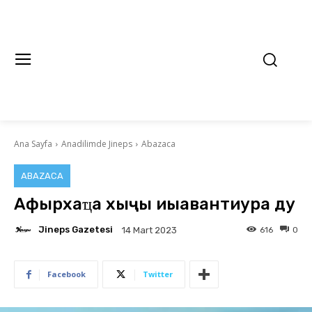
Ana Sayfa
Anadilimde Jineps
Abazaca
ABAZACA
Афырхаҵа хәыҷы иыавантиура ду
Jineps Gazetesi
616
0
14 Mart 2023
Facebook
Twitter