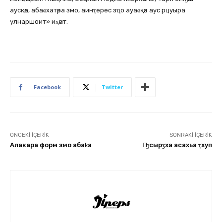
аусқәа, абаҩхатәра змо, аинҭерес зҵо ауаҩқәа аус рцуыра
улнаршоит» иҳәит.
Facebook
Twitter
ÖNCEKI İÇERIK
SONRAKI İÇERIK
Алакара форм змо абаҟа
Ҧсырӡха асахьа ҭхуп