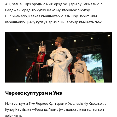
Ащ, зэльашlэрэ орэдыlо ыкlи орэд ус цlэрыlоу Таймэзыкъо
Гюлджан, орэдыlо купэу Дежъыу, къэшъокlо купэу
Ошъхьамафэ, Кавказ къашъохэр къэзышlэу Нэрыт ыкlи
къэошъокlо цlыкlу купэу Нэрыс лщнцертхэр къыщатыгъэх.
Черкес културэм и Унэ
Мэкъуогъум и 11-м Черкес Културэм и Укlэлэцlыкlу Къэшъокlо
Купэу Къутlыжъ «Фэсапщ Гъэмаф» зышъхьа къэгъэлъэгъон
зэlуихыгъ.