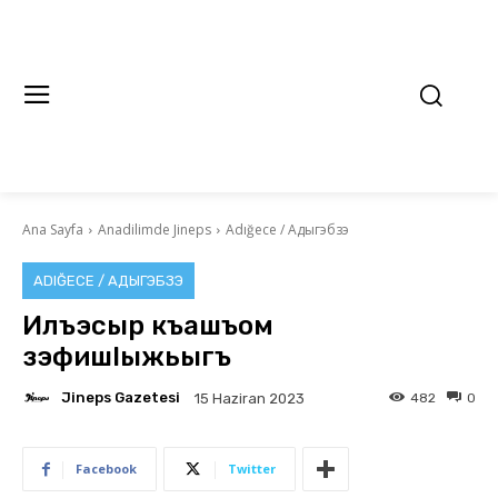
Ana Sayfa
Anadilimde Jineps
Adığece / Адыгэбзэ
ADIĞECE / АДЫГЭБЗЭ
Илъэсыр къашъом
зэфишlыжьыгъ
Jineps Gazetesi
482
0
15 Haziran 2023
Facebook
Twitter