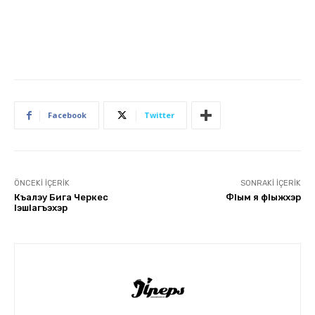
Facebook
Twitter
ÖNCEKI İÇERIK
SONRAKI İÇERIK
Къалэу Бига Черкес
ФIым я фIыжхэр
lэшlагъэхэр