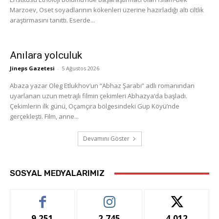
Marzoev, Oset soyadlarının kökenleri üzerine hazırladığı altı ciltlik
araştırmasını tanıttı. Eserde...
Anılara yolculuk
Jineps Gazetesi
-
5 Ağustos 2026
Abaza yazar Oleg Etlukhov’un “Abhaz Şarabı” adlı romanından
uyarlanan uzun metrajlı filmin çekimleri Abhazya’da başladı.
Çekimlerin ilk günü, Oçamçıra bölgesindeki Gup Köyü’nde
gerçekleşti. Film, anne...
Devamını Göster
SOSYAL MEDYALARIMIZ
9,251
2,745
4,012