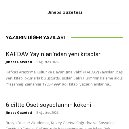
Jineps Gazetesi
YAZARIN DIĞER YAZILARI
KAFDAV Yayınları’ndan yeni kitaplar
Jineps Gazetesi
-
5 Ağustos 2026
Kafkas Araştırma Kültür ve Dayanışma Vakfı (KAFDAV) Yayınları, beş
yeni kitabı okurlarla buluşturdu. Bislan Salih Hurmi’nin kaleme aldığı
“Yaşanmış Zamanlar 1965-1999” adlı kitap; yazarın anılarına...
6 ciltte Oset soyadlarının kökeni
Jineps Gazetesi
-
5 Ağustos 2026
Rusya Bilimler Akademisi, Kuzey Osetya Coğrafya ve Sosyoloji
Enstitüsü Etnoloji Bölümü’nde başaraştırmacı olan İslam-Bek