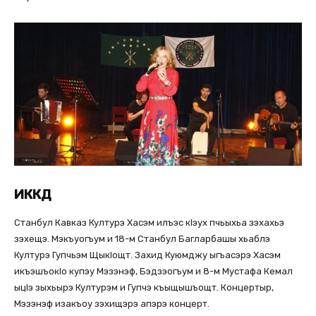
ИККД
Станбул Кавказ Културэ Хасэм илъэс кlэух пчьыхьа зэхахьэ
зэхещэ. Мэкъуогъум и 18-м Станбул Багларбашы хьаблэ
Културэ Гупчьэм Щыкlощт. Захид Куюмджу ыгъасэрэ Хасэм
икъэшъокlо купэу Мэзэнэф, Бэдзэогъум и 8-м Мустафа Кемал
ыцlэ зыхьырэ Културэм и Гупчэ къыщышъощт. Концертыр,
Мэзэнэф изакъоу зэхищэрэ апэрэ концерт.