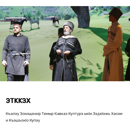
ЭТKKЗХ
Къалэу Эскищехир Темыр Кавказ Културэ ыкlи Зэдеlэжь Хасэм
и Къэшъокlо Купэу