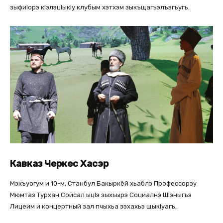
зыфиlорэ кlэлэцlыкlу клубым хэтхэм зыкъщагъэлъэгъугъ.
Кавказ Черкес Хасэр
Мэкъуогум и 10-м, Станбул Бакыркёй хьаблэ Профессорэу
Мюмтаз Турхан Сойсал ыцlэ зыхьырэ Социалнэ Шlэныгъэ
Лицеим и концертный зал пчыхьа зэхахьэ щыкlуагъ.