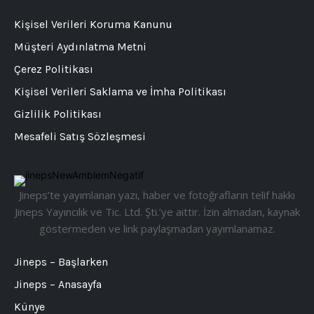
Kişisel Verileri Koruma Kanunu
Müşteri Aydınlatma Metni
Çerez Politikası
Kişisel Verileri Saklama ve İmha Politikası
Gizlilik Politikası
Mesafeli Satış Sözleşmesi
Jineps’te yayımlanan yazı, haber ve fotoğrafların telif hakkı
Jineps Yayıncılık ve Tic. Ltd. Şti.’ye aittir. İzin almadan, kaynak
göstermeden ve link paylaşmadan yayımlanamaz.
Jineps – Başlarken
Jineps – Anasayfa
Künye