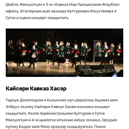
Шыблэ, Мэкъуогъум и 3-м «Кавказ Изы Пыпшысэхэм Япэублэ»
ыфиlоу, Ататюркым ыцlэ зыхьырэ Културэмрэ Искуствэмрэ я
Гупчэ и сценэ концерт къыщитыгъ.
Кайсери Кавказ Хасэр
Тыркуе Диаспоэрэм и Къэшъокlо куп цlэрыlохэу Ащэмэз ыкlи
Элбруз, къалэу Кайсэри Кавказ Хасэм изэхахьэ концерт
къыщатыгъ. Къэлэ Администрацием Културэм и Гупчэ
Мэкъуогъум и 4-м щыкlогъэ илъэсым икlэух зэхахьэ, Орэдыlо
купхэу Бэдын ыкlи Мазэ орэдхэр къыщаlуагъэх, Псынэ