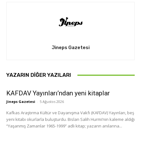
Jineps Gazetesi
YAZARIN DIĞER YAZILARI
KAFDAV Yayınları’ndan yeni kitaplar
Jineps Gazetesi
-
5 Ağustos 2026
Kafkas Araştırma Kültür ve Dayanışma Vakfı (KAFDAV) Yayınları, beş
yeni kitabı okurlarla buluşturdu. Bislan Salih Hurmi’nin kaleme aldığı
“Yaşanmış Zamanlar 1965-1999” adlı kitap; yazarın anılarına...