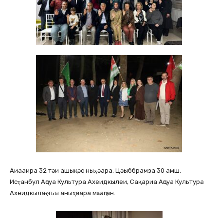
Аиааира 32 тәи ашықәс ныҳәара, Цәыббрамза 30 амш,
Исҭанбул Аԥсуа Культура Ахеидкылеи, Сақариа Аԥсуа Культура
Ахеидкылаҿгьы аныҳәара мҩаԥган.