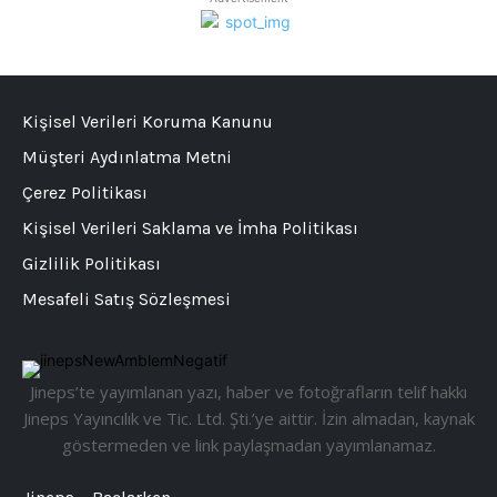
Kişisel Verileri Koruma Kanunu
Müşteri Aydınlatma Metni
Çerez Politikası
Kişisel Verileri Saklama ve İmha Politikası
Gizlilik Politikası
Mesafeli Satış Sözleşmesi
Jineps’te yayımlanan yazı, haber ve fotoğrafların telif hakkı
Jineps Yayıncılık ve Tic. Ltd. Şti.’ye aittir. İzin almadan, kaynak
göstermeden ve link paylaşmadan yayımlanamaz.