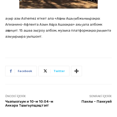
аҭыр азы Ashemez еткет ала «Аԥсны Ашьҭыбжьныҩрақәа:
Апианино-Афлеита Азын Аԥсуа Ашәақәа» ахьӡала албомк
аԥыиҵит. 15 ашәа зыӷроу албом, музыка платформақәа рыҿынтә
азыӡырҩыра уылшоит.
Facebook
Twitter
ÖNCEKI İÇERIK
SONRAKI İÇERIK
Чьэпыогьум и 10-м 10:04-м
Панлы – Панкуей
Анкара Тшыгьупщэщтэп!