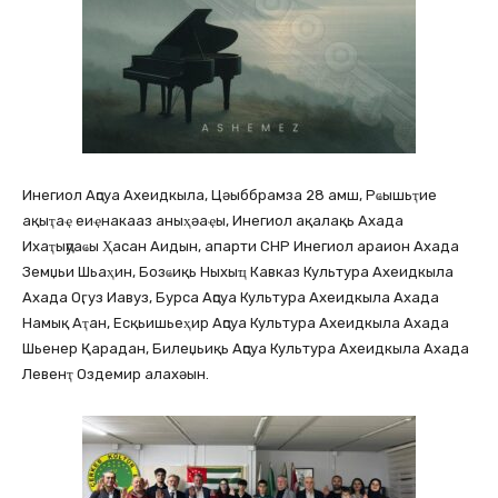
Инегиол Аԥсуа Ахеидкыла, Цәыббрамза 28 амш, Рҩышьҭие
ақыҭаҿ еиҿнакааз аныҳәаҿы, Инегиол ақалақь Ахада
Ихаҭыԥуаҩы Ҳасан Аидын, апарти CHP Инегиол араион Ахада
Земџьи Шьаҳин, Бозҩиқь Ныхыҵ Кавказ Культура Ахеидкыла
Ахада Оӷуз Иавуз, Бурса Аԥсуа Культура Ахеидкыла Ахада
Намық Аҭан, Есқьишьеҳир Аԥсуа Культура Ахеидкыла Ахада
Шьенер Қарадан, Билеџьиқь Аԥсуа Культура Ахеидкыла Ахада
Левенҭ Оздемир алахәын.