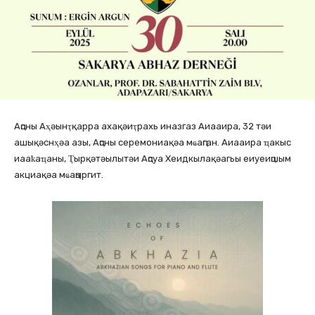
Аԥсны Аҳәынҭқарра ахақәиҭрахь иназгаз Аиааира, 32 тәи
ашықәснҳәа азы, Аԥсны серемониақәа мҩаԥган. Аиааира ҵакыс
иааҟаҵаны, Ҭырқәтәылытәи Аԥсуа Хеидкылақәагьы еиуеиԥшым
акциақәа мҩаԥыргит.