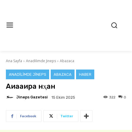
Ana Sayfa
Anadilimde Jineps
Abazaca
ANADILIMDE JINEPS
ABAZACA
HABER
Аиааира нҳәан
Jineps Gazetesi
322
0
15 Ekim 2025
Facebook
Twitter