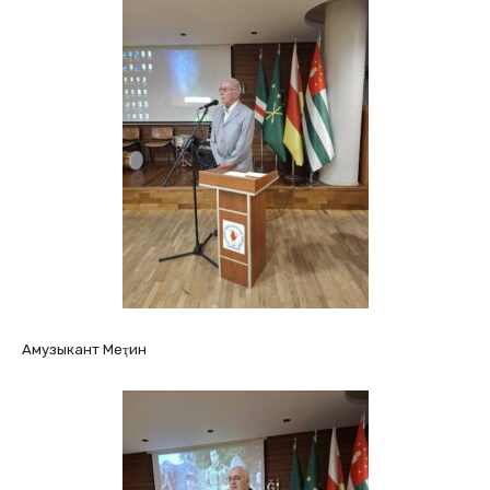
Амузыкант Меҭин