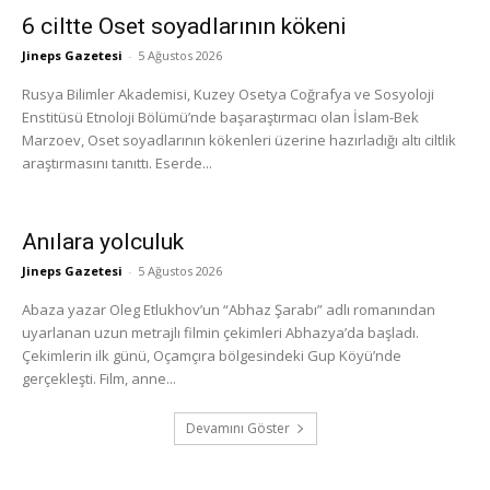
6 ciltte Oset soyadlarının kökeni
Jineps Gazetesi
-
5 Ağustos 2026
Rusya Bilimler Akademisi, Kuzey Osetya Coğrafya ve Sosyoloji
Enstitüsü Etnoloji Bölümü’nde başaraştırmacı olan İslam-Bek
Marzoev, Oset soyadlarının kökenleri üzerine hazırladığı altı ciltlik
araştırmasını tanıttı. Eserde...
Anılara yolculuk
Jineps Gazetesi
-
5 Ağustos 2026
Abaza yazar Oleg Etlukhov’un “Abhaz Şarabı” adlı romanından
uyarlanan uzun metrajlı filmin çekimleri Abhazya’da başladı.
Çekimlerin ilk günü, Oçamçıra bölgesindeki Gup Köyü’nde
gerçekleşti. Film, anne...
Devamını Göster