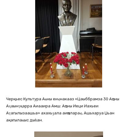
Черқьес Культура Аҩны еиҿнакааз «Цәыббрамза 30 Аԥсны
Аҳәынҭқарра Аиааира Амш: Аԥсны Иеци Иахьеи
Аҭагылызаашьа» ахахьӡала аиԥылараҿ, Ашьхаруа Џьан
ақәгылаҩыс дыҟан.