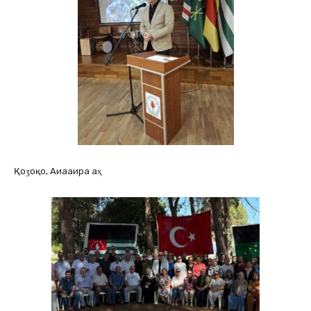
Қоӡоқо, Аиааира аҳ