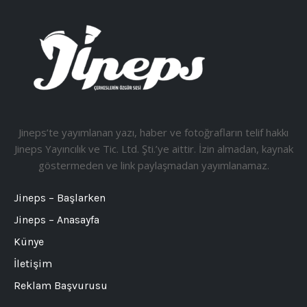
Jineps’te yayımlanan yazı, haber ve fotoğrafların telif hakkı
Jineps Yayıncılık ve Tic. Ltd. Şti.’ye aittir. İzin almadan, kaynak
göstermeden ve link paylaşmadan yayımlanamaz.
Jineps – Başlarken
Jineps – Anasayfa
Künye
İletişim
Reklam Başvurusu