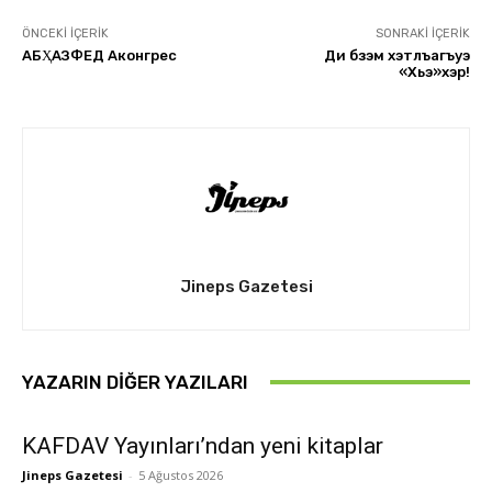
ÖNCEKI İÇERIK
SONRAKI İÇERIK
АБҲАЗФЕД Аконгрес
Ди бзэм хэтлъагъуэ
«Хьэ»хэр!
Jineps Gazetesi
YAZARIN DIĞER YAZILARI
KAFDAV Yayınları’ndan yeni kitaplar
Jineps Gazetesi
-
5 Ağustos 2026