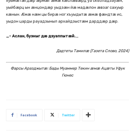
хуымæтæгдæр æрмæг æмæ хæслæвæрд уа скъоладзауæн,
уыйбæрц ын æнцондæр уыдзæн йæ мадæлон æвзаг сахуыр
кæнын. Æмæ нæм цы бирæ ног хъуыдытæ æмæ фæндтæ ис,
уыдон царды рауадзыныл архайдзыстæм дарддæр дæр.
_- Аслан, бузныг дæ дзуаппытæй.
_
Дадтеты Тамилæ (Газета Слово, 2024)
Фарсы Аразджытæ: Бады Муаммер Текин æмæ Ацæты Уфук
Гюнес
Facebook
Twitter