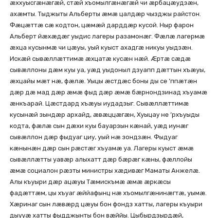
æххуысгæнæгæй, стæй хъомылгæнæгæй чи æрбацæудзæн,
ахæмты. Тыджыты Альберты æмæ цалдæр чызджы райстон.
Фæцæттæ сæ кодтон, цæмæй дарддæр кусой. Ныр фарон
Альберт йæхæдæг уыдис лагеры разамонæг. Фæлæ лагермæ
æхца кусынмæ чи цæуы, уый куыст ахадгæ никуы уыдзæн.
Искæй сывæллæттимæ æхцатæ кусæн нæй. Æртæ сæдæ
сывæллоны дæм куы уа, уæд уыдоныл дзуапп дæттын хъæуы,
æхцайы мæт нæ, фæлæ. Уыцы æстдæс боны ды се ’ппæтæн
дæр дæ мад дæр æмæ фыд дæр æмæ бæрнондзинад хъуамæ
æнкъарай. Цæстдард хъæуы иудадзыг. Сывæллæттимæ
кусынæй зындæр архайд, æвæццæгæн, Хуыцау не ’рхъуыды
кодта, фæлæ сын дæхи куы бауарзын кæнай, уæд иунæг
сывæллон дæр фыдуаг циу, уый нæ зондзæн. Фыдуаг
кæнынæн дæр сын рæстæг хъуамæ уа. Лагеры куыст æмæ
сывæллæтты уавæр алыхатт дæр бæрæг кæны, фæллойы
æмæ социалон рæзты министры хæдивæг Маматы Анжелæ.
Алы къуыри дæр ацæуы Тæмискъмæ æмæ æркæсы
фадæттæм, цы хъуаг æййафынц нæ хъомылгæнинæгтæ, уымæ.
Хæринаг сын лæвæрд цæуы бон фондз хатты, лагеры къуыри
дыууæ хатты фыдджынты бон вæййы. Цыбырдзырдæй,