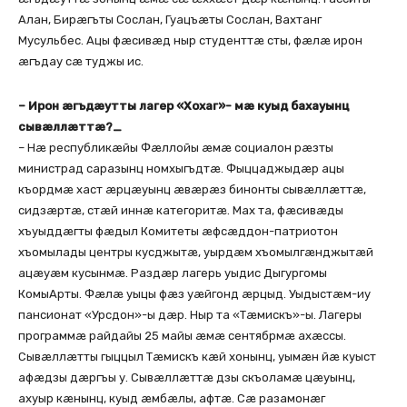
Алан, Бирæгъты Сослан, Гуацъæты Сослан, Вахтанг
Мусульбес. Ацы фæсивæд ныр студенттæ сты, фæлæ ирон
æгъдау сæ туджы ис.
– Ирон æгъдæутты лагер «Хохаг»- мæ куыд бахауынц
сывæллæттæ?_
– Нæ республикæйы Фæллойы æмæ социалон рæзты
министрад саразынц номхыгъдтæ. Фыццаджыдæр ацы
къордмæ хаст æрцæуынц æвæрæз бинонты сывæллæттæ,
сидзæртæ, стæй иннæ категоритæ. Мах та, фæсивæды
хъуыддæгты фæдыл Комитеты æфсæддон-патриотон
хъомылады центры кусджытæ, уырдæм хъомылгæнджытæй
ацæуæм кусынмæ. Раздæр лагерь уыдис Дыгургомы
КомыАрты. Фæлæ уыцы фæз уæйгонд æрцыд. Уыдыстæм-иу
пансионат «Урсдон»-ы дæр. Ныр та «Тæмискъ»-ы. Лагеры
программæ райдайы 25 майы æмæ сентябрмæ ахæссы.
Сывæллæтты гыццыл Тæмискъ кæй хонынц, уымæн йæ куыст
афæдзы дæргъы у. Сывæллæттæ дзы скъоламæ цæуынц,
ахуыр кæнынц, куыд æмбæлы, афтæ. Сæ разамонæг