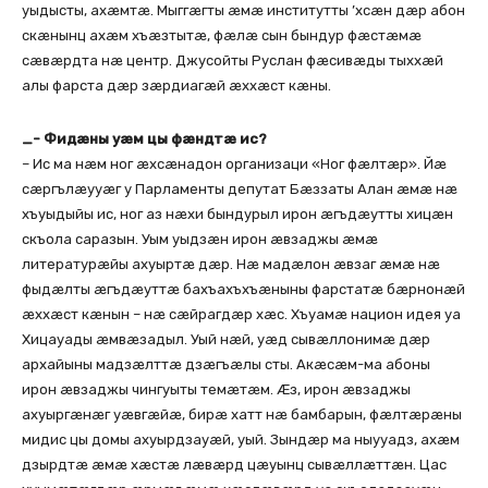
уыдысты, ахæмтæ. Мыггæгты æмæ институтты ’хсæн дæр абон
скæнынц ахæм хъæзтытæ, фæлæ сын бындур фæстæмæ
сæвæрдта нæ центр. Джусойты Руслан фæсивæды тыххæй
алы фарста дæр зæрдиагæй æххæст кæны.
_- Фидæны уæм цы фæндтæ ис?
– Ис ма нæм ног æхсæнадон организаци «Ног фæлтæр». Йæ
сæргълæууæг у Парламенты депутат Бæззаты Алан æмæ нæ
хъуыдыйы ис, ног аз нæхи бындурыл ирон æгъдæутты хицæн
скъола саразын. Уым уыдзæн ирон æвзаджы æмæ
литературæйы ахуыртæ дæр. Нæ мадæлон æвзаг æмæ нæ
фыдæлты æгъдæуттæ бахъахъхъæныны фарстатæ бæрнонæй
æххæст кæнын – нæ сæйрагдæр хæс. Хъуамæ национ идея уа
Хицауады æмвæзадыл. Уый нæй, уæд сывæллонимæ дæр
архайыны мадзæлттæ дзæгъæлы сты. Акæсæм-ма абоны
ирон æвзаджы чингуыты темæтæм. Æз, ирон æвзаджы
ахуыргæнæг уæвгæйæ, бирæ хатт нæ бамбарын, фæлтæрæны
мидис цы домы ахуырдзауæй, уый. Зындæр ма ныууадз, ахæм
дзырдтæ æмæ хæстæ лæвæрд цæуынц сывæллæттæн. Цас