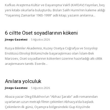
Kafkas Araştırma Kültür ve Dayanışma Vakfı (KAFDAV) Yayınları, beş
yeni kitabı okurlarla buluşturdu. Bislan Salih Hurmi’nin kaleme aldığı
“Yaşanmış Zamanlar 1965-1999” adlı kitap; yazarın anılarına...
6 ciltte Oset soyadlarının kökeni
Jineps Gazetesi
-
5 Ağustos 2026
Rusya Bilimler Akademisi, Kuzey Osetya Coğrafya ve Sosyoloji
Enstitüsü Etnoloji Bölümü’nde başaraştırmacı olan İslam-Bek
Marzoev, Oset soyadlarının kökenleri üzerine hazırladığı altı ciltlik
araştırmasını tanıttı. Eserde...
Anılara yolculuk
Jineps Gazetesi
-
5 Ağustos 2026
Abaza yazar Oleg Etlukhov’un “Abhaz Şarabı” adlı romanından
uyarlanan uzun metrajlı filmin çekimleri Abhazya’da başladı.
Çekimlerin ilk günü, Oçamçıra bölgesindeki Gup Köyü’nde