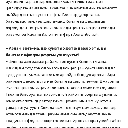
иудадзыгдæр сæ царды, æнахъомты нывыл рæзтæн
цæлхдуртæ чи æвæры, ахæмтæ. Сæ алыг кæнын та алыхатт
ныййарджыты къухты не ’фты. Бæлвырддæр та сæ
базондзыстæм, уæлдæр амынд Комитеты фæсивæды
æфсæддон-патриотон хъомылады центры национ хайады
разамонæг Касаты Валентины фырт Аслæнбегæй.
– Аслан, зæгъ-ма, дæ куысты хæстæ цавæр сты, цы
бантыст афæдзы дæргъы уæ къухты?
– Цыппар азы размæ райдыдтон кусын Комитеты æмæ
мæхицæн скодтон сæрмагонд концепци – куыст мæхæдæг
куыд уынын, уымæ гæсгæ мæ архайды бындур аразын. Ацы
ран мæм фæкастысты нæ Комитеты сæргълæууæг Джусойты
Руслан, центры хицау Хъайтыхъты Аслан æмæ йæ хæдивæг
Тъехты Эльбрус. Баныхас кодтой районты сæргълæуджытæ
æмæ скъолаты директортимæ, цæмæй мын мæ куыстæн
уавæртæ уа, ууыл. Скъолатæм, техникумтæм æмæ уæлдæр
ахуыргæнæндæттæм цæуын æмæ сын æгъдæуттæ æмæ
традициты фæдыл лекцитæ кæсын. Ирон литературæйы абон
цы фысджытæ ис, уыдон сын бæлвырддæр амонын, æвзаджы