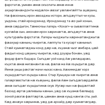
фарстатæ, уымæн æмæ скъолаты æмæ иннæ
ахуыргæнæндонты мадæлон æвзаг уæлæнгæйтты ацæуынц.
Нæ фæзонынц ирон æвзаджы истори, æгъдæуттыл чи кусы,
уыдоны, стæй ирондзинад. Ирондзинад та æз уый хонын,
æмæ сæрдыгон, Тæмисчъы лагерь «Хохаг»-ы сывæллæттимæ
кусгæйæ сын, амонæм ирон хæринæгтæ, æгъдæуттæ æмæ
культурæйы фарстатæ. Лагеры чызджыты хæринаггæнджытæ
фæахуыр кæнынц чъиритæ, лæппуты та кусарт кæныныл.
Стæй хуымæтæджы конд дæр нæ, хъуамæ чызг æмбара, цæй
фæдыл конд цæуынц чъиритæ, кæд дзуары бонæн, уæд
фидар фæтк бадара. Сыгъдæг уой канд йæ уæлæдарæс,
къухтæ æмæ мигæнæнтæ нæ, фæлæ ма йæ хъуыдытæ дæр.
Йемæ уыцы рæстæг мачи ныхас кæна, йæхимидæг хорз
хъуыддæгтыл хъуыды кæна. Стыр Хуыцауы нæ чъиритæ æмæ
галæргæвстытæ нæ хъæуынц, фæлæ йæм сыгъдæгзæрдæйæ
æмæ сыгъдæг хъуыдытимæ скув. Иугæр нын нæ фыдæлтæй
баззад æртæ уæливыхы кæнын, уæд сæ хъуамæ бæлвырд
зоной рæзгæ фæлтæртæ, цæмæн æмæ куыд кæнгæ сты, уый.
Кæд æнæуи хæрынмæ, уæд дæ архайд дæр хуымæтæгдæр,