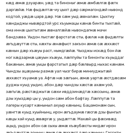
кæд æмæ дзуарæн, уæд та биноныг æмæ æмбæлгæ фæтк
даргæйæ. Нæ фыдæлтæ-иу цыхт дæр сæрмагондæй нывонд
кодтой, уæдæ царв дæр. Нæ сæм уыд æвналæн. Цыхтиу
хæндыджы нывæрдтой урс хъуымацы кæнæ бинты тыхтæй,
ома иннæ цыхтытæм æвналгæйæ нывондагмæ мачи
бандзæва. Уыдон лыстæг фарстатæ сты, фæлæ нæ фыдæлты
æгъдæуттæ сты, хæхты æнæфыст закъон æмæ сæ æххæст
кæнын дæр хъæуы раст, нымдгæйæ. Чызджы искæд бон йæ
ног хæдзармæ цæуын хъæуы, лæппуйы та бинонты хъуыддаг
бакæнын, æмæ уыцы фарстатыл дæр бæлвырд ныхас кæнæм.
Чындзы ацæуыны размæ уал чызг бирæ миниуджытæй
æххæст хъуамæ уа. Афтæ нæ зæгъын, æмæ уартæ æстдæсæм
дуджы куыд уыдис, абон дæр чындзы хæстæ ахæм уой,
зæгъгæ, рæстæджытæ сæхи ивддзинæдтæ хæссынц, æмæ
дзы хуыздæр цы у, уыдон сæм абон бафтау. Лæппутæ та
лагеры кусарт кæныныл ахуыр кæнынц. Бацамонæм сын,
уæнгтæ куыд хуыйнынц, ирон æгъдаумæ гæсгæ дзы фынгыл
кæцы хай куыд æвæргæ у, уыдæттæ. Махæй цы фæсивæд
ацыд, уыдон абон сæ сыхы æмæ хъæубæсты мидæг ирон
æгъдæуттæ зонынц æмæ сæ æххæст дæр кæнынц: Гасситы