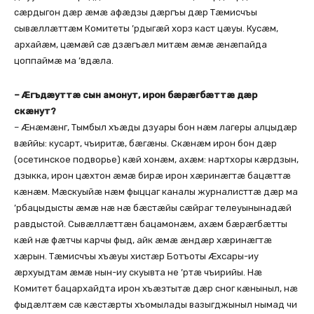
сæрдыгон дæр æмæ афæдзы дæргъы дæр Тæмисчъы
сывæллæттæм Комитеты ’рдыгæй хорз каст цæуы. Кусæм,
архайæм, цæмæй сæ дзæгъæл митæм æмæ æнæпайда
цоппаймæ ма ’вдæла.
– Æгъдæуттæ сын амонут, ирон бæрæгбæттæ дæр
скæнут?
– Æнæмæнг, Тымбыл хъæды дзуары бон нæм лагеры алцыдæр
вæййы: кусарт, чъиритæ, бæгæны. Скæнæм ирон бон дæр
(осетинское подворье) кæй хонæм, ахæм: нартхоры кæрдзын,
дзыкка, ирон цæхтон æмæ бирæ ирон хæринæгтæ бацæттæ
кæнæм. Мæскуыйæ нæм фыццаг каналы журналисттæ дæр ма
’рбацыдысты æмæ нæ нæ бæстæйы сæйраг телеуынынадæй
равдыстой. Сывæллæттæн бацамонæм, ахæм бæрæгбæтты
кæй нæ фæтчы карчы фыд, айк æмæ æндæр хæринæгтæ
хæрын. Тæмисчъы хъæуы хистæр Ботъоты Æхсары-иу
æрхуыдтам æмæ нын-иу скуывта не ’ртæ чъирийы. Нæ
Комитет бацархайдта ирон хъæзтытæ дæр сног кæныныл, нæ
фыдæлтæм сæ кæстæрты хъомылады вазыгджыныл нымад чи