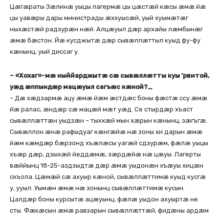
Цæгæраты Зæлинæ уыцы лагермæ цы цæстæй кæсы æмæ йæ
цы уавæры дары министрады æххуысæй, уый хуымæтæг
ныхæстæй радзурæн нæй. Алцæуыл дæр архайы лæмбынæг
æмæ бæстон. Йæ кусджытæ дæр сывæллæттыл куыд фу-фу
кæнынц, уый диссаг у.
– «Хохаг»-мæ ныййарджытæ сæ сывæллæтты куы ’рвитой,
уæд æппындæр мацæуыл сагъæс кæной?_
– Дæ хæдзармæ ацу æмæ йæм æстдæс боны фæстæ ссу æмæ
йæ ралас, æндæр сæ мацæй мæт уæд. Се стырдæр хъаст
сывæллæттæн уыдзæн – тыххæй мын хæрын кæнынц, зæгъгæ.
Сывæллон æнæ рафыдуаг кæнгæйæ нæ зоны хи дарын æмæ
йæм кæмдæр бæрзонд хъæлæсы уагæй сдзурæм, фæлæ уыцы
хъæр дæр, дзыхæй йеддæмæ, зæрдæйæ нæ цæуы. Лагерты
вæййынц 18-25-аздзыдтæ дæр æмæ уыдонæн хъæуы хицæн
скъола. Цæмæй сæ ахуыр кæной, сывæллæттимæ куыд кусгæ
у, ууыл. Уымæн æмæ нæ зонынц сывæллæттимæ кусын.
Цалдæр боны курсытæ ацæуынц, фæлæ уыдон ахуыртæ не
сты. Фæкæсын æмæ равзарын сывæллæттæй, фидæны ардæм