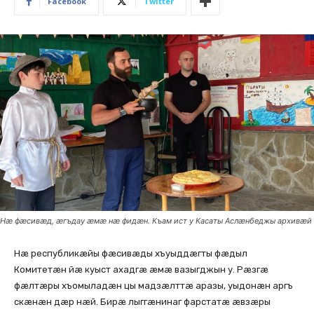
Facebook
Twitter
Нæ фæсивæд, æгъдау æмæ нæ фидæн. Къам ист у Касаты Аслæнбеджы архивæй
Нæ республикæйы фæсивæды хъуыддæгты фæдыл
Комитетæн йæ куыст ахадгæ æмæ вазыгджын у. Рæзгæ
фæлтæры хъомыладæн цы мадзæлттæ аразы, уыдонæн аргъ
скæнæн дæр нæй. Бирæ лыггæнинаг фарстатæ æвзæры