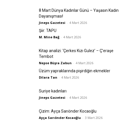
8 Mart Dünya Kadınlar Günü – Yaşasın Kadın
Dayanışması!
Jineps Gazetesi
-
4 Mart 2026
Şiir: TAPU
M. Mine Bağ
-
4 Mart 2026
Kitap analizi: ‘Çerkes Kızı Gulez’ – Ç’eraşe
Tembot
Nepse Büşra Zabun
-
4 Mart 2026
Üzüm yapraklarında pişirdiğin ekmekler
Dilara Tan
-
4 Mart 2026
Suriye kadınları
Jineps Gazetesi
-
4 Mart 2026
Çizim: Ayça Sarıönder Kocaoğlu
Ayça Sarıönder Kocaoğlu
-
3 Mart 2026