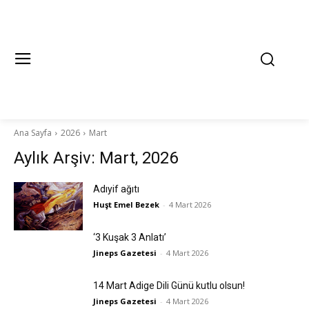
Ana Sayfa
2026
Mart
Aylık Arşiv: Mart, 2026
Adıyif ağıtı
Huşt Emel Bezek
-
4 Mart 2026
‘3 Kuşak 3 Anlatı’
Jineps Gazetesi
-
4 Mart 2026
14 Mart Adige Dili Günü kutlu olsun!
Jineps Gazetesi
-
4 Mart 2026