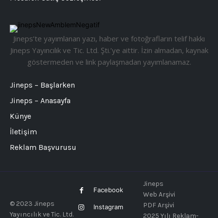
Jineps’te yayımlanan yazı, haber ve fotoğrafların telif hakkı
Jineps Yayıncılık ve Tic. Ltd. Şti.’ye aittir. İzin almadan, kaynak
göstermeden ve link paylaşmadan yayımlanamaz.
Jineps – Başlarken
Jineps – Anasayfa
Künye
İletişim
Reklam Başvurusu
Jineps
Facebook
Web Arşivi
© 2023 Jineps
PDF Arşivi
Instagram
Yayıncılık ve Tic. Ltd.
2025 Yılı Reklam-