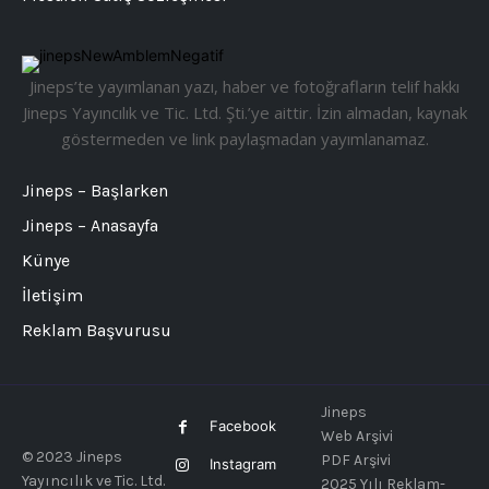
Jineps’te yayımlanan yazı, haber ve fotoğrafların telif hakkı
Jineps Yayıncılık ve Tic. Ltd. Şti.’ye aittir. İzin almadan, kaynak
göstermeden ve link paylaşmadan yayımlanamaz.
Jineps – Başlarken
Jineps – Anasayfa
Künye
İletişim
Reklam Başvurusu
Jineps
Facebook
Web Arşivi
© 2023 Jineps
PDF Arşivi
Instagram
Yayıncılık ve Tic. Ltd.
2025 Yılı Reklam-