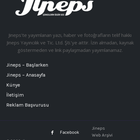
Jineps’te yayımlanan yazı, haber ve fotoğrafların telif hakkı
Jineps Yayıncılık ve Tic. Ltd. Şti.’ye aittir. İzin almadan, kaynak
göstermeden ve link paylaşmadan yayımlanamaz.
Jineps – Başlarken
Jineps – Anasayfa
Künye
İletişim
Reklam Başvurusu
Jineps
Facebook
Web Arşivi