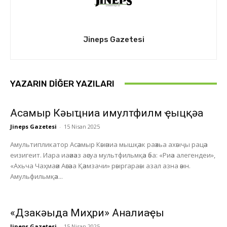
Jineps Gazetesi
YAZARIN DIĞER YAZILARI
Асҭамыр Кәыҵниа имултфилм ҿыцқәа
Jineps Gazetesi
-
15 Nisan 2025
Амультипликатор Асәамыр Кәыәниа мышқәак раәхьа ахәыҷы рацәа
еизигеит. Иара иаәиәаз аәсуа мультфильмқәа әба: «Риәа алегендеи»,
«Ахьча Чаҳмаәи Аәсәаа Қәамзачи» рәыргараәы азал азна әәын.
Амульфильмқәа...
«Дзакәыда Миҳри» Анҭалиаҿы
Jineps Gazetesi
-
15 Nisan 2025