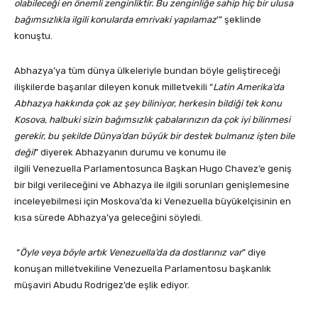
olabileceği en önemli zenginliktir. Bu zenginliğe sahip hiç bir ulusa
bağımsızlıkla ilgili konularda emrivaki yapılamaz
’” şeklinde
konuştu.
Abhazya’ya tüm dünya ülkeleriyle bundan böyle geliştireceği
ilişkilerde başarılar dileyen konuk milletvekili “
Latin Amerika’da
Abhazya hakkında çok az şey biliniyor, herkesin bildiği tek konu
Kosova, halbuki sizin bağımsızlık çabalarınızın da çok iyi bilinmesi
gerekir, bu şekilde Dünya’dan büyük bir destek bulmanız işten bile
değil
” diyerek Abhazyanın durumu ve konumu ile
ilgili Venezuella Parlamentosunca Başkan Hugo Chavez’e geniş
bir bilgi verileceğini ve Abhazya ile ilgili sorunları genişlemesine
inceleyebilmesi için Moskova’da ki Venezuella büyükelçisinin en
kısa sürede Abhazya’ya geleceğini söyledi.
“
Öyle veya böyle artık Venezuella’da da dostlarınız var
” diye
konuşan milletvekiline Venezuella Parlamentosu başkanlık
müşaviri Abudu Rodrigez’de eşlik ediyor.