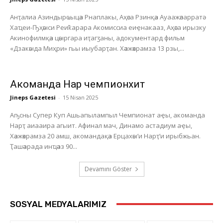
Анҭалиа Азиндырҩыцәа Рнаплакы, Аҳәса Рзинқәа Ауаажәларратә
Хаҵеи-Ҧҳәыси Реиҟарара Акомиссиа еиҿнакааз, Аҳәса ирызку
Акинофилмқәа цәыргара иҭагӡаны, адокументард фильм
«Дзакәыда Миҳри» гьы иыубарҭан. Хәажәкрамза 13 рзы,...
Акоманда Нарҭ чемпионхит
Jineps Gazetesi
-
15 Nisan 2025
Аҧсны Супер Куп Ашьапылампыл Чемпионат аҿы, акоманда
Нарҭ аиааира агыит. Афинал мач, Динамо астадиум аҿы,
Хәажәкрамза 20 амш, акомандақәа Ерцахәы’и Нарҭ’и ирыбжьан.
Ҭашәарада инҵәаз 90...
Devamını Göster
SOSYAL MEDYALARIMIZ