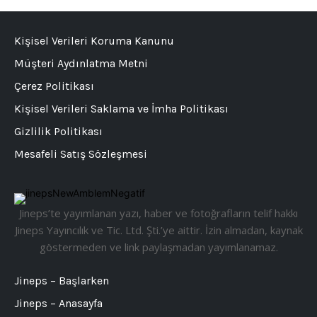
Kişisel Verileri Koruma Kanunu
Müşteri Aydınlatma Metni
Çerez Politikası
Kişisel Verileri Saklama ve İmha Politikası
Gizlilik Politikası
Mesafeli Satış Sözleşmesi
Jineps’te yayımlanan yazı, haber ve fotoğrafların telif hakkı
Jineps Yayıncılık ve Tic. Ltd. Şti.’ye aittir. İzin almadan, kaynak
göstermeden ve link paylaşmadan yayımlanamaz.
Jineps – Başlarken
Jineps – Anasayfa