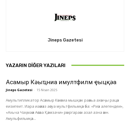
Jineps Gazetesi
YAZARIN DIĞER YAZILARI
Асҭамыр Кәыҵниа имултфилм ҿыцқәа
Jineps Gazetesi
-
15 Nisan 2025
Амультипликатор Асәамыр Кәыәниа мышқәак раәхьа ахәыҷы рацәа
еизигеит. Иара иаәиәаз аәсуа мультфильмқәа әба: «Риәа алегендеи»,
«Ахьча Чаҳмаәи Аәсәаа Қәамзачи» рәыргараәы азал азна әәын.
Амульфильмқәа...