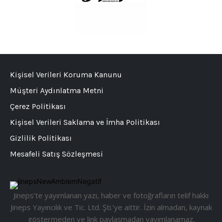
Kişisel Verileri Koruma Kanunu
Müşteri Aydınlatma Metni
Çerez Politikası
Kişisel Verileri Saklama ve İmha Politikası
Gizlilik Politikası
Mesafeli Satış Sözleşmesi
Jineps’te yayımlanan yazı, haber ve fotoğrafların telif hakkı
Jineps Yayıncılık ve Tic. Ltd. Şti.’ye aittir. İzin almadan, kaynak
göstermeden ve link paylaşmadan yayımlanamaz.