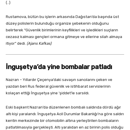
(..)
Rustamova, bütün bu işlerin arkasında Dağıstan’da başında üst
düzey polislerin bulunduğu organize şebekenin olduğunu
belirterek “Güvenlik birimlerinin keyfilikleri ve işledikleri suçların
cezasız kalması gençleri ormana gitmeye ve ellerine silah almaya
itiyor” dedi.
(Ajans Kafkas)
İnguşetya’da yine bombalar patladı
Nazran – Yıllardır Çeçenya’daki savaşın sancılarını çeken ve
yazdan beri Rus federal güvenlik ve istihbarat servislerinin
kolaçan ettiği İnguşetya yine ‘şiddet’le sarsıldı.
Eski başkent Nazran’da düzenlenen bombalı saldırıda dördü ağır
altı kişi yaralandı. İnguşetya Acil Durumlar Bakanlığı’na göre saldırı
kentin merkezinde bir otomobilin altına yerleştirilen bombaların
patlatılmasıyla gerçekleşti. Altı yaralıdan en az birinin polis olduğu