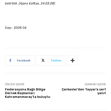
belirtildi.
(Ajans Kafkas, 24.03.08)
Sayı : 2008 04
Facebook
Twitter
ÖNCEKI İÇERIK
SONRAKI İÇERIK
Federasyona Bağlı Bölge
Çerkesler’den Tayyar’a sert
Dernek Başkanları
yanıt
Kahramanmaraş’ta buluştu