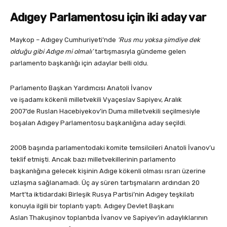
Adıgey Parlamentosu için iki aday var
Maykop – Adıgey Cumhuriyeti’nde
‘Rus mu yoksa şimdiye dek
olduğu gibi Adıge mi olmalı’
tartışmasıyla gündeme gelen
parlamento başkanlığı için adaylar belli oldu.
Parlamento Başkan Yardımcısı Anatoli İvanov
ve işadamı kökenli milletvekili Vyaçeslav Sapiyev, Aralık
2007’de Ruslan Hacebiyekov’in Duma milletvekili seçilmesiyle
boşalan Adıgey Parlamentosu başkanlığına aday seçildi.
2008 başında parlamentodaki komite temsilcileri Anatoli İvanov’u
teklif etmişti. Ancak bazı milletvekillerinin parlamento
başkanlığına gelecek kişinin Adıge kökenli olması ısrarı üzerine
uzlaşma sağlanamadı. Üç ay süren tartışmaların ardından 20
Mart’ta iktidardaki Birleşik Rusya Partisi’nin Adıgey teşkilatı
konuyla ilgili bir toplantı yaptı. Adıgey Devlet Başkanı
Aslan Thakuşinov toplantıda İvanov ve Sapiyev’in adaylıklarının