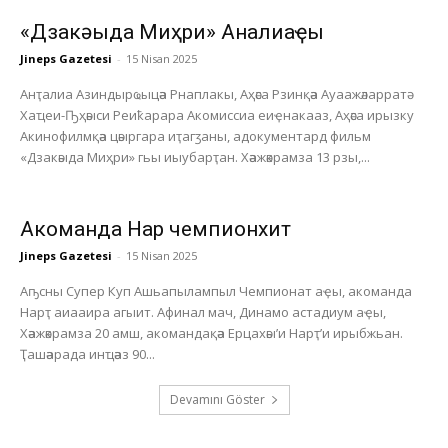
«Дзакәыда Миҳри» Анҭалиаҿы
Jineps Gazetesi
-
15 Nisan 2025
Анҭалиа Азиндырҩыцәа Рнаплакы, Аҳәса Рзинқәа Ауаажәларратә
Хаҵеи-Ҧҳәыси Реиҟарара Акомиссиа еиҿнакааз, Аҳәса ирызку
Акинофилмқәа цәыргара иҭагӡаны, адокументард фильм
«Дзакәыда Миҳри» гьы иыубарҭан. Хәажәкрамза 13 рзы,...
Акоманда Нарҭ чемпионхит
Jineps Gazetesi
-
15 Nisan 2025
Аҧсны Супер Куп Ашьапылампыл Чемпионат аҿы, акоманда
Нарҭ аиааира агыит. Афинал мач, Динамо астадиум аҿы,
Хәажәкрамза 20 амш, акомандақәа Ерцахәы’и Нарҭ’и ирыбжьан.
Ҭашәарада инҵәаз 90...
Devamını Göster