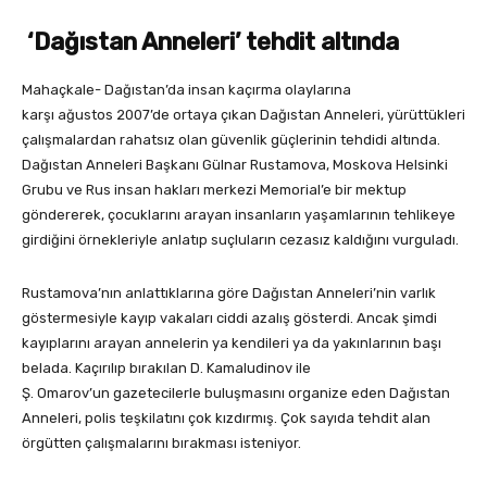
‘Dağıstan Anneleri’ tehdit altında
Mahaçkale- Dağıstan’da insan kaçırma olaylarına
karşı ağustos 2007’de ortaya çıkan Dağıstan Anneleri, yürüttükleri
çalışmalardan rahatsız olan güvenlik güçlerinin tehdidi altında.
Dağıstan Anneleri Başkanı Gülnar Rustamova, Moskova Helsinki
Grubu ve Rus insan hakları merkezi Memorial’e bir mektup
göndererek, çocuklarını arayan insanların yaşamlarının tehlikeye
girdiğini örnekleriyle anlatıp suçluların cezasız kaldığını vurguladı.
Rustamova’nın anlattıklarına göre Dağıstan Anneleri’nin varlık
göstermesiyle kayıp vakaları ciddi azalış gösterdi. Ancak şimdi
kayıplarını arayan annelerin ya kendileri ya da yakınlarının başı
belada. Kaçırılıp bırakılan D. Kamaludinov ile
Ş. Omarov’un gazetecilerle buluşmasını organize eden Dağıstan
Anneleri, polis teşkilatını çok kızdırmış. Çok sayıda tehdit alan
örgütten çalışmalarını bırakması isteniyor.