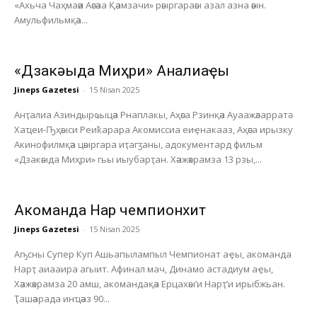
«Ахьча Чаҳмаәи Аәсәаа Қәамзачи» рәыргараәы азал азна әәын.
Амульфильмқәа...
«Дзакәыда Миҳри» Анҭалиаҿы
Jineps Gazetesi
-
15 Nisan 2025
Анҭалиа Азиндырҩыцәа Рнаплакы, Аҳәса Рзинқәа Ауаажәларратә
Хаҵеи-Ҧҳәыси Реиҟарара Акомиссиа еиҿнакааз, Аҳәса ирызку
Акинофилмқәа цәыргара иҭагӡаны, адокументард фильм
«Дзакәыда Миҳри» гьы иыубарҭан. Хәажәкрамза 13 рзы,...
Акоманда Нарҭ чемпионхит
Jineps Gazetesi
-
15 Nisan 2025
Аҧсны Супер Куп Ашьапылампыл Чемпионат аҿы, акоманда
Нарҭ аиааира агыит. Афинал мач, Динамо астадиум аҿы,
Хәажәкрамза 20 амш, акомандақәа Ерцахәы’и Нарҭ’и ирыбжьан.
Ҭашәарада инҵәаз 90...