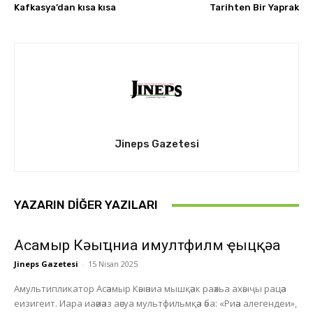
Kafkasya’dan kısa kısa
Tarihten Bir Yaprak
Jineps Gazetesi
YAZARIN DIĞER YAZILARI
Асҭамыр Кәыҵниа имултфилм ҿыцқәа
Jineps Gazetesi
-
15 Nisan 2025
Амультипликатор Асәамыр Кәыәниа мышқәак раәхьа ахәыҷы рацәа
еизигеит. Иара иаәиәаз аәсуа мультфильмқәа әба: «Риәа алегендеи»,