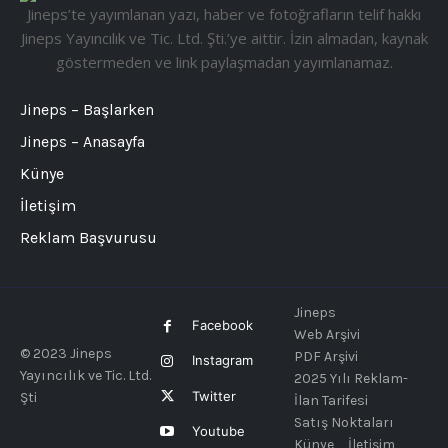
Jineps’te yayımlanan yazı, haber ve fotoğrafların telif hakkı
Jineps Yayıncılık ve Tic. Ltd. Şti.’ye aittir. İzin almadan, kaynak
göstermeden ve link paylaşmadan yayımlanamaz.
Jineps – Başlarken
Jineps – Anasayfa
Künye
İletişim
Reklam Başvurusu
Jineps
Facebook
Web Arşivi
© 2023 Jineps
PDF Arşivi
Instagram
Yayıncılık ve Tic. Ltd.
2025 Yılı Reklam-
Twitter
Şti
İlan Tarifesi
Satış Noktaları
Youtube
Künye
İletişim