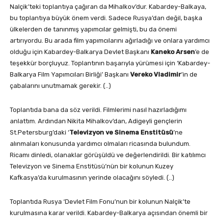
Nalçik’teki toplantıya çağıran da Mihalkov’dur. Kabardey-Balkaya,
bu toplantıya büyük önem verdi. Sadece Rusya’dan değil, başka
ülkelerden de tanınmış yapımcılar gelmişti, bu da önemi
artırıyordu. Bu arada film yapımcılarını ağırladığı ve onlara yardımcı
olduğu için Kabardey-Balkarya Devlet Başkanı
Kaneko Arsen
’e de
teşekkür borçluyuz. Toplantının başarıyla yürümesi için ‘Kabardey-
Balkarya Film Yapımcıları Birliği’ Başkanı
Vereko Vladimir
’in de
çabalarını unutmamak gerekir. (..)
Toplantıda bana da söz verildi. Filmlerimi nasıl hazırladığımı
anlattım. Ardından Nikita Mihalkov’dan, Adigeyli gençlerin
St.Petersburg’daki ‘
Televizyon ve Sinema Enstitüsü
’ne
alınmaları konusunda yardımcı olmaları ricasında bulundum.
Ricamı dinledi, olanaklar görüşüldü ve değerlendirildi. Bir katılımcı
Televizyon ve Sinema Enstitüsü’nün bir kolunun Kuzey
Kafkasya’da kurulmasının yerinde olacağını söyledi. (..)
Toplantıda Rusya ‘Devlet Film Fonu’nun bir kolunun Nalçik’te
kurulmasına karar verildi. Kabardey-Balkarya açısından önemli bir