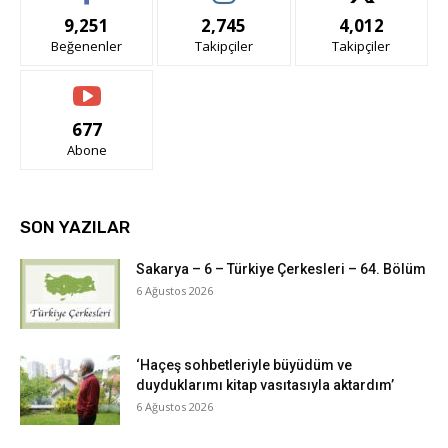
9,251
2,745
4,012
Beğenenler
Takipçiler
Takipçiler
677
Abone
SON YAZILAR
Sakarya – 6 – Türkiye Çerkesleri – 64. Bölüm
6 Ağustos 2026
‘Haçeş sohbetleriyle büyüdüm ve
duyduklarımı kitap vasıtasıyla aktardım’
6 Ağustos 2026