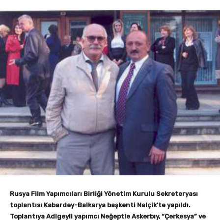
Rusya Film Yapımcıları Birliği Yönetim Kurulu Sekreteryası
toplantısı Kabardey-Balkarya başkenti Nalçik’te yapıldı.
Toplantıya Adigeyli yapımcı Neğeptle Askerbıy, “Çerkesya” ve