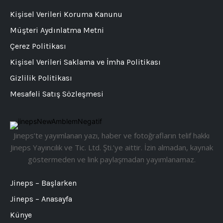
Kişisel Verileri Koruma Kanunu
Müşteri Aydınlatma Metni
Çerez Politikası
Kişisel Verileri Saklama ve İmha Politikası
Gizlilik Politikası
Mesafeli Satış Sözleşmesi
Jineps’te yayımlanan yazı, haber ve fotoğrafların telif hakkı
Jineps Yayıncılık ve Tic. Ltd. Şti.’ye aittir. İzin almadan, kaynak
göstermeden ve link paylaşmadan yayımlanamaz.
Jineps – Başlarken
Jineps – Anasayfa
Künye