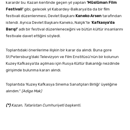
karardır bu. Kazan kentinde geçen yıl yapılan
‘Müslüman Film
Festivali’
gibi, gelecek yıl Kabardey-Balkarya’da da bir film
festivali düzenlenmesi, Devlet Başkanı
Kaneko Arsen
tarafından
istendi. Ayrıca Devlet Başkanı Kaneko, Nalçik’te ‘
Kafkasya’da
Barış!’
adlı bir festival düzenleneceğini ve bütün kültür insanlarını
festivale davet ettiğini söyledi.
Toplantıdaki önerilerime ilişkin bir karar da alındı. Buna gore
St.Petersburg’daki Televizyon ve Film Enstitüsü’nün bir kolunun
Kuzey Kafkasya’da açılması için Rusya Kültür Bakanlığı nezdinde
girişimde bulunma kararı alındı.
Toplantıda ‘Kuzey Kafkasya Sinema Sanatçıları Birliği’ üyeliğine
alındım.”
(Adige Mak)
(*)
Kazan, Tataristan Cumhuriyeti başkenti.