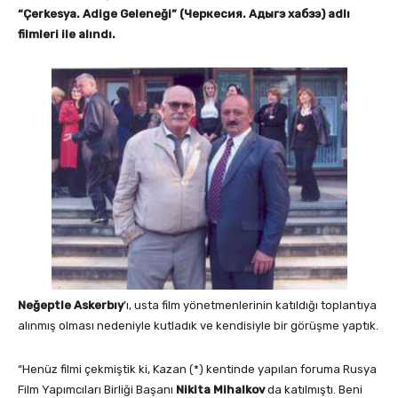
“Çerkesya. Adige Geleneği” (Черкесия. Адыгэ хабзэ) adlı
filmleri ile alındı.
Neğeptle Askerbıy
’ı, usta film yönetmenlerinin katıldığı toplantıya
alınmış olması nedeniyle kutladık ve kendisiyle bir görüşme yaptık.
“Henüz filmi çekmiştik ki, Kazan (*) kentinde yapılan foruma Rusya
Film Yapımcıları Birliği Başanı
Nikita Mihalkov
da katılmıştı. Beni