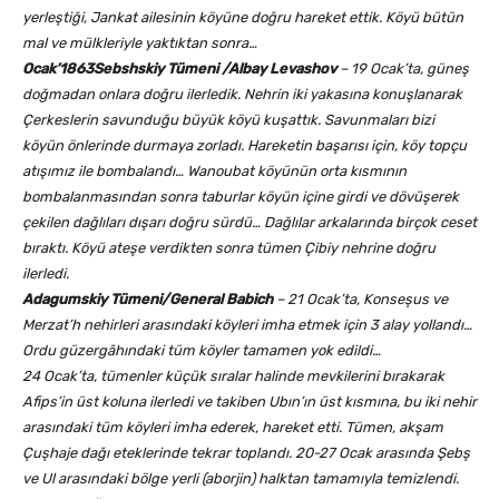
yerleştiği, Jankat ailesinin köyüne doğru hareket ettik. Köyü bütün
mal ve mülkleriyle yaktıktan sonra…
Ocak’1863
Sebshskiy Tümeni /Albay Levashov
– 19 Ocak’ta, güneş
doğmadan onlara doğru ilerledik. Nehrin iki yakasına konuşlanarak
Çerkeslerin savunduğu büyük köyü kuşattık. Savunmaları bizi
köyün önlerinde durmaya zorladı. Hareketin başarısı için, köy topçu
atışımız ile bombalandı… Wanoubat köyünün orta kısmının
bombalanmasından sonra taburlar köyün içine girdi ve dövüşerek
çekilen dağlıları dışarı doğru sürdü… Dağlılar arkalarında birçok ceset
bıraktı. Köyü ateşe verdikten sonra tümen Çibiy nehrine doğru
ilerledi.
Adagumskiy Tümeni/General Babich
– 21 Ocak’ta, Konseşus ve
Merzat’h nehirleri arasındaki köyleri imha etmek için 3 alay yollandı…
Ordu güzergâhındaki tüm köyler tamamen yok edildi…
24 Ocak’ta, tümenler küçük sıralar halinde mevkilerini bırakarak
Afips’in üst koluna ilerledi ve takiben Ubın’ın üst kısmına, bu iki nehir
arasındaki tüm köyleri imha ederek, hareket etti. Tümen, akşam
Çuşhaje dağı eteklerinde tekrar toplandı. 20-27 Ocak arasında Şebş
ve Ul arasındaki bölge yerli (aborjin) halktan tamamıyla temizlendi.