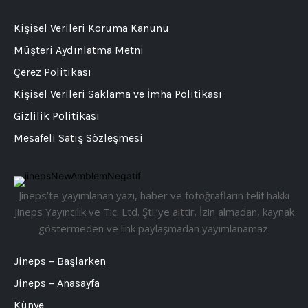
Kişisel Verileri Koruma Kanunu
Müşteri Aydınlatma Metni
Çerez Politikası
Kişisel Verileri Saklama ve İmha Politikası
Gizlilik Politikası
Mesafeli Satış Sözleşmesi
Jineps’te yayımlanan yazı, haber ve fotoğrafların telif hakkı
Jineps Yayıncılık ve Tic. Ltd. Şti.’ye aittir. İzin almadan, kaynak
göstermeden ve link paylaşmadan yayımlanamaz.
Jineps – Başlarken
Jineps – Anasayfa
Künye