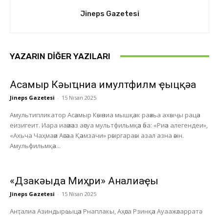
Jineps Gazetesi
YAZARIN DIĞER YAZILARI
Асҭамыр Кәыҵниа имултфилм ҿыцқәа
Jineps Gazetesi
-
15 Nisan 2025
Амультипликатор Асәамыр Кәыәниа мышқәак раәхьа ахәыҷы рацәа
еизигеит. Иара иаәиәаз аәсуа мультфильмқәа әба: «Риәа алегендеи»,
«Ахьча Чаҳмаәи Аәсәаа Қәамзачи» рәыргараәы азал азна әәын.
Амульфильмқәа...
«Дзакәыда Миҳри» Анҭалиаҿы
Jineps Gazetesi
-
15 Nisan 2025
Анҭалиа Азиндырҩыцәа Рнаплакы, Аҳәса Рзинқәа Ауаажәларратә