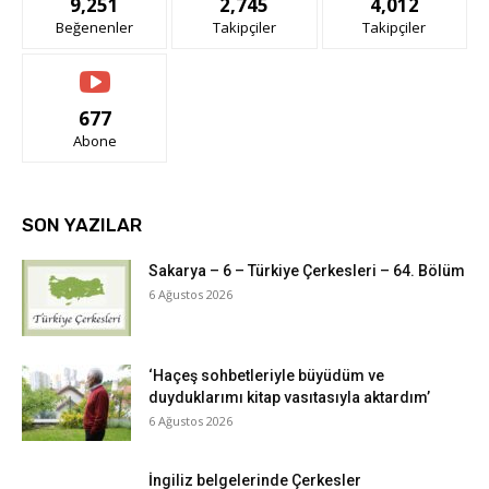
9,251
2,745
4,012
Beğenenler
Takipçiler
Takipçiler
677
Abone
SON YAZILAR
Sakarya – 6 – Türkiye Çerkesleri – 64. Bölüm
6 Ağustos 2026
‘Haçeş sohbetleriyle büyüdüm ve
duyduklarımı kitap vasıtasıyla aktardım’
6 Ağustos 2026
İngiliz belgelerinde Çerkesler