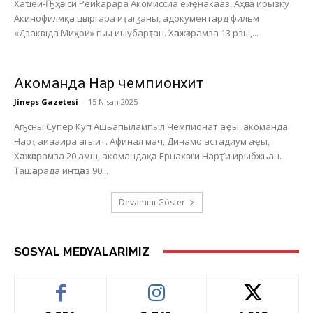
Хаҵеи-Ҧҳәыси Реиҟарара Акомиссиа еиҿнакааз, Аҳәса ирызку
Акинофилмқәа цәыргара иҭагӡаны, адокументард фильм
«Дзакәыда Миҳри» гьы иыубарҭан. Хәажәкрамза 13 рзы,...
Акоманда Нарҭ чемпионхит
Jineps Gazetesi
-
15 Nisan 2025
Аҧсны Супер Куп Ашьапылампыл Чемпионат аҿы, акоманда
Нарҭ аиааира агыит. Афинал мач, Динамо астадиум аҿы,
Хәажәкрамза 20 амш, акомандақәа Ерцахәы’и Нарҭ’и ирыбжьан.
Ҭашәарада инҵәаз 90...
Devamını Göster
SOSYAL MEDYALARIMIZ