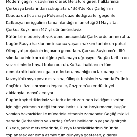
Modern çağın ilk soykırımı olarak literatüre giren, halklarımızı
Çerkesya kıyılarından söküp atan, 1864’de Rus Çarlığı’nın
Kbadaa’da (Krasnaya Polyana) düzenlediği zafer geçidi ile
Kafkasya’nın işgalinin tamamlandığını ilan ettiği 21 Mayıs’ta,
Çerkes Soykırımın 147. yıl dönümündeyiz.
Bütün bir medeniyeti yok etme amacındaki Çarlık ordularının ruhu,
bugün Rusya halklarının insanca yaşam hakkını tarihin en pahalı
Olimpiyat projesinin inşasına gömerken, Çerkes Soykırımı’nı 150.
yılında tarihin kara deliğine yollamaya uğraşıyor. Bugün tarihin en
yoz rejiminde hayat bulan bu ruh, Kafkas halklarının tüm
demokratik haklarını gasp ederken, insanlığın ortak bahçesi –
Kuzey Kafkasya çevre mirasına; Olimpik tesislerin yanında Putin’in
Soçi’deki özel sarayının inşası ile, Gazprom’un endüstriyel
atıklarıyla tecavüz ediyor.
Bugün kaybettiklerimiz ve terk etmek zorunda kaldığımız vatan
için ağıt yakmanın değil tarihsel haksızlıkları haykırmanın, bugün
yapılan haksızlıklar ile mücadele etmenin zamanıdır. Geçtiğimiz iki
senede Çerkeslerin ve kardeş Kafkas halklarının yaşadığı birçok
ülkede, şehir merkezlerinde, Rusya temsilciliklerinin önünde
toplanarak var olma azmini tüm dünyaya gösteren, giderek