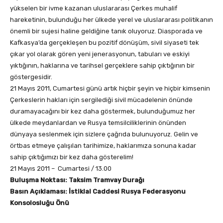
yükselen bir ivme kazanan uluslararası Çerkes muhalif
hareketinin, bulunduğu her ülkede yerel ve uluslararası politikanın
önemli bir sujesi haline geldiğine tanık oluyoruz. Diasporada ve
Kafkasya’da gerçekleşen bu pozitif dönüşüm, sivil siyaseti tek
çıkar yol olarak gören yeni jenerasyonun, tabuları ve eskiyi
yıktığının, haklarına ve tarihsel gerçeklere sahip çıktığının bir
göstergesidir.
21 Mayıs 2011, Cumartesi günü artık hiçbir şeyin ve hiçbir kimsenin
Çerkeslerin hakları için sergilediği sivil mücadelenin önünde
duramayacağını bir kez daha göstermek, bulunduğumuz her
ülkede meydanlardan ve Rusya temsilciliklerinin önünden
dünyaya seslenmek için sizlere çağrıda bulunuyoruz. Gelin ve
örtbas etmeye çalışılan tarihimize, haklarımıza sonuna kadar
sahip çıktığımızı bir kez daha gösterelim!
21 Mayıs 2011 – Cumartesi / 13.00
Buluşma Noktası:
Taksim Tramvay Durağı
Basın Açıklaması:
İstiklal Caddesi Rusya Federasyonu
Konsolosluğu Önü