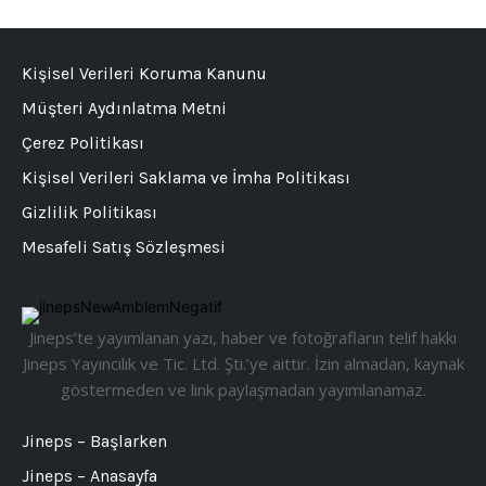
Kişisel Verileri Koruma Kanunu
Müşteri Aydınlatma Metni
Çerez Politikası
Kişisel Verileri Saklama ve İmha Politikası
Gizlilik Politikası
Mesafeli Satış Sözleşmesi
Jineps’te yayımlanan yazı, haber ve fotoğrafların telif hakkı
Jineps Yayıncılık ve Tic. Ltd. Şti.’ye aittir. İzin almadan, kaynak
göstermeden ve link paylaşmadan yayımlanamaz.
Jineps – Başlarken
Jineps – Anasayfa