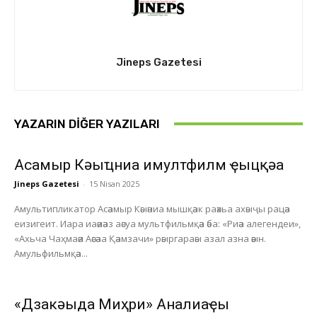
Jineps Gazetesi
YAZARIN DIĞER YAZILARI
Асҭамыр Кәыҵниа имултфилм ҿыцқәа
Jineps Gazetesi
-
15 Nisan 2025
Амультипликатор Асәамыр Кәыәниа мышқәак раәхьа ахәыҷы рацәа
еизигеит. Иара иаәиәаз аәсуа мультфильмқәа әба: «Риәа алегендеи»,
«Ахьча Чаҳмаәи Аәсәаа Қәамзачи» рәыргараәы азал азна әәын.
Амульфильмқәа...
«Дзакәыда Миҳри» Анҭалиаҿы