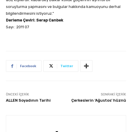
soruşturma yapmasını ve bulgular hakkında kamuoyunu derhal
bilgilendirmesini istiyoruz.”
Derleme Çeviri: Serap Canbek
Sayı : 2011 07
Facebook
Twitter
ÖNCEKI İÇERIK
SONRAKI İÇERIK
ALLEN Soyadının Tarihi
Çerkeslerin ‘Ağustos’ hüznü