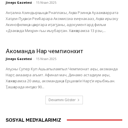
Jineps Gazetesi
-
15 Nisan 2025
Анҭалиа Азиндырҩыцәа Рнаплакы, Аҳәса Рзинқәа Ауаажәларратә
Хаҵеи-Ҧҳәыси Реиҟарара Акомиссиа еиҿнакааз, Аҳәса ирызку
Акинофилмқәа цәыргара иҭагӡаны, адокументард фильм
«Дзакәыда Миҳри» гьы иыубарҭан. Хәажәкрамза 13 рзы,...
Акоманда Нарҭ чемпионхит
Jineps Gazetesi
-
15 Nisan 2025
Аҧсны Супер Куп Ашьапылампыл Чемпионат аҿы, акоманда
Нарҭ аиааира агыит. Афинал мач, Динамо астадиум аҿы,
Хәажәкрамза 20 амш, акомандақәа Ерцахәы’и Нарҭ’и ирыбжьан.
Ҭашәарада инҵәаз 90...
Devamını Göster
SOSYAL MEDYALARIMIZ