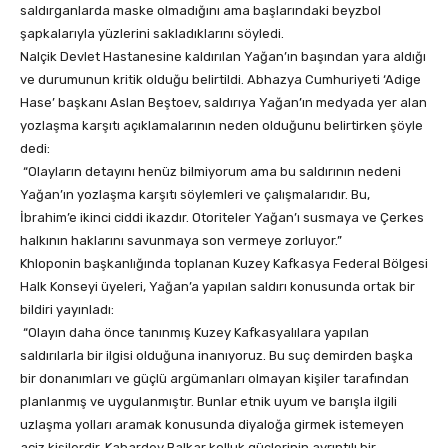
saldırganlarda maske olmadığını ama başlarındaki beyzbol
şapkalarıyla yüzlerini sakladıklarını söyledi.
Nalçik Devlet Hastanesine kaldırılan Yağan’ın başından yara aldığı
ve durumunun kritik olduğu belirtildi. Abhazya Cumhuriyeti ‘Adige
Hase’ başkanı Aslan Beştoev, saldırıya Yağan’ın medyada yer alan
yozlaşma karşıtı açıklamalarının neden olduğunu belirtirken şöyle
dedi:
“Olayların detayını henüz bilmiyorum ama bu saldırının nedeni
Yağan’ın yozlaşma karşıtı söylemleri ve çalışmalarıdır. Bu,
İbrahim’e ikinci ciddi ikazdır. Otoriteler Yağan’ı susmaya ve Çerkes
halkının haklarını savunmaya son vermeye zorluyor.”
Khloponin başkanlığında toplanan Kuzey Kafkasya Federal Bölgesi
Halk Konseyi üyeleri, Yağan’a yapılan saldırı konusunda ortak bir
bildiri yayınladı:
“Olayın daha önce tanınmış Kuzey Kafkasyalılara yapılan
saldırılarla bir ilgisi olduğuna inanıyoruz. Bu suç demirden başka
bir donanımları ve güçlü argümanları olmayan kişiler tarafından
planlanmış ve uygulanmıştır. Bunlar etnik uyum ve barışla ilgili
uzlaşma yolları aramak konusunda diyaloğa girmek istemeyen
aciz kişilerdir. Kabardey Balkar kolluk güçlerinin ayrıntılı bir