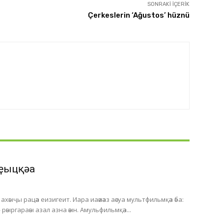
SONRAKI İÇERIK
Çerkeslerin ‘Ağustos’ hüznü
ҿыцқәа
хәыҷы рацәа еизигеит. Иара иаәиәаз аәсуа мультфильмқәа әба:
 рәыргараәы азал азна әәын. Амульфильмқәа...