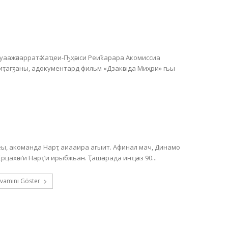
Ауаажәларратә Хаҵеи-Ҧҳәыси Реиҟарара Акомиссиа
 иҭагӡаны, адокументард фильм «Дзакәыда Миҳри» гьы
, акоманда Нарҭ аиааира агыит. Афинал мач, Динамо
астадиум аҿы, Хәажәкрамза 20 амш, акомандақәа Ерцахәы’и Нарҭ’и ирыбжьан. Ҭашәарада инҵәаз 90...
vamını Göster