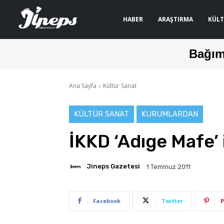
HABER
ARAŞTIRMA
KÜLT
Bağım
Ana Sayfa
Kültür Sanat
KÜLTÜR SANAT
KURUMLARDAN
İKKD ‘Adıge Mafe’
Jineps Gazetesi
1 Temmuz 2011
Facebook
Twitter
P