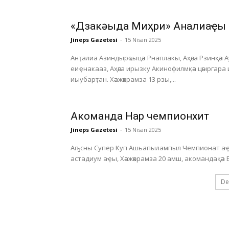
«Дзакәыда Миҳри» Анҭалиаҿы
Jineps Gazetesi
-
15 Nisan 2025
Анҭалиа Азиндырҩыцәа Рнаплакы, Аҳәса Рзинқәа 
еиҿнакааз, Аҳәса ирызку Акинофилмқәа цәыргара
иыубарҭан. Хәажәкрамза 13 рзы,...
Акоманда Нарҭ чемпионхит
Jineps Gazetesi
-
15 Nisan 2025
Аҧсны Супер Куп Ашьапылампыл Чемпионат аҿы
De