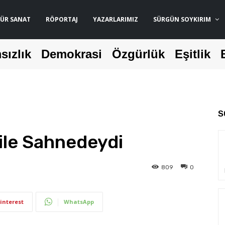
ÜR SANAT
RÖPORTAJ
YAZARLARIMIZ
SÜRGÜN SOYKIRIM
sızlık
Demokrasi
Özgürlük
Eşitlik
S
 ile Sahnedeydi
809
0
interest
WhatsApp