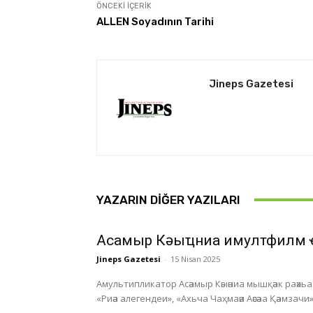
ÖNCEKI İÇERIK
ALLEN Soyadının Tarihi
Jineps Gazetesi
YAZARIN DIĞER YAZILARI
Асҭамыр Кәыҵниа имултфилм 
Jineps Gazetesi
-
15 Nisan 2025
Амультипликатор Асәамыр Кәыәниа мышқәак раәхьа а
«Риәа алегендеи», «Ахьча Чаҳмаәи Аәсәаа Қәамзачи»