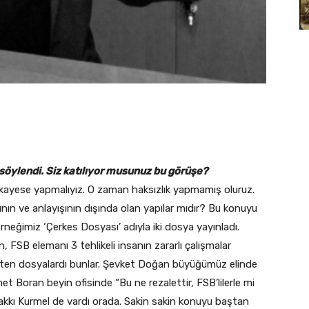
öylendi. Siz katılıyor musunuz bu görüşe?
ukayese yapmalıyız. O zaman haksızlık yapmamış oluruz.
rının ve anlayışının dışında olan yapılar mıdır? Bu konuyu
rneğimiz ‘Çerkes Dosyası’ adıyla iki dosya yayınladı.
, FSB elemanı 3 tehlikeli insanın zararlı çalışmalar
elirten dosyalardı bunlar. Şevket Doğan büyüğümüz elinde
smet Boran beyin ofisinde “Bu ne rezalettir, FSB’lilerle mi
Hakkı Kurmel de vardı orada. Sakin sakin konuyu baştan