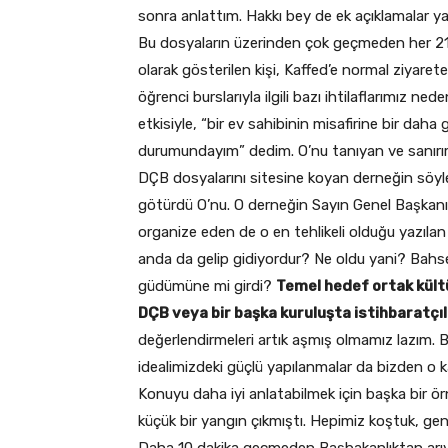
sonra anlattım. Hakkı bey de ek açıklamalar ya
Bu dosyaların üzerinden çok geçmeden her 21 
olarak gösterilen kişi, Kaffed’e normal ziyar
öğrenci burslarıyla ilgili bazı ihtilaflarımız n
etkisiyle, “bir ev sahibinin misafirine bir d
durumundayım” dedim. O’nu tanıyan ve sanırım
DÇB dosyalarını sitesine koyan derneğin söyle
götürdü O’nu. O derneğin Sayın Genel Başkanının 
organize eden de o en tehlikeli olduğu yazılan 
anda da gelip gidiyordur? Ne oldu yani? Bahse k
güdümüne mi girdi?
Temel hedef ortak kültü
DÇB veya bir başka kuruluşta istihbaratçıl
değerlendirmeleri artık aşmış olmamız lazım. B
idealimizdeki güçlü yapılanmalar da bizden o k
Konuyu daha iyi anlatabilmek için başka bir 
küçük bir yangın çıkmıştı. Hepimiz koştuk, gençl
Daha 10 dakika geçmeden Başbakanlıktan arıyo