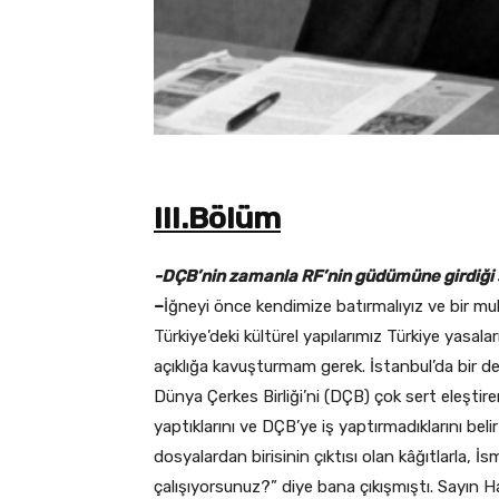
III.Bölüm
-DÇB’nin zamanla RF’nin güdümüne girdiği s
–
İğneyi önce kendimize batırmalıyız ve bir m
Türkiye’deki kültürel yapılarımız Türkiye yasala
açıklığa kavuşturmam gerek. İstanbul’da bir de
Dünya Çerkes Birliği’ni (DÇB) çok sert eleştiren
yaptıklarını ve DÇB’ye iş yaptırmadıklarını b
dosyalardan birisinin çıktısı olan kâğıtlarla, İ
çalışıyorsunuz?” diye bana çıkışmıştı. Sayın 