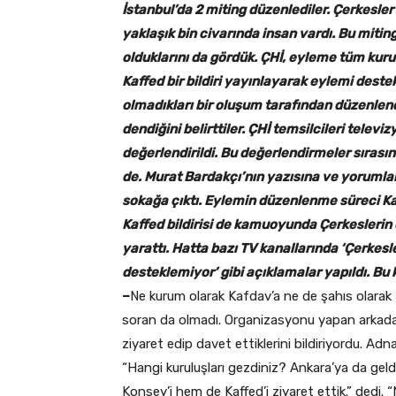
İstanbul’da 2 miting düzenlediler. Çerkesle
yaklaşık bin civarında insan vardı. Bu miting
olduklarını da gördük. ÇHİ, eyleme tüm kuru
Kaffed bir bildiri yayınlayarak eylemi deste
olmadıkları bir oluşum tarafından düzenlendi
dendiğini belirttiler. ÇHİ temsilcileri telev
değerlendirildi. Bu değerlendirmeler sırası
de. Murat Bardakçı’nın yazısına ve yorumların
sokağa çıktı. Eylemin düzenlenme süreci Kaff
Kaffed bildirisi de kamuoyunda Çerkeslerin d
yarattı. Hatta bazı TV kanallarında ‘Çerkesle
desteklemiyor’ gibi açıklamalar yapıldı. Bu
–
Ne kurum olarak Kafdav’a ne de şahıs olarak
soran da olmadı. Organizasyonu yapan arkadaşla
ziyaret edip davet ettiklerini bildiriyordu. Ad
“Hangi kuruluşları gezdiniz? Ankara’ya da gel
Konsey’i hem de Kaffed’i ziyaret ettik.” dedi. 