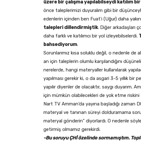
üzere bir çalışma yapılabilseydi katılım bir
önce taleplerimizi duyuralım gibi bir düşünceyl
edenlerin içinden ben Fuat’ı (Uğur) daha yakı
talepleri dillendirmiştik
. Diğer arkadaşları ç
daha farklı ve katılımcı bir yol izleyebilselerdi.
bahsediyorum
.
Sorunlarımız kısa soluklu değil, o nedenle de alt
an için taleplerin olumlu karşılandığını düşün
nerelerde, hangi materyaller kullanılarak yapıl
yapılması gerekir ki, o da asgari 3-5 yıllık bir
yapılır diyenler de olacaktır, saygı duyarım. Am
için mümkün olabilecekleri de yok etme riski
Nart TV Amman’da yayına başladığı zaman DÇB 
materyal ve tanınan süreyi dolduramama sorun
materyal gönderin” diyorlardı. O nedenle söyl
getirmiş olmamız gerekirdi.
-Bu soruyu ÇHİ özelinde sormamıştım. Toplu