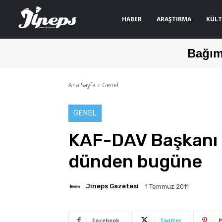
HABER
ARAŞTIRMA
KÜLT
Bağım
Ana Sayfa
Genel
GENEL
KAF-DAV Başkanı M
dünden bugüne
Jineps Gazetesi
1 Temmuz 2011
Facebook
Twitter
P