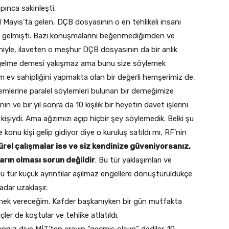
pınca sakinleşti.
Mayıs’ta gelen, DÇB dosyasının o en tehlikeli insanı
ete gelmişti. Bazı konuşmalarını beğenmediğimden ve
edeniyle, ilaveten o meşhur DÇB dosyasının da bir anlık
aha gelme demesi yakışmaz ama bunu size söylemek
 ev sahipliğini yapmakta olan bir değerli hemşerimiz de,
mlerine paralel söylemleri bulunan bir derneğimize
ve bir yıl sonra da 10 kişilik bir heyetin davet işlerini
kişiydi. Ama ağzımızı açıp hiçbir şey söylemedik. Belki şu
onu kişi gelip gidiyor diye o kuruluş satıldı mı, RF’nin
rel çalışmalar ise ve siz kendinize güveniyorsanız,
arın olması sorun değildir
. Bu tür yaklaşımları ve
u tür küçük ayrıntılar aşılmaz engellere dönüştürüldükçe
adar uzaklaşır.
örnek vereceğim. Kafder başkanıyken bir gün mutfakta
er de koştular ve tehlike atlatıldı.
ruz diye MİT’ten arayıp “geçmiş olsun” dediler. 10