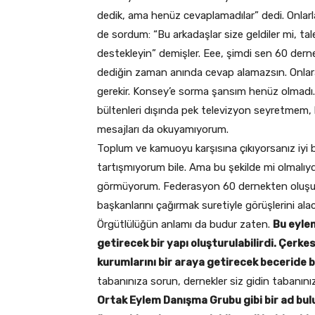
dedik, ama henüz cevaplamadılar” dedi. Onlar
de sordum: “Bu arkadaşlar size geldiler mi, talep
destekleyin” demişler. Eee, şimdi sen 60 derne
dediğin zaman anında cevap alamazsın. Onla
gerekir. Konsey’e sorma şansım henüz olmadı.
bültenleri dışında pek televizyon seyretmem
mesajları da okuyamıyorum.
Toplum ve kamuoyu karşısına çıkıyorsanız iyi bir
tartışmıyorum bile. Ama bu şekilde mi olmalı
görmüyorum. Federasyon 60 dernekten oluşuy
başkanlarını çağırmak suretiyle görüşlerini ala
Örgütlülüğün anlamı da budur zaten.
Bu eyle
getirecek bir yapı oluşturulabilirdi. Çerk
kurumlarını bir araya getirecek beceride bir
tabanınıza sorun, dernekler siz gidin tabanınız
Ortak Eylem Danışma Grubu gibi bir ad bul