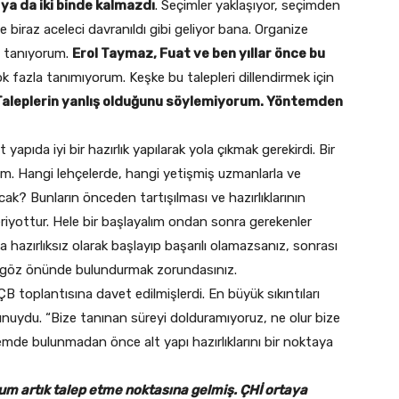
 ya da iki binde kalmazdı
. Seçimler yaklaşıyor, seçimden
e biraz aceleci davranıldı gibi geliyor bana. Organize
n tanıyorum.
Erol Taymaz, Fuat ve ben yıllar önce bu
ok fazla tanımıyorum. Keşke bu talepleri dillendirmek için
Taleplerin yanlış olduğunu söylemiyorum. Yöntemden
 yapıda iyi bir hazırlık yapılarak yola çıkmak gerekirdi. Bir
elim. Hangi lehçelerde, hangi yetişmiş uzmanlarla ve
acak? Bunların önceden tartışılması ve hazırlıklarının
 periyottur. Hele bir başlayalım ondan sonra gerekenler
a hazırlıksız olarak başlayıp başarılı olamazsanız, sonrası
ni göz önünde bulundurmak zorundasınız.
toplantısına davet edilmişlerdi. En büyük sıkıntıları
uydu. “Bize tanınan süreyi dolduramıyoruz, ne olur bize
emde bulunmadan önce alt yapı hazırlıklarını bir noktaya
m artık talep etme noktasına gelmiş. ÇHİ ortaya