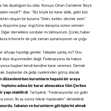
la tek diyaloğum bu oldu. Konuyu Cihan Candemir Bey’e
leri neydi?” diye. “Biz böyle bir karar aldık, gelin bizi
kten oluşan bir kuruma “Gelin, katılın, destek verin”
ra düşünme payı, örgütüne danışma süresi vermen
 Diğer derneklere sordular mı bilmiyorum. Çünkü haber
, keza internete de çok zaman ayıramıyorum ve çoğu
 altyapı hazırlığı gerekir. Talepleri yanlış mı? Onu
ydı diye düşünmedim değil. Federasyonu da haksız
orsa başkan kendi kendine karar veremez. Dernek
cak, başkanlar da gidip üyelerinden görüş alacak.
m düzenlenirken kurumların hepsini bir araya
es toplumu adına bir karar alınacaksa tüm Çerkes
 yapı olabilirdi
. Tartışılırdı. “Federasyonlar siz gidin
a sorun. İki ay sonra tekrar toplanalım” denebilirdi.
unurdu, tabanın ve kurumların görüşlerini almak