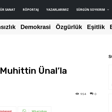
ÜR SANAT
RÖPORTAJ
YAZARLARIMIZ
SÜRGÜN SOYKIRIM
sızlık
Demokrasi
Özgürlük
Eşitlik
S
uhittin Ünal’la
954
0
interest
WhatsApp