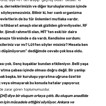
a, derneklerimizin ve diğer kuruluşlarımızın içinde
 söyleyemezsiniz. Bilinir ki, her canlı organizma
Devletlerin de bu tür önlemleri mutlaka vardır.
 istihbarat amaçlı olarak gizliden görevliyseler, RF
r. Şimdi rahmetli olan, MİT’ten eski bir daire
cenaze töreninde o da vardı. Kendisine sordum:
cileriniz var mı? Lütfen söyler misiniz? Mesela ben
u düşünüyorum” dediğimde cevabı çok kısa oldu.
sı yok. Genç kuşaklar bundan etkileniyor. Belli yaşa
pratma çabası içinde olması doğru değil.
Bir yanlışı
mak başka, bir kuruluşu yıpratma uğruna özel bir
ak veya olmayarak bu konuda hatalar yapıyoruz
.
de zarar gören toplumumuzdur.
ÇHİ) diye bir oluşum ortaya çıktı. Bu oluşum anadilde
n için mücadele ettiğini söylüyor. Ankara ve