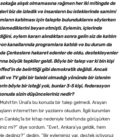
r sokağa alışık olmamasına rağmen her iki mitingde de
leri biz de izledik ve insanların bu isteklerinde samimi
mların katılması için talepte bulunduklarını söylerken
klemediklerini beyan etmişti. Eylemin, içlerinde
ğini, eylem kararı alındıktan sonra gelin siz de katılın
izyon kanallarında programlara katıldı ve bu durum da
nda Çerkeslere hakaret edenler de oldu, destekleyenler
a büyük tepkiler geldi. Böyle bir talep var ki bin kişi
ed’in de belirttiği gibi demokratik değildi. Ancak
il ve TV gibi bir talebi olmadığı yönünde bir izlenim
rin böyle bir isteği yok, bunlar 3-5 kişi, federasyon
 konuda sizin düşünceleriniz nedir?
 Muhittin Ünal’a bu konuda bir talep gelmedi. Arayan
rın internetten bir yazılarını okudum. İlgili kurumları
nan Cankılıç’la bir kitap nedeniyle telefonda görüşürken
diniz mi?” diye sordum. “Evet, Ankara’ya geldik, hem
“Ne dediniz?” dedim. “Bir eylemimiz var, destek istiyoruz