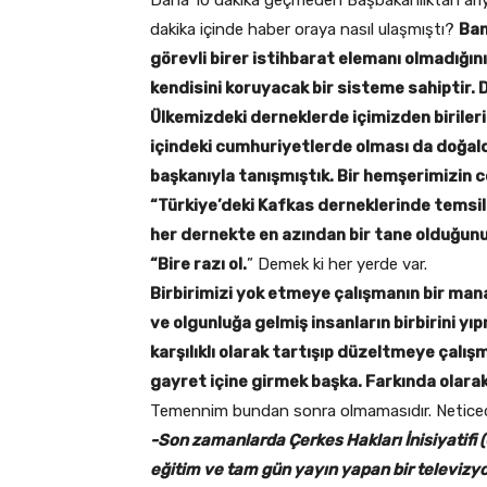
dakika içinde haber oraya nasıl ulaşmıştı?
Ban
görevli birer istihbarat elemanı olmadığını
kendisini koruyacak bir sisteme sahiptir. 
Ülkemizdeki derneklerde içimizden birileri
içindeki cumhuriyetlerde olması da doğaldı
başkanıyla tanışmıştık. Bir hemşerimizin 
“Türkiye’deki Kafkas derneklerinde temsil
her dernekte en azından bir tane olduğun
“Bire razı ol.
” Demek ki her yerde var.
Birbirimizi yok etmeye çalışmanın bir mana
ve olgunluğa gelmiş insanların birbirini yı
karşılıklı olarak tartışıp düzeltmeye çalış
gayret içine girmek başka. Farkında olar
Temennim bundan sonra olmamasıdır. Netice
-Son zamanlarda Çerkes Hakları İnisiyatifi (
eğitim ve tam gün yayın yapan bir televizyo