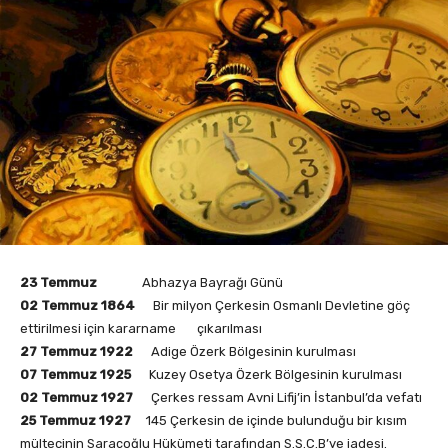
23 Temmuz
Abhazya Bayrağı Günü
02 Temmuz 1864
Bir milyon Çerkesin Osmanlı Devletine göç
ettirilmesi için kararname çıkarılması
27 Temmuz 1922
Adige Özerk Bölgesinin kurulması
07 Temmuz 1925
Kuzey Osetya Özerk Bölgesinin kurulması
02 Temmuz 1927
Çerkes ressam Avni Lifij’in İstanbul’da vefatı
25 Temmuz 1927
145 Çerkesin de içinde bulunduğu bir kısım
mültecinin Saraçoğlu Hükümeti tarafından S.S.C.B’ye iadesi.