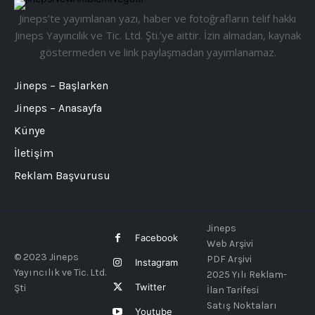
Jineps’te yayımlanan yazı, haber ve fotoğrafların telif hakkı
Jineps Yayıncılık ve Tic. Ltd. Şti.’ye aittir. İzin almadan, kaynak
göstermeden ve link paylaşmadan yayımlanamaz.
Jineps – Başlarken
Jineps – Anasayfa
Künye
İletişim
Reklam Başvurusu
Jineps
Facebook
Web Arşivi
© 2023 Jineps
PDF Arşivi
Instagram
Yayıncılık ve Tic. Ltd.
2025 Yılı Reklam-
Twitter
Şti
İlan Tarifesi
Satış Noktaları
Youtube