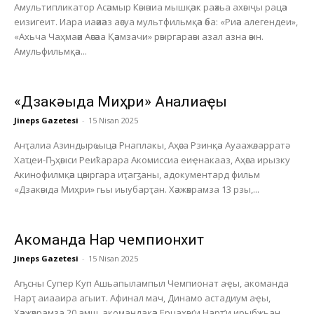
Амультипликатор Асәамыр Кәыәниа мышқәак раәхьа ахәыҷы рацәа
еизигеит. Иара иаәиәаз аәсуа мультфильмқәа әба: «Риәа алегендеи»,
«Ахьча Чаҳмаәи Аәсәаа Қәамзачи» рәыргараәы азал азна әәын.
Амульфильмқәа...
«Дзакәыда Миҳри» Анҭалиаҿы
Jineps Gazetesi
-
15 Nisan 2025
Анҭалиа Азиндырҩыцәа Рнаплакы, Аҳәса Рзинқәа Ауаажәларратә
Хаҵеи-Ҧҳәыси Реиҟарара Акомиссиа еиҿнакааз, Аҳәса ирызку
Акинофилмқәа цәыргара иҭагӡаны, адокументард фильм
«Дзакәыда Миҳри» гьы иыубарҭан. Хәажәкрамза 13 рзы,...
Акоманда Нарҭ чемпионхит
Jineps Gazetesi
-
15 Nisan 2025
Аҧсны Супер Куп Ашьапылампыл Чемпионат аҿы, акоманда
Нарҭ аиааира агыит. Афинал мач, Динамо астадиум аҿы,
Хәажәкрамза 20 амш, акомандақәа Ерцахәы’и Нарҭ’и ирыбжьан.