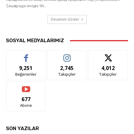
Ҭашәарада инҵәаз 90...
Devamını Göster
SOSYAL MEDYALARIMIZ
9,251
2,745
4,012
Beğenenler
Takipçiler
Takipçiler
677
Abone
SON YAZILAR