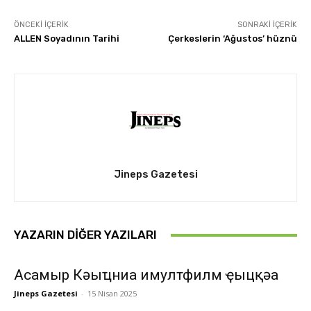
ÖNCEKI İÇERIK
SONRAKI İÇERIK
ALLEN Soyadının Tarihi
Çerkeslerin ‘Ağustos’ hüznü
Jineps Gazetesi
YAZARIN DIĞER YAZILARI
Асҭамыр Кәыҵниа имултфилм ҿыцқәа
Jineps Gazetesi
-
15 Nisan 2025