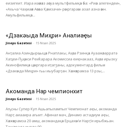
еизигеит. Иара иаәиәаз аәсуа мультфильмқәа әба: «Риәа алегендеи»,
«Ахьча Чаҳмаәи Аәсәаа Қәамзачи» рәыргараәы азал азна әәын.
Амульфильмқәа...
«Дзакәыда Миҳри» Анҭалиаҿы
Jineps Gazetesi
-
15 Nisan 2025
Анҭалиа Азиндырҩыцәа Рнаплакы, Аҳәса Рзинқәа Ауаажәларратә
Хаҵеи-Ҧҳәыси Реиҟарара Акомиссиа еиҿнакааз, Аҳәса ирызку
Акинофилмқәа цәыргара иҭагӡаны, адокументард фильм
«Дзакәыда Миҳри» гьы иыубарҭан. Хәажәкрамза 13 рзы,...
Акоманда Нарҭ чемпионхит
Jineps Gazetesi
-
15 Nisan 2025
Аҧсны Супер Куп Ашьапылампыл Чемпионат аҿы, акоманда
Нарҭ аиааира агыит. Афинал мач, Динамо астадиум аҿы,
Хәажәкрамза 20 амш, акомандақәа Ерцахәы’и Нарҭ’и ирыбжьан.
Ҭашәарада инҵәаз 90...