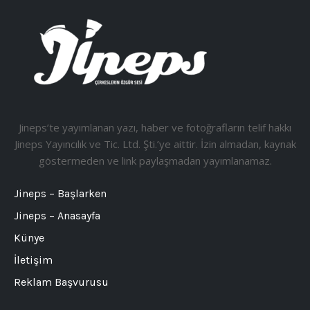
Jineps’te yayımlanan yazı, haber ve fotoğrafların telif hakkı
Jineps Yayıncılık ve Tic. Ltd. Şti.’ye aittir. İzin almadan, kaynak
göstermeden ve link paylaşmadan yayımlanamaz.
Jineps – Başlarken
Jineps – Anasayfa
Künye
İletişim
Reklam Başvurusu