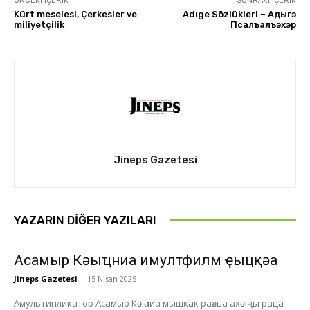
ÖNCEKI İÇERIK
SONRAKI İÇERIK
Kürt meselesi, Çerkesler ve
Adıge Sözlükleri – Адыгэ
miliyetçilik
Псалъалъэхэр
Jineps Gazetesi
YAZARIN DIĞER YAZILARI
Асҭамыр Кәыҵниа имултфилм ҿыцқәа
Jineps Gazetesi
-
15 Nisan 2025
Амультипликатор Асәамыр Кәыәниа мышқәак раәхьа ахәыҷы рацәа