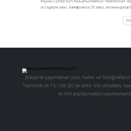
Аҧсны Супер Куп Ашьапылампыл Чемпионат аҿы
De
Jineps’te yayımlanan yazı, haber ve fotoğrafların 
Yayıncılık ve Tic. Ltd. Şti.’ye aittir. İzin almadan
ve link paylaşmadan yayımlanama