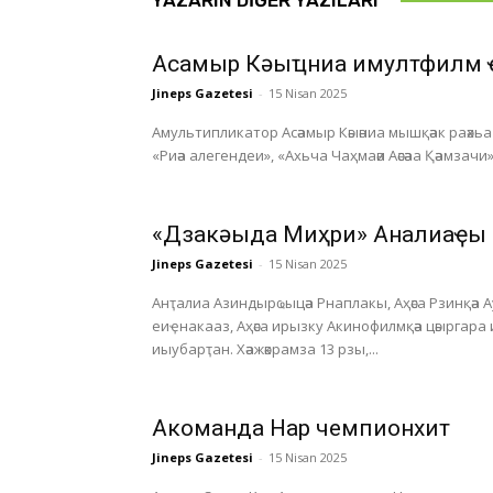
Асҭамыр Кәыҵниа имултфилм 
Jineps Gazetesi
-
15 Nisan 2025
Амультипликатор Асәамыр Кәыәниа мышқәак раәхьа а
«Риәа алегендеи», «Ахьча Чаҳмаәи Аәсәаа Қәамзачи»
«Дзакәыда Миҳри» Анҭалиаҿы
Jineps Gazetesi
-
15 Nisan 2025
Анҭалиа Азиндырҩыцәа Рнаплакы, Аҳәса Рзинқәа 
еиҿнакааз, Аҳәса ирызку Акинофилмқәа цәыргара
иыубарҭан. Хәажәкрамза 13 рзы,...
Акоманда Нарҭ чемпионхит
Jineps Gazetesi
-
15 Nisan 2025