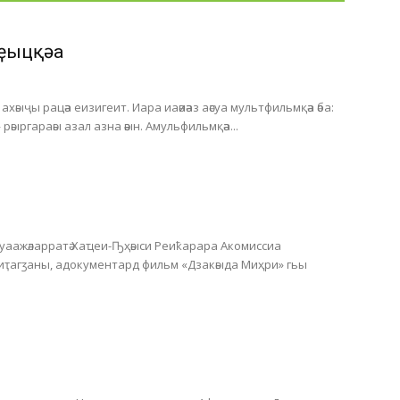
ҿыцқәа
хәыҷы рацәа еизигеит. Иара иаәиәаз аәсуа мультфильмқәа әба:
 рәыргараәы азал азна әәын. Амульфильмқәа...
Ауаажәларратә Хаҵеи-Ҧҳәыси Реиҟарара Акомиссиа
 иҭагӡаны, адокументард фильм «Дзакәыда Миҳри» гьы