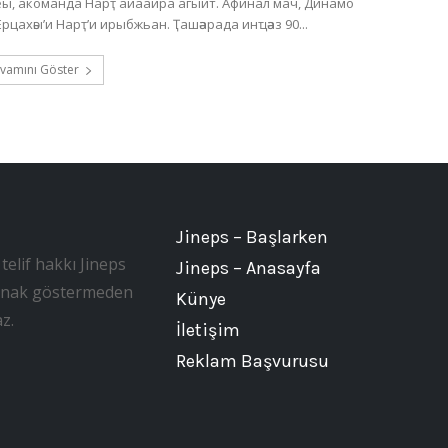
, акоманда Нарҭ аиааира агыит. Афинал мач, Динамо
астадиум аҿы, Хәажәкрамза 20 амш, акомандақәа Ерцахәы’и Нарҭ’и ирыбжьан. Ҭашәарада инҵәаз 90...
vamını Göster
Jineps – Başlarken
telif hakkı Jineps
Jineps – Anasayfa
, kaynak göstermeden
Künye
z.
İletişim
Reklam Başvurusu