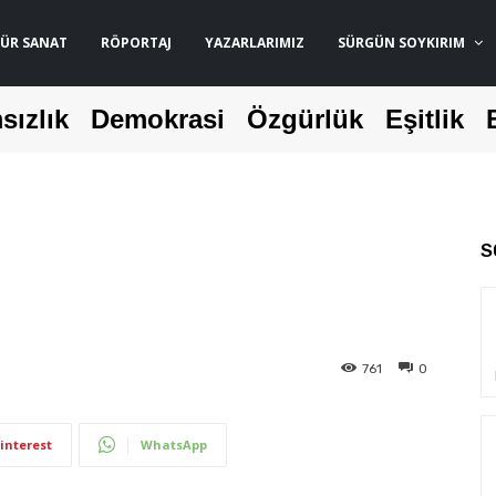
ÜR SANAT
RÖPORTAJ
YAZARLARIMIZ
SÜRGÜN SOYKIRIM
sızlık
Demokrasi
Özgürlük
Eşitlik
S
761
0
interest
WhatsApp