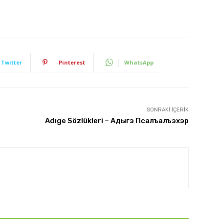
Twitter
Pinterest
WhatsApp
SONRAKI İÇERIK
Adıge Sözlükleri – Адыгэ Псалъалъэхэр