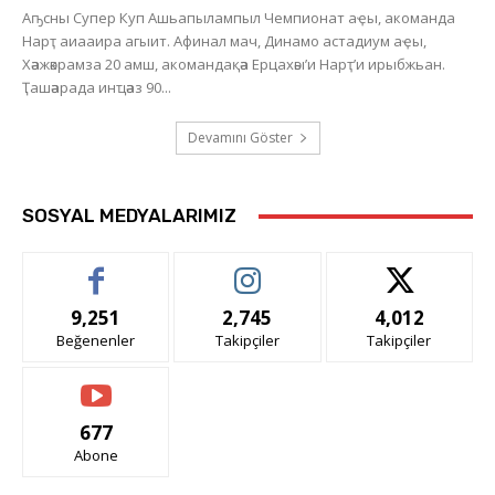
Аҧсны Супер Куп Ашьапылампыл Чемпионат аҿы, акоманда
Нарҭ аиааира агыит. Афинал мач, Динамо астадиум аҿы,
Хәажәкрамза 20 амш, акомандақәа Ерцахәы’и Нарҭ’и ирыбжьан.
Ҭашәарада инҵәаз 90...
Devamını Göster
SOSYAL MEDYALARIMIZ
9,251
2,745
4,012
Beğenenler
Takipçiler
Takipçiler
677
Abone