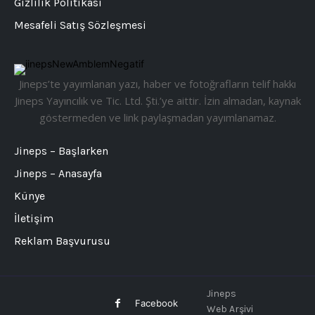
Gizlilik Politikası
Mesafeli Satış Sözleşmesi
Jineps’te yayımlanan yazı, haber ve fotoğrafların telif hakkı
Jineps Yayıncılık ve Tic. Ltd. Şti.’ye aittir. İzin almadan, kaynak
göstermeden ve link paylaşmadan yayımlanamaz.
Jineps – Başlarken
Jineps – Anasayfa
Künye
İletişim
Reklam Başvurusu
Jineps
Facebook
Web Arşivi