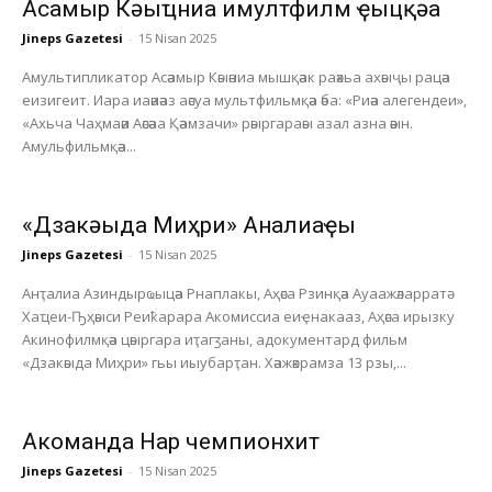
Асҭамыр Кәыҵниа имултфилм ҿыцқәа
Jineps Gazetesi
-
15 Nisan 2025
Амультипликатор Асәамыр Кәыәниа мышқәак раәхьа ахәыҷы рацәа
еизигеит. Иара иаәиәаз аәсуа мультфильмқәа әба: «Риәа алегендеи»,
«Ахьча Чаҳмаәи Аәсәаа Қәамзачи» рәыргараәы азал азна әәын.
Амульфильмқәа...
«Дзакәыда Миҳри» Анҭалиаҿы
Jineps Gazetesi
-
15 Nisan 2025
Анҭалиа Азиндырҩыцәа Рнаплакы, Аҳәса Рзинқәа Ауаажәларратә
Хаҵеи-Ҧҳәыси Реиҟарара Акомиссиа еиҿнакааз, Аҳәса ирызку
Акинофилмқәа цәыргара иҭагӡаны, адокументард фильм
«Дзакәыда Миҳри» гьы иыубарҭан. Хәажәкрамза 13 рзы,...
Акоманда Нарҭ чемпионхит
Jineps Gazetesi
-
15 Nisan 2025