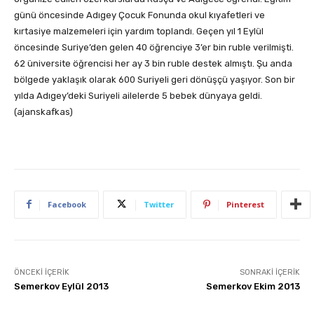
günü öncesinde Adıgey Çocuk Fonunda okul kıyafetleri ve
kırtasiye malzemeleri için yardım toplandı. Geçen yıl 1 Eylül
öncesinde Suriye’den gelen 40 öğrenciye 3’er bin ruble verilmişti.
62 üniversite öğrencisi her ay 3 bin ruble destek almıştı. Şu anda
bölgede yaklaşık olarak 600 Suriyeli geri dönüşçü yaşıyor. Son bir
yılda Adıgey’deki Suriyeli ailelerde 5 bebek dünyaya geldi.
(ajanskafkas)
Facebook
Twitter
Pinterest
ÖNCEKI İÇERIK
SONRAKI İÇERIK
Semerkov Eylül 2013
Semerkov Ekim 2013