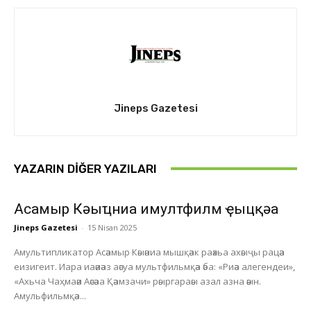
Jineps Gazetesi
YAZARIN DIĞER YAZILARI
Асҭамыр Кәыҵниа имултфилм ҿыцқәа
Jineps Gazetesi
-
15 Nisan 2025
Амультипликатор Асәамыр Кәыәниа мышқәак раәхьа ахәыҷы рацәа
еизигеит. Иара иаәиәаз аәсуа мультфильмқәа әба: «Риәа алегендеи»,
«Ахьча Чаҳмаәи Аәсәаа Қәамзачи» рәыргараәы азал азна әәын.
Амульфильмқәа...