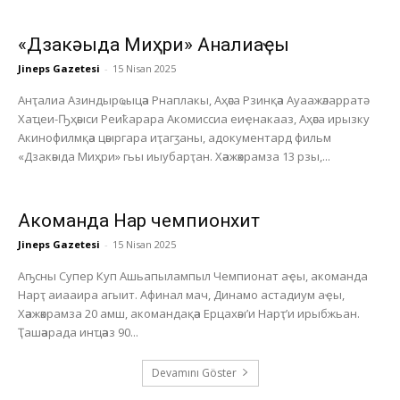
«Дзакәыда Миҳри» Анҭалиаҿы
Jineps Gazetesi
-
15 Nisan 2025
Анҭалиа Азиндырҩыцәа Рнаплакы, Аҳәса Рзинқәа Ауаажәларратә
Хаҵеи-Ҧҳәыси Реиҟарара Акомиссиа еиҿнакааз, Аҳәса ирызку
Акинофилмқәа цәыргара иҭагӡаны, адокументард фильм
«Дзакәыда Миҳри» гьы иыубарҭан. Хәажәкрамза 13 рзы,...
Акоманда Нарҭ чемпионхит
Jineps Gazetesi
-
15 Nisan 2025
Аҧсны Супер Куп Ашьапылампыл Чемпионат аҿы, акоманда
Нарҭ аиааира агыит. Афинал мач, Динамо астадиум аҿы,
Хәажәкрамза 20 амш, акомандақәа Ерцахәы’и Нарҭ’и ирыбжьан.
Ҭашәарада инҵәаз 90...
Devamını Göster