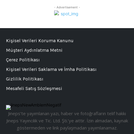
- Advertisement -
Kişisel Verileri Koruma Kanunu
Müşteri Aydınlatma Metni
Çerez Politikası
Kişisel Verileri Saklama ve İmha Politikası
Gizlilik Politikası
Mesafeli Satış Sözleşmesi
Jineps’te yayımlanan yazı, haber ve fotoğrafların telif hakkı
Jineps Yayıncılık ve Tic. Ltd. Şti.’ye aittir. İzin almadan, kaynak
göstermeden ve link paylaşmadan yayımlanamaz.