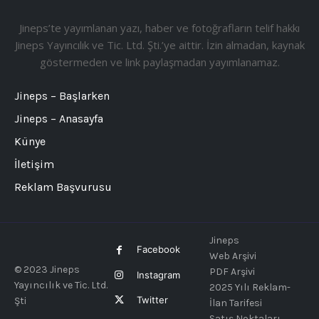
Jineps’te yayımlanan yazı, haber ve fotoğrafların telif hakkı
Jineps Yayıncılık ve Tic. Ltd. Şti.’ye aittir. İzin almadan, kaynak
göstermeden ve link paylaşmadan yayımlanamaz.
Jineps – Başlarken
Jineps – Anasayfa
Künye
İletişim
Reklam Başvurusu
Jineps
Facebook
Web Arşivi
© 2023 Jineps
PDF Arşivi
Instagram
Yayıncılık ve Tic. Ltd.
2025 Yılı Reklam-
Twitter
Şti
İlan Tarifesi
Satış Noktaları