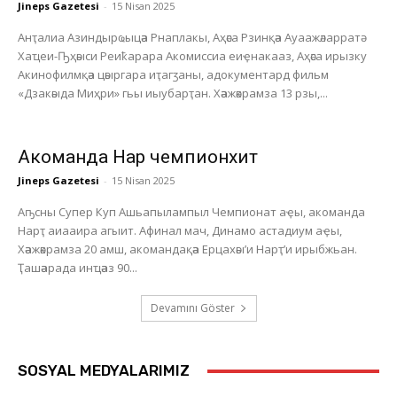
Jineps Gazetesi
-
15 Nisan 2025
Анҭалиа Азиндырҩыцәа Рнаплакы, Аҳәса Рзинқәа Ауаажәларратә
Хаҵеи-Ҧҳәыси Реиҟарара Акомиссиа еиҿнакааз, Аҳәса ирызку
Акинофилмқәа цәыргара иҭагӡаны, адокументард фильм
«Дзакәыда Миҳри» гьы иыубарҭан. Хәажәкрамза 13 рзы,...
Акоманда Нарҭ чемпионхит
Jineps Gazetesi
-
15 Nisan 2025
Аҧсны Супер Куп Ашьапылампыл Чемпионат аҿы, акоманда
Нарҭ аиааира агыит. Афинал мач, Динамо астадиум аҿы,
Хәажәкрамза 20 амш, акомандақәа Ерцахәы’и Нарҭ’и ирыбжьан.
Ҭашәарада инҵәаз 90...
Devamını Göster
SOSYAL MEDYALARIMIZ