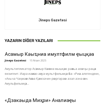
Jineps Gazetesi
YAZARIN DIĞER YAZILARI
Асҭамыр Кәыҵниа имултфилм ҿыцқәа
Jineps Gazetesi
-
15 Nisan 2025
Амультипликатор Асәамыр Кәыәниа мышқәак раәхьа ахәыҷы рацәа
еизигеит. Иара иаәиәаз аәсуа мультфильмқәа әба: «Риәа алегендеи»,
«Ахьча Чаҳмаәи Аәсәаа Қәамзачи» рәыргараәы азал азна әәын.
Амульфильмқәа...
«Дзакәыда Миҳри» Анҭалиаҿы