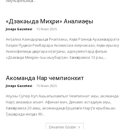
Амульфильмқәа...
«Дзакәыда Миҳри» Анҭалиаҿы
Jineps Gazetesi
-
15 Nisan 2025
Анҭалиа Азиндырҩыцәа Рнаплакы, Аҳәса Рзинқәа Ауаажәларратә
Хаҵеи-Ҧҳәыси Реиҟарара Акомиссиа еиҿнакааз, Аҳәса ирызку
Акинофилмқәа цәыргара иҭагӡаны, адокументард фильм
«Дзакәыда Миҳри» гьы иыубарҭан. Хәажәкрамза 13 рзы,...
Акоманда Нарҭ чемпионхит
Jineps Gazetesi
-
15 Nisan 2025
Аҧсны Супер Куп Ашьапылампыл Чемпионат аҿы, акоманда
Нарҭ аиааира агыит. Афинал мач, Динамо астадиум аҿы,
Хәажәкрамза 20 амш, акомандақәа Ерцахәы’и Нарҭ’и ирыбжьан.
Ҭашәарада инҵәаз 90...
Devamını Göster