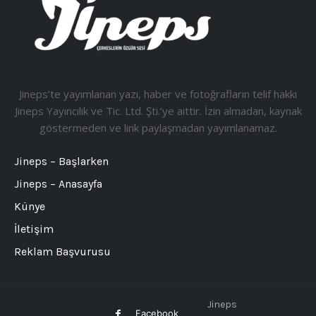
Jineps’te yayımlanan yazı, haber ve fotoğrafların telif hakkı
Jineps Yayıncılık ve Tic. Ltd. Şti.’ye aittir. İzin almadan, kaynak
göstermeden ve link paylaşmadan yayımlanamaz.
Jineps – Başlarken
Jineps – Anasayfa
Künye
İletişim
Reklam Başvurusu
Jineps
Facebook