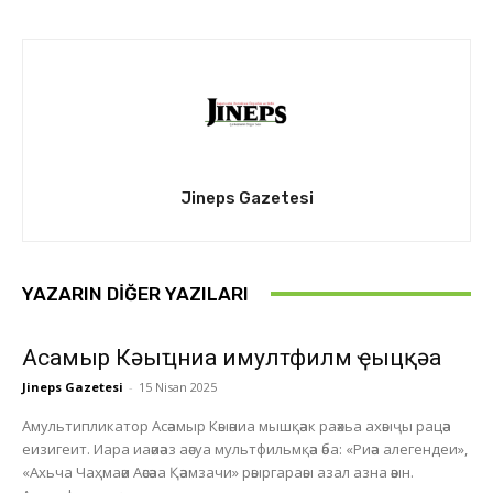
Jineps Gazetesi
YAZARIN DIĞER YAZILARI
Асҭамыр Кәыҵниа имултфилм ҿыцқәа
Jineps Gazetesi
-
15 Nisan 2025
Амультипликатор Асәамыр Кәыәниа мышқәак раәхьа ахәыҷы рацәа
еизигеит. Иара иаәиәаз аәсуа мультфильмқәа әба: «Риәа алегендеи»,
«Ахьча Чаҳмаәи Аәсәаа Қәамзачи» рәыргараәы азал азна әәын.