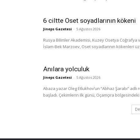
6 ciltte Oset soyadlarının kökeni
Jineps Gazetesi
-
5 Ağustos 2026
Rusya Bilimler Akademisi, Kuzey Osetya Coğrafya ve
İslam-Bek Marzoev, Oset soyadlarının kökenleri üzerine
Anılara yolculuk
Jineps Gazetesi
-
5 Ağustos 2026
Abaza yazar Oleg Etlukhov’un “Abhaz Şarabı” adlı 
başladı. Çekimlerin ilk günü, Oçamçıra bölgesindeki 
De