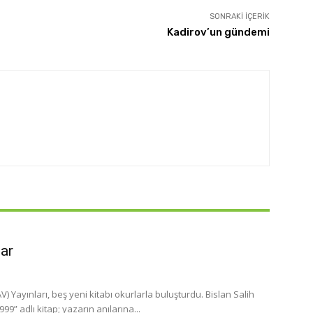
SONRAKI İÇERIK
Kadirov’un gündemi
lar
 Yayınları, beş yeni kitabı okurlarla buluşturdu. Bislan Salih
” adlı kitap; yazarın anılarına...