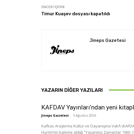
ÖNCEKI İÇERIK
Timur Kuaşev dosyası kapatıldı
Jineps Gazetesi
YAZARIN DIĞER YAZILARI
KAFDAV Yayınları’ndan yeni kitap
Jineps Gazetesi
-
5 Ağustos 2026
Kafkas Araştırma Kültür ve Dayanışma Vakfı (KAFDAV)
Hurmi’nin kaleme aldığı “Yaşanmış Zamanlar 1965-1999