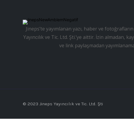
Jineps’te yayımlanan yazı, haber ve fotoğrafların 
Yayıncılık ve Tic. Ltd. Şti.’ye aittir. İzin almadan
ve link paylaşmadan yayımlanama
© 2023 Jineps Yayıncılık ve Tic. Ltd. Şti