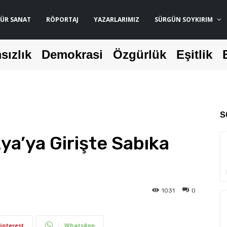
ÜR SANAT
RÖPORTAJ
YAZARLARIMIZ
SÜRGÜN SOYKIRIM
sızlık
Demokrasi
Özgürlük
Eşitlik
S
ya’ya Girişte Sabıka
1031
0
interest
WhatsApp