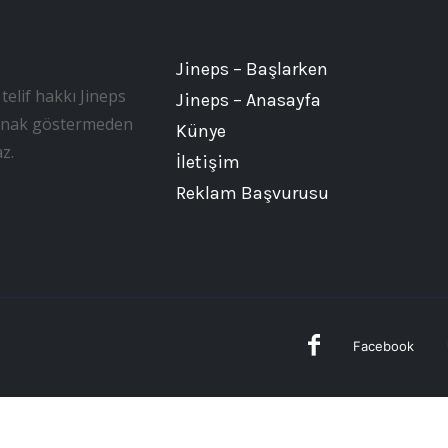
Jineps – Başlarken
telif hakkı Jineps
Jineps – Anasayfa
, kaynak göstermeden
Künye
z.
İletişim
Reklam Başvurusu
Facebook