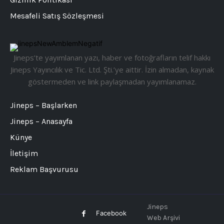
Mesafeli Satış Sözleşmesi
Jineps’te yayımlanan yazı, haber ve fotoğrafların telif hakkı
Jineps Yayıncılık ve Tic. Ltd. Şti.’ye aittir. İzin almadan, kaynak
göstermeden ve link paylaşmadan yayımlanamaz.
Jineps – Başlarken
Jineps – Anasayfa
Künye
İletişim
Reklam Başvurusu
Jineps
Facebook
Web Arşivi