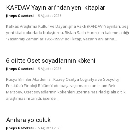
KAFDAV Yayınları’ndan yeni kitaplar
Jineps Gazetesi
-
5 Ağustos 2026
Kafkas Araştırma Kültür ve Dayanışma Vakfı (KAFDAV) Yayınları, beş
yeni kitabı okurlarla buluşturdu. Bislan Salih Hurmi’nin kaleme aldığı
“Yaşanmış Zamanlar 1965-1999” adlı kitap; yazarın anılarına...
6 ciltte Oset soyadlarının kökeni
Jineps Gazetesi
-
5 Ağustos 2026
Rusya Bilimler Akademisi, Kuzey Osetya Coğrafya ve Sosyoloji
Enstitüsü Etnoloji Bölümü’nde başaraştırmacı olan İslam-Bek
Marzoev, Oset soyadlarının kökenleri üzerine hazırladığı altı ciltlik
araştırmasını tanıttı. Eserde...
Anılara yolculuk
Jineps Gazetesi
-
5 Ağustos 2026