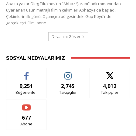
Abaza yazar Oleg Etlukhov’un “Abhaz Şarabı” adlı romanından
uyarlanan uzun metrajlı filmin çekimleri Abhazya’da başladı.
Çekimlerin ilk günü, Oçamçıra bölgesindeki Gup Köyü’nde
gerçekleşti. Film, anne...
Devamını Göster
SOSYAL MEDYALARIMIZ
9,251
2,745
4,012
Beğenenler
Takipçiler
Takipçiler
677
Abone