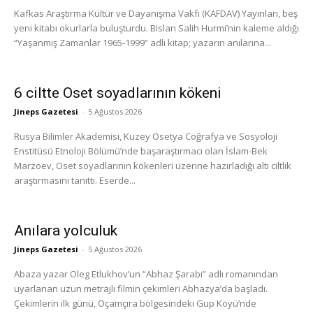
Kafkas Araştırma Kültür ve Dayanışma Vakfı (KAFDAV) Yayınları, beş
yeni kitabı okurlarla buluşturdu. Bislan Salih Hurmi’nin kaleme aldığı
“Yaşanmış Zamanlar 1965-1999” adlı kitap; yazarın anılarına...
6 ciltte Oset soyadlarının kökeni
Jineps Gazetesi
-
5 Ağustos 2026
Rusya Bilimler Akademisi, Kuzey Osetya Coğrafya ve Sosyoloji
Enstitüsü Etnoloji Bölümü’nde başaraştırmacı olan İslam-Bek
Marzoev, Oset soyadlarının kökenleri üzerine hazırladığı altı ciltlik
araştırmasını tanıttı. Eserde...
Anılara yolculuk
Jineps Gazetesi
-
5 Ağustos 2026
Abaza yazar Oleg Etlukhov’un “Abhaz Şarabı” adlı romanından
uyarlanan uzun metrajlı filmin çekimleri Abhazya’da başladı.
Çekimlerin ilk günü, Oçamçıra bölgesindeki Gup Köyü’nde