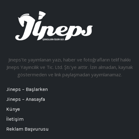
Jineps’te yayımlanan yazı, haber ve fotoğrafların telif hakkı
Jineps Yayıncılık ve Tic. Ltd. Şti.’ye aittir. İzin almadan, kaynak
göstermeden ve link paylaşmadan yayımlanamaz.
Jineps – Başlarken
Jineps – Anasayfa
Künye
İletişim
Reklam Başvurusu