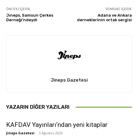
ÖNCEKI İÇERIK
SONRAKI İÇERIK
Jıneps, Samsun Çerkes
Adana ve Ankara
Derneği’ndeydi
derneklerinin ortak sergisi
Jineps Gazetesi
YAZARIN DIĞER YAZILARI
KAFDAV Yayınları’ndan yeni kitaplar
Jineps Gazetesi
-
5 Ağustos 2026