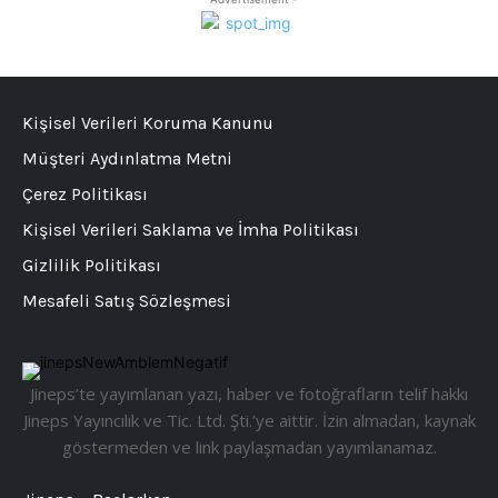
Kişisel Verileri Koruma Kanunu
Müşteri Aydınlatma Metni
Çerez Politikası
Kişisel Verileri Saklama ve İmha Politikası
Gizlilik Politikası
Mesafeli Satış Sözleşmesi
Jineps’te yayımlanan yazı, haber ve fotoğrafların telif hakkı
Jineps Yayıncılık ve Tic. Ltd. Şti.’ye aittir. İzin almadan, kaynak
göstermeden ve link paylaşmadan yayımlanamaz.