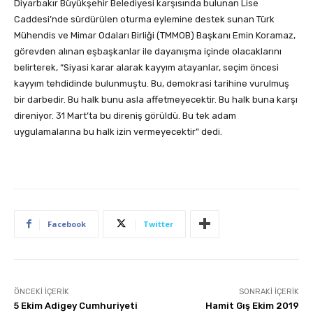
Diyarbakır Büyükşehir Belediyesi karşısında bulunan Lise
Caddesi’nde sürdürülen oturma eylemine destek sunan Türk
Mühendis ve Mimar Odaları Birliği (TMMOB) Başkanı Emin Koramaz,
görevden alınan eşbaşkanlar ile dayanışma içinde olacaklarını
belirterek, “Siyasi karar alarak kayyım atayanlar, seçim öncesi
kayyım tehdidinde bulunmuştu. Bu, demokrasi tarihine vurulmuş
bir darbedir. Bu halk bunu asla affetmeyecektir. Bu halk buna karşı
direniyor. 31 Mart’ta bu direniş görüldü. Bu tek adam
uygulamalarına bu halk izin vermeyecektir” dedi.
Facebook
Twitter
ÖNCEKI İÇERIK
SONRAKI İÇERIK
5 Ekim Adigey Cumhuriyeti
Hamit Gış Ekim 2019