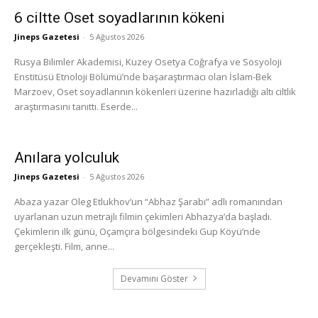
6 ciltte Oset soyadlarının kökeni
Jineps Gazetesi
-
5 Ağustos 2026
Rusya Bilimler Akademisi, Kuzey Osetya Coğrafya ve Sosyoloji
Enstitüsü Etnoloji Bölümü’nde başaraştırmacı olan İslam-Bek
Marzoev, Oset soyadlarının kökenleri üzerine hazırladığı altı ciltlik
araştırmasını tanıttı. Eserde...
Anılara yolculuk
Jineps Gazetesi
-
5 Ağustos 2026
Abaza yazar Oleg Etlukhov’un “Abhaz Şarabı” adlı romanından
uyarlanan uzun metrajlı filmin çekimleri Abhazya’da başladı.
Çekimlerin ilk günü, Oçamçıra bölgesindeki Gup Köyü’nde
gerçekleşti. Film, anne...
Devamını Göster