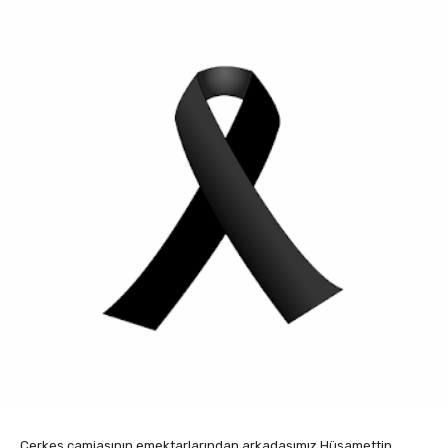
Çerkes camiasının emektarlarından arkadaşımız Hüsamettin