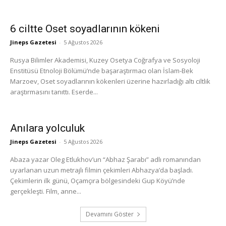
6 ciltte Oset soyadlarının kökeni
Jineps Gazetesi
-
5 Ağustos 2026
Rusya Bilimler Akademisi, Kuzey Osetya Coğrafya ve Sosyoloji
Enstitüsü Etnoloji Bölümü’nde başaraştırmacı olan İslam-Bek
Marzoev, Oset soyadlarının kökenleri üzerine hazırladığı altı ciltlik
araştırmasını tanıttı. Eserde...
Anılara yolculuk
Jineps Gazetesi
-
5 Ağustos 2026
Abaza yazar Oleg Etlukhov’un “Abhaz Şarabı” adlı romanından
uyarlanan uzun metrajlı filmin çekimleri Abhazya’da başladı.
Çekimlerin ilk günü, Oçamçıra bölgesindeki Gup Köyü’nde
gerçekleşti. Film, anne...
Devamını Göster