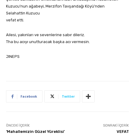
Kuzucu’nun ağabeyi, Merzifon Tavşandağı Köyü’nden
Selahattin Kuzucu
vefat etti.
Ailesi, yakınları ve sevenlerine sabır dileriz.
Tha bu acıyı unutturacak başka acı vermesin.
JINEPS
Facebook
Twitter
ÖNCEKI İÇERIK
SONRAKI İÇERIK
‘Mahallemizin Güzel Yüreklisi’
VEFAT