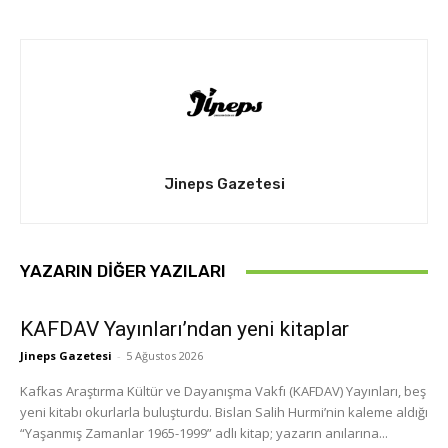
Jineps Gazetesi
YAZARIN DIĞER YAZILARI
KAFDAV Yayınları’ndan yeni kitaplar
Jineps Gazetesi
-
5 Ağustos 2026
Kafkas Araştırma Kültür ve Dayanışma Vakfı (KAFDAV) Yayınları, beş
yeni kitabı okurlarla buluşturdu. Bislan Salih Hurmi’nin kaleme aldığı
“Yaşanmış Zamanlar 1965-1999” adlı kitap; yazarın anılarına...