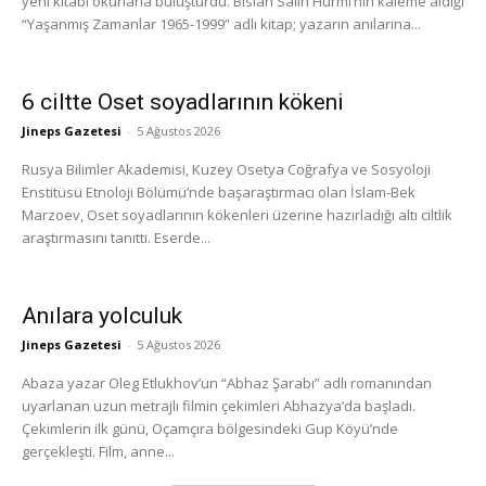
yeni kitabı okurlarla buluşturdu. Bislan Salih Hurmi’nin kaleme aldığı
“Yaşanmış Zamanlar 1965-1999” adlı kitap; yazarın anılarına...
6 ciltte Oset soyadlarının kökeni
Jineps Gazetesi
-
5 Ağustos 2026
Rusya Bilimler Akademisi, Kuzey Osetya Coğrafya ve Sosyoloji
Enstitüsü Etnoloji Bölümü’nde başaraştırmacı olan İslam-Bek
Marzoev, Oset soyadlarının kökenleri üzerine hazırladığı altı ciltlik
araştırmasını tanıttı. Eserde...
Anılara yolculuk
Jineps Gazetesi
-
5 Ağustos 2026
Abaza yazar Oleg Etlukhov’un “Abhaz Şarabı” adlı romanından
uyarlanan uzun metrajlı filmin çekimleri Abhazya’da başladı.
Çekimlerin ilk günü, Oçamçıra bölgesindeki Gup Köyü’nde
gerçekleşti. Film, anne...