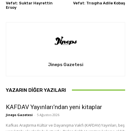
Vefat: Suktar Hayrettin
Vefat: Trısıpha Adile Kobaş
Ersoy
Jineps Gazetesi
YAZARIN DIĞER YAZILARI
KAFDAV Yayınları’ndan yeni kitaplar
Jineps Gazetesi
-
5 Ağustos 2026
Kafkas Araştırma Kültür ve Dayanışma Vakfı (KAFDAV) Yayınları, beş