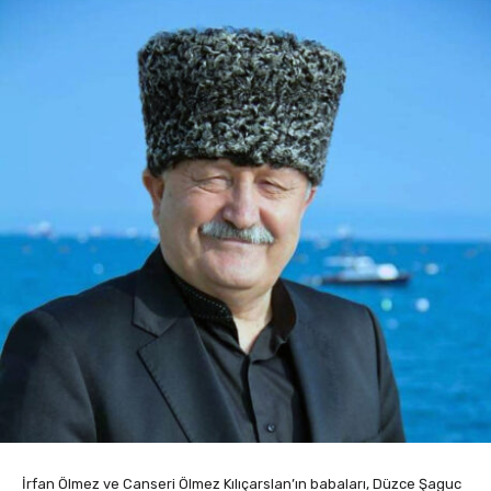
İrfan Ölmez ve Canseri Ölmez Kılıçarslan’ın babaları, Düzce Şaguc