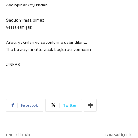
Aydınpınar Köyü’nden,
Şaguc Yılmaz Ölmez
vefat etmiştir.
Ailesi, yakınları ve sevenlerine sabır dileriz.
Tha bu acıyı unutturacak başka acı vermesin.
JINEPS
Facebook
Twitter
ÖNCEKI İÇERIK
SONRAKI İÇERIK