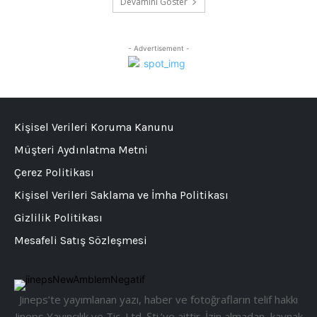
Devamını Göster
- Advertisement -
Kişisel Verileri Koruma Kanunu
Müşteri Aydınlatma Metni
Çerez Politikası
Kişisel Verileri Saklama ve İmha Politikası
Gizlilik Politikası
Mesafeli Satış Sözleşmesi
Jineps’te yayımlanan yazı, haber ve fotoğrafların telif hakkı
Jineps Yayıncılık ve Tic. Ltd. Şti.’ye aittir. İzin almadan, kaynak