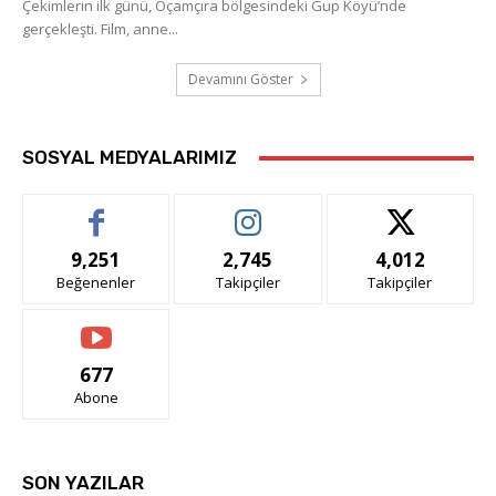
Çekimlerin ilk günü, Oçamçıra bölgesindeki Gup Köyü’nde
gerçekleşti. Film, anne...
Devamını Göster
SOSYAL MEDYALARIMIZ
9,251
2,745
4,012
Beğenenler
Takipçiler
Takipçiler
677
Abone
SON YAZILAR