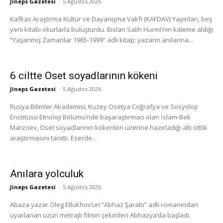
Jineps Gazetesi
-
5 Ağustos 2026
Kafkas Araştırma Kültür ve Dayanışma Vakfı (KAFDAV) Yayınları, beş
yeni kitabı okurlarla buluşturdu. Bislan Salih Hurmi’nin kaleme aldığı
“Yaşanmış Zamanlar 1965-1999” adlı kitap; yazarın anılarına...
6 ciltte Oset soyadlarının kökeni
Jineps Gazetesi
-
5 Ağustos 2026
Rusya Bilimler Akademisi, Kuzey Osetya Coğrafya ve Sosyoloji
Enstitüsü Etnoloji Bölümü’nde başaraştırmacı olan İslam-Bek
Marzoev, Oset soyadlarının kökenleri üzerine hazırladığı altı ciltlik
araştırmasını tanıttı. Eserde...
Anılara yolculuk
Jineps Gazetesi
-
5 Ağustos 2026
Abaza yazar Oleg Etlukhov’un “Abhaz Şarabı” adlı romanından
uyarlanan uzun metrajlı filmin çekimleri Abhazya’da başladı.