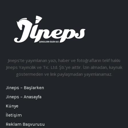
Jineps’te yayımlanan yazı, haber ve fotoğrafların telif hakkı
Jineps Yayıncılık ve Tic. Ltd. Şti.’ye aittir. İzin almadan, kaynak
göstermeden ve link paylaşmadan yayımlanamaz.
Jineps – Başlarken
Jineps – Anasayfa
Künye
İletişim
Reklam Başvurusu