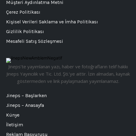
Müşteri Aydınlatma Metni
Çerez Politikası
Kişisel Verileri Saklama ve İmha Politikası
Gizlilik Politikası
Mesafeli Satış Sözleşmesi
Jineps’te yayımlanan yazı, haber ve fotoğrafların telif hakkı
Jineps Yayıncılık ve Tic. Ltd. Şti.’ye aittir. İzin almadan, kaynak
göstermeden ve link paylaşmadan yayımlanamaz.
Jineps – Başlarken
Jineps – Anasayfa
Künye
İletişim
Reklam Başvurusu