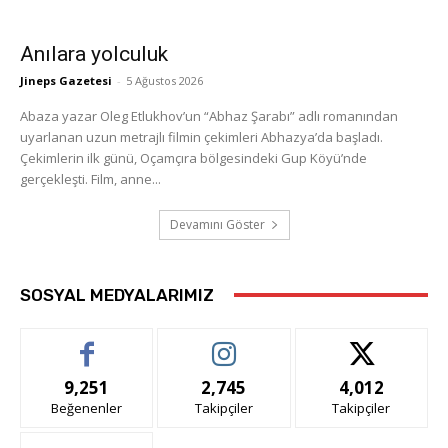
Anılara yolculuk
Jineps Gazetesi
-
5 Ağustos 2026
Abaza yazar Oleg Etlukhov’un “Abhaz Şarabı” adlı romanından
uyarlanan uzun metrajlı filmin çekimleri Abhazya’da başladı.
Çekimlerin ilk günü, Oçamçıra bölgesindeki Gup Köyü’nde
gerçekleşti. Film, anne...
Devamını Göster
SOSYAL MEDYALARIMIZ
9,251
2,745
4,012
Beğenenler
Takipçiler
Takipçiler