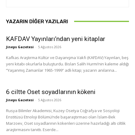
YAZARIN DIĞER YAZILARI
KAFDAV Yayınları’ndan yeni kitaplar
Jineps Gazetesi
-
5 Ağustos 2026
Kafkas Araştırma Kültür ve Dayanışma Vakfı (KAFDAV) Yayınları, beş
yeni kitabı okurlarla buluşturdu. Bislan Salih Hurmi’nin kaleme aldığı
“Yaşanmış Zamanlar 1965-1999” adlı kitap; yazarın anılarına...
6 ciltte Oset soyadlarının kökeni
Jineps Gazetesi
-
5 Ağustos 2026
Rusya Bilimler Akademisi, Kuzey Osetya Coğrafya ve Sosyoloji
Enstitüsü Etnoloji Bölümü’nde başaraştırmacı olan İslam-Bek
Marzoev, Oset soyadlarının kökenleri üzerine hazırladığı altı ciltlik
araştırmasını tanıttı. Eserde...