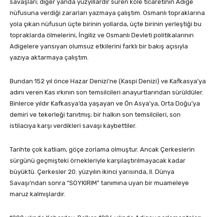
savaşları; diğer yanda yüzyıllardır süren köle ticaretinin Adige
nüfusuna verdiği zararları yazmaya çalıştım. Osmanlı topraklarına
yola çıkan nüfusun üçte birinin yollarda, üçte birinin yerleştiği bu
topraklarda ölmelerini, İngiliz ve Osmanlı Devleti politikalarının
Adigelere yansıyan olumsuz etkilerini farklı bir bakış açısıyla
yazıya aktarmaya çalıştım.
Bundan 152 yıl önce Hazar Denizi’ne (Kaspi Denizi) ve Kafkasya’ya
adını veren Kas ırkının son temsilcileri anayurtlarından sürüldüler.
Binlerce yıldır Kafkasya’da yaşayan ve Ön Asya’ya, Orta Doğu’ya
demiri ve tekerleği tanıtmış; bir halkın son temsilcileri, son
istilacıya karşı verdikleri savaşı kaybettiler.
Tarihte çok katliam, göçe zorlama olmuştur. Ancak Çerkeslerin
sürgünü geçmişteki örnekleriyle karşılaştırılmayacak kadar
büyüktü. Çerkesler 20. yüzyılın ikinci yarısında, II. Dünya
Savaşı’ndan sonra “SOYKIRIM” tanımına uyan bir muameleye
maruz kalmışlardır.