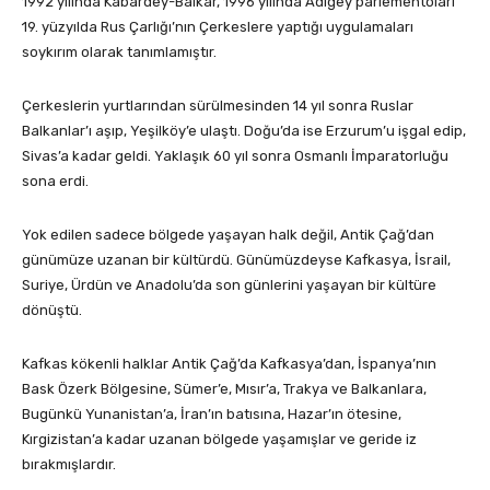
1992 yılında Kabardey-Balkar, 1996 yılında Adigey parlementoları
19. yüzyılda Rus Çarlığı’nın Çerkeslere yaptığı uygulamaları
soykırım olarak tanımlamıştır.
Çerkeslerin yurtlarından sürülmesinden 14 yıl sonra Ruslar
Balkanlar’ı aşıp, Yeşilköy’e ulaştı. Doğu’da ise Erzurum’u işgal edip,
Sivas’a kadar geldi. Yaklaşık 60 yıl sonra Osmanlı İmparatorluğu
sona erdi.
Yok edilen sadece bölgede yaşayan halk değil, Antik Çağ’dan
günümüze uzanan bir kültürdü. Günümüzdeyse Kafkasya, İsrail,
Suriye, Ürdün ve Anadolu’da son günlerini yaşayan bir kültüre
dönüştü.
Kafkas kökenli halklar Antik Çağ’da Kafkasya’dan, İspanya’nın
Bask Özerk Bölgesine, Sümer’e, Mısır’a, Trakya ve Balkanlara,
Bugünkü Yunanistan’a, İran’ın batısına, Hazar’ın ötesine,
Kırgizistan’a kadar uzanan bölgede yaşamışlar ve geride iz
bırakmışlardır.