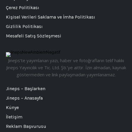
Çerez Politikası
Kişisel Verileri Saklama ve İmha Politikası
Gizlilik Politikası
Mesafeli Satış Sözleşmesi
Jineps’te yayımlanan yazı, haber ve fotoğrafların telif hakkı
Jineps Yayıncılık ve Tic. Ltd. Şti.’ye aittir. İzin almadan, kaynak
göstermeden ve link paylaşmadan yayımlanamaz.
Jineps – Başlarken
Jineps – Anasayfa
Künye
İletişim
Reklam Başvurusu