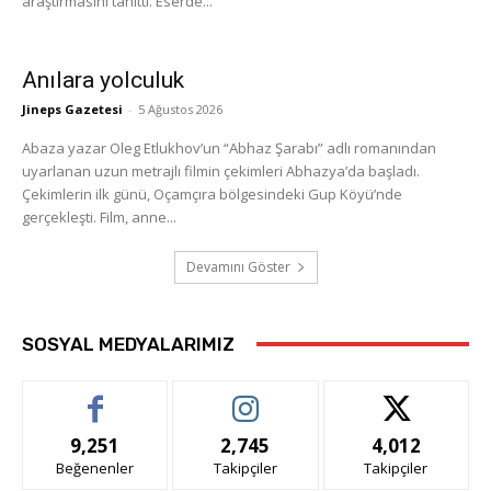
araştırmasını tanıttı. Eserde...
Anılara yolculuk
Jineps Gazetesi
-
5 Ağustos 2026
Abaza yazar Oleg Etlukhov’un “Abhaz Şarabı” adlı romanından
uyarlanan uzun metrajlı filmin çekimleri Abhazya’da başladı.
Çekimlerin ilk günü, Oçamçıra bölgesindeki Gup Köyü’nde
gerçekleşti. Film, anne...
Devamını Göster
SOSYAL MEDYALARIMIZ
9,251
2,745
4,012
Beğenenler
Takipçiler
Takipçiler