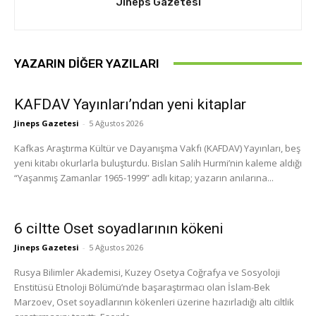
Jineps Gazetesi
YAZARIN DIĞER YAZILARI
KAFDAV Yayınları’ndan yeni kitaplar
Jineps Gazetesi
-
5 Ağustos 2026
Kafkas Araştırma Kültür ve Dayanışma Vakfı (KAFDAV) Yayınları, beş
yeni kitabı okurlarla buluşturdu. Bislan Salih Hurmi’nin kaleme aldığı
“Yaşanmış Zamanlar 1965-1999” adlı kitap; yazarın anılarına...
6 ciltte Oset soyadlarının kökeni
Jineps Gazetesi
-
5 Ağustos 2026
Rusya Bilimler Akademisi, Kuzey Osetya Coğrafya ve Sosyoloji
Enstitüsü Etnoloji Bölümü’nde başaraştırmacı olan İslam-Bek
Marzoev, Oset soyadlarının kökenleri üzerine hazırladığı altı ciltlik