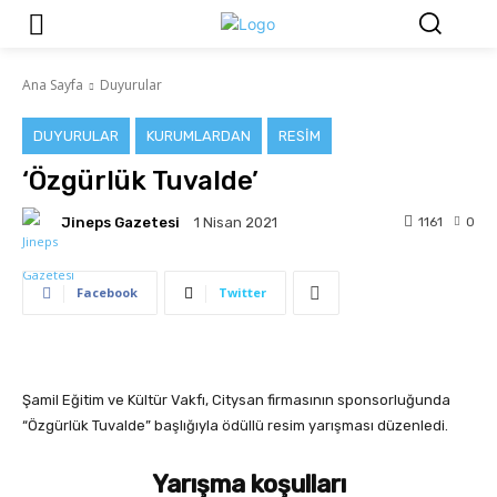
Ana Sayfa
Duyurular
DUYURULAR
KURUMLARDAN
RESIM
‘Özgürlük Tuvalde’
Jineps Gazetesi
1161
0
1 Nisan 2021
Facebook
Twitter
Şamil Eğitim ve Kültür Vakfı, Citysan firmasının sponsorluğunda
“Özgürlük Tuvalde” başlığıyla ödüllü resim yarışması düzenledi.
Yarışma koşulları