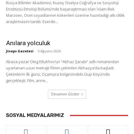
Rusya Bilimler Akademisi, Kuzey Osetya Coğrafya ve Sosyoloji
Enstitüsü Etnoloji Bölümü’nde başaraştırmacı olan İslam-Bek
Marzoev, Oset soyadlarının kökenleri üzerine hazırladığı altı ciltlik
araştırmasını tanıttı. Eserde...
Anılara yolculuk
Jineps Gazetesi
-
5 Ağustos 2026
Abaza yazar Oleg Etlukhov’un “Abhaz Şarabı” adlı romanından
uyarlanan uzun metrajlı filmin çekimleri Abhazya’da başladı.
Çekimlerin ilk günü, Oçamçıra bölgesindeki Gup Köyü’nde
gerçekleşti. Film, anne...
Devamını Göster
SOSYAL MEDYALARIMIZ