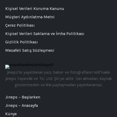
Kişisel Verileri Koruma Kanunu
Müşteri Aydınlatma Metni
Çerez Politikası
Kişisel Verileri Saklama ve İmha Politikası
Gizlilik Politikası
Mesafeli Satış Sözleşmesi
Jineps’te yayımlanan yazı, haber ve fotoğrafların telif hakkı
Jineps Yayıncılık ve Tic. Ltd. Şti.’ye aittir. İzin almadan, kaynak
göstermeden ve link paylaşmadan yayımlanamaz.
Jineps – Başlarken
Jineps – Anasayfa
Künye