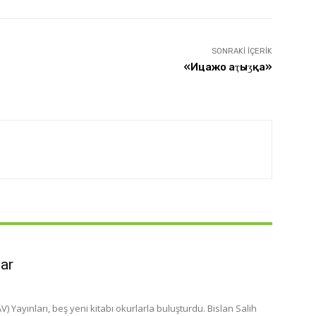
SONRAKI İÇERIK
«Ицәажәо аҭыӡқәа»
lar
 Yayınları, beş yeni kitabı okurlarla buluşturdu. Bislan Salih