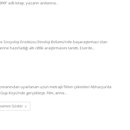
” adlı kitap; yazarın anılarına...
 Sosyoloji Enstitüsü Etnoloji Bölümü’nde başaraştırmacı olan
 hazırladığı altı ciltlik araştırmasını tanıttı. Eserde...
romanından uyarlanan uzun metrajlı filmin çekimleri Abhazya’da
Gup Köyü’nde gerçekleşti. Film, anne...
vamını Göster