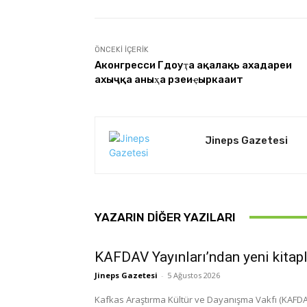
ÖNCEKI İÇERIK
Аконгресси Гәдоуҭа ақалақь ахадареи
ахәыҷқәа аныҳәа рзеиҿыркааит
Jineps Gazetesi
YAZARIN DIĞER YAZILARI
KAFDAV Yayınları’ndan yeni kitap
Jineps Gazetesi
-
5 Ağustos 2026
Kafkas Araştırma Kültür ve Dayanışma Vakfı (KAFDAV)