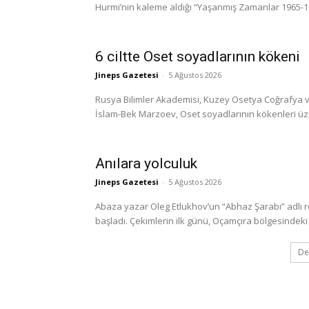
Hurmi’nin kaleme aldığı “Yaşanmış Zamanlar 1965-1999
6 ciltte Oset soyadlarının kökeni
Jineps Gazetesi
-
5 Ağustos 2026
Rusya Bilimler Akademisi, Kuzey Osetya Coğrafya ve
İslam-Bek Marzoev, Oset soyadlarının kökenleri üzerine
Anılara yolculuk
Jineps Gazetesi
-
5 Ağustos 2026
Abaza yazar Oleg Etlukhov’un “Abhaz Şarabı” adlı 
başladı. Çekimlerin ilk günü, Oçamçıra bölgesindeki 
De