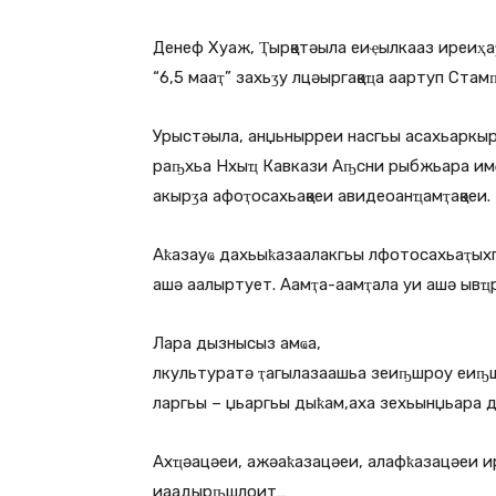
Денеф Хуаж, Ҭырқәтәыла еиҿылкааз иреиҳа
“6,5 мааҭ” захьӡу лцәыргақәҵа аартуп Стам
Урыстәыла, анџьнырреи насгьы асахьаркыр
раҧхьа Нхыҵ Кавкази Аҧсни рыбжьара им
акырӡа афоҭосахьақәеи авидеоанҵамҭақәеи.
Аҟазауҩ дахьыҟазаалакгьы лфотосахьаҭыхг
ашә аалыртует. Аамҭа-аамҭала уи ашә ыв
Лара дызнысыз амҩа,
лкультуратә ҭагылазаашьа зеиҧшроу еиҧш
ларгьы – џьаргьы дыҟам,аха зехьынџьара д
Ахҵәацәеи, ажәаҟазацәеи, алафҟазацәеи и
иаадырҧшлоит…