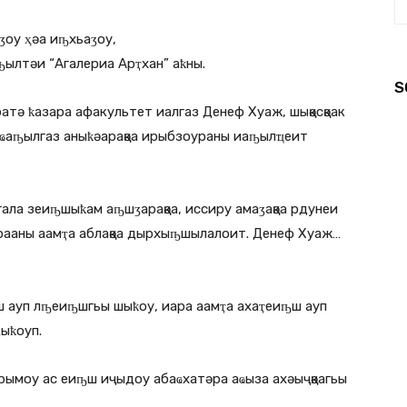
ӡоу ҳәа иҧхьаӡоу,
ҧылтәи “Агалериа Арҭхан” аҟны.
S
атә ҟазара афакультет иалгаз Денеф Хуаж, шықәсқәак
ҩаҧылгаз аныҟәарақәа ирыбзоураны иаҧылҵеит
ала зеиҧшыҟам аҧшӡарақәа, иссиру амаӡақәа рдунеи
ҵрааны аамҭа аблақәа дырхыҧшылалоит. Денеф Хуаж…
 ауп лҧеиҧшгьы шыҟоу, иара аамҭа ахаҭеиҧш ауп
ыҟоуп.
рымоу ас еиҧш иҷыдоу абаҩхатәра аҩыза ахәыҷқәагьы