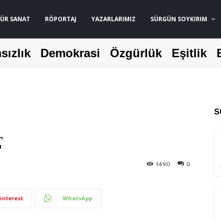
ÜR SANAT
RÖPORTAJ
YAZARLARIMIZ
SÜRGÜN SOYKIRIM
sızlık
Demokrasi
Özgürlük
Eşitlik
S
ҭ
1490
0
interest
WhatsApp