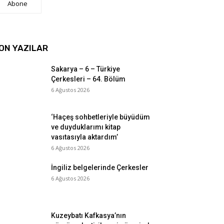
Abone
ON YAZILAR
Sakarya – 6 – Türkiye
Çerkesleri – 64. Bölüm
6 Ağustos 2026
‘Haçeş sohbetleriyle büyüdüm
ve duyduklarımı kitap
vasıtasıyla aktardım’
6 Ağustos 2026
İngiliz belgelerinde Çerkesler
6 Ağustos 2026
Kuzeybatı Kafkasya’nın