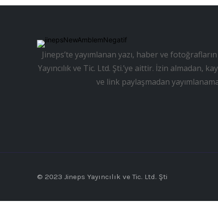
Jineps’te yayımlanan yazı, haber ve fotoğrafların 
Yayıncılık ve Tic. Ltd. Şti.’ye aittir. İzin almadan
ve link paylaşmadan yayımlanama
© 2023 Jineps Yayıncılık ve Tic. Ltd. Şti