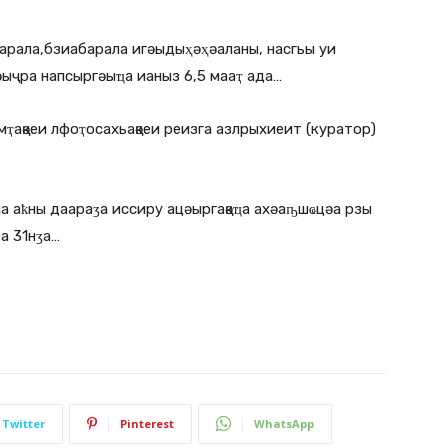
ьарала,бзиабарала игәыдыҳәҳәаланы, насгьы уи
ыҷра напсыргәыҵа ианыз 6,5 мааҭ ада…
мҭақәеи лфоҭосахьақәеи реизга азлрыхиеит (куратор)
 аҟны даараӡа иссиру ацәыргақәҵа ахәаҧшҩцәа рзы
а 31нӡа…
Twitter
Pinterest
WhatsApp