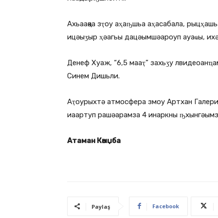
Ахьаақәа зҭоу аҳаҧшьа аҳасабала, рыцҳаш
ицәыӡыр ҳәагьы дацәымшәароуп ауаҩы, ихә
Денеф Хуаж, “6,5 мааҭ” захьӡу лвидеоанҵа
Синем Дишьли.
Аҭоурыхтә атмосфера змоу Артхан Галериа
иаартуп рашәарамза 4 инаркны ҧхынгәымз
Атаман Кәыџба
Facebook
Paylaş