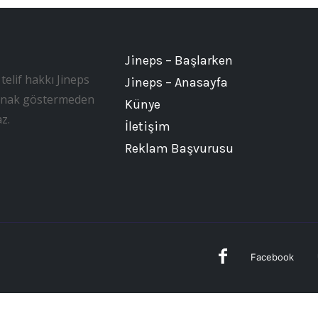
Jineps – Başlarken
telif hakkı Jineps
Jineps – Anasayfa
, kaynak göstermeden
Künye
z.
İletişim
Reklam Başvurusu
Facebook