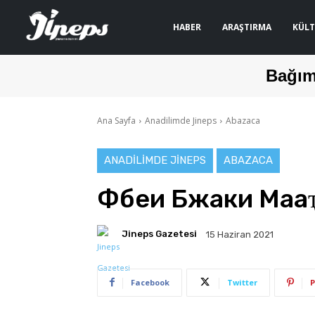
HABER
ARAŞTIRMA
KÜLT
Bağım
Ana Sayfa
Anadilimde Jineps
Abazaca
ANADILIMDE JINEPS
ABAZACA
Фбеи Бжаки Маа
Jineps Gazetesi
15 Haziran 2021
Facebook
Twitter
P